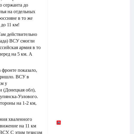
о сержанта до
лья на отдельных
россияне в то же
до 11 км!
Там действительно
рада) ВСУ смогли
ссийская армия в то
еред на 5 км. А
 фронте показало,
пришло. ВСУ в
км у
 (Донецкая обл),
Купянска-Узлового.
тороны на 1-2 км,
ения хваленного
движение на 11 км
ВСУ. С этим тезисом