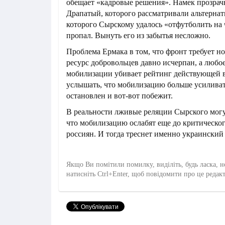
обещает «кадровые решения». Намек прозрач
Драпатый, которого рассматривали альтерна
которого Сырскому удалось «отфутболить на 
пропал. Вынуть его из забытья несложно.
Проблема Ермака в том, что фронт требует н
ресурс добровольцев давно исчерпан, а любо
мобилизации убивает рейтинг действующей в
услышать, что мобилизацию больше усиливат
остановлен и вот-вот побежит.
В реальности лживые реляции Сырского могу
что мобилизацию ослабят еще до критическо
россиян. И тогда треснет именно украинский
Якщо Ви помітили помилку, виділіть, будь ласка, н
натисніть Ctrl+Enter, щоб повідомити про це редак