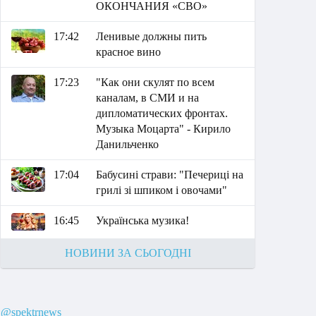
ОКОНЧАНИЯ «СВО»
17:42
Ленивые должны пить
красное вино
17:23
"Как они скулят по всем
каналам, в СМИ и на
дипломатических фронтах.
Музыка Моцарта" - Кирило
Данильченко
17:04
Бабусині страви: "Печериці на
грилі зі шпиком і овочами"
16:45
Українська музика!
НОВИНИ ЗА СЬОГОДНІ
@spektrnews