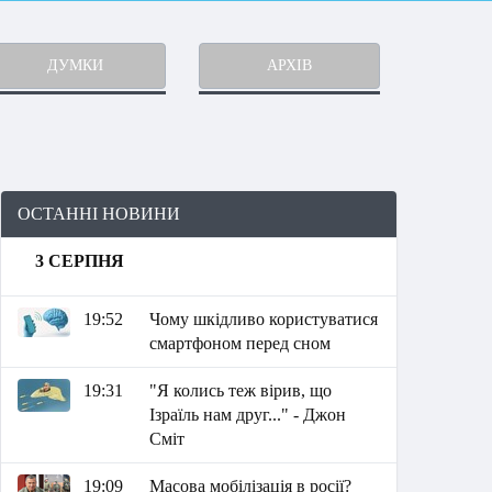
ДУМКИ
АРХІВ
ОСТАННІ НОВИНИ
3 СЕРПНЯ
19:52
Чому шкідливо користуватися
смартфоном перед сном
19:31
"Я колись теж вірив, що
Ізраїль нам друг..." - Джон
Сміт
19:09
Масова мобілізація в росії?