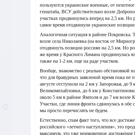
пользуются украинские военные, от пехотног
генштаба, ВСУ действительно возле Добропо
участках продвинулись вперед на 2,5 км. Но 
самое время отодвинули украинские позиции 
Аналогичная ситуация в районе Покровска. 
возле села Николаевка (на восток от Мирног
отодвинуть позиции россиян на 2,5 км. Но ро
же время у Красного Лимана продвинулась вп
также на 1-2 км. еще на раде участков.
Вообще, знакомство с реально обстановкой на
что для бравурных заявлений время пока не 
августе отступили на 2 км у Запорожья, до 9 
Великомихайловки, до 6 км у Константиновки
около 5 км в районе Ямполя и до 7 км возле 
Участки, где линия фронта сдвинулась в обе с
мы просто перечислять не будем.
Естественно, спам факт того, что все достиж
российского «летнего наступления», это про
максимум, это уже неимоверное достижение 