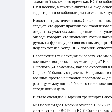
захватил 5 кв. км, в то время как ВСУ освобо
Ну и вообще, в течение августа ВСУ-де освоб
территории и освободили ряд населенных пу
Новость – практически шок. Со слов главн
следует, что фронт практически стабилизова
отдельных участках даже перешли в наступле
очередь говорит, что экономика России након
ручки, на фронте у россиян возник дефицит
недалек тот час, когда ВСУ погонять супостат
Перспективы так вскружили голову, что мы о
военным с вопросом – неужели правда? Вое
Сырского («Пармезана», как его окрестили в 
Сыр-ский) были… озадачены. Не вдаваясь в 
военные просто на штабной программе «Дель
разницу между линией боевого столкновения
сегодняшний день.
И стало очевидно, Сырский транслирует абс
Мы не знаем где Сырский откопал 13 и 25 кв.
соответственно ВС РФ и ВСУ. Согласно карте