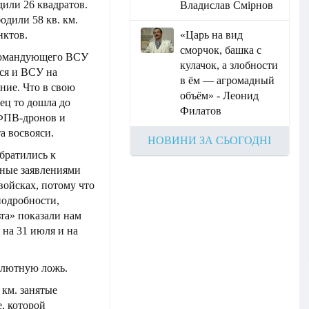
дили 26 квадратов.
Владислав Смірнов
одили 58 кв. км.
нктов.
«Царь на вид
сморчок, башка с
окомандующего ВСУ
кулачок, а злобности
лся и ВСУ на
в ём — агромадный
ние. Что в свою
объём» - Леонид
ец то дошла до
Филатов
 ФПВ-дронов и
а восвояси.
НОВИНИ ЗА СЬОГОДНІ
братились к
нные заявлениями
войсках, потому что
подробности,
та» показали нам
 на 31 июля и на
олютную ложь.
 км. занятые
, которой