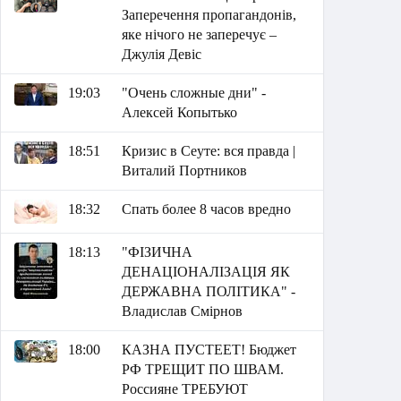
Заперечення пропагандонів,
яке нічого не заперечує –
Джулія Девіс
19:03
"Очень сложные дни" -
Алексей Копытько
18:51
Кризис в Сеуте: вся правда |
Виталий Портников
18:32
Спать более 8 часов вредно
18:13
"ФІЗИЧНА
ДЕНАЦІОНАЛІЗАЦІЯ ЯК
ДЕРЖАВНА ПОЛІТИКА" -
Владислав Смірнов
18:00
КАЗНА ПУСТЕЕТ! Бюджет
РФ ТРЕЩИТ ПО ШВАМ.
Россияне ТРЕБУЮТ