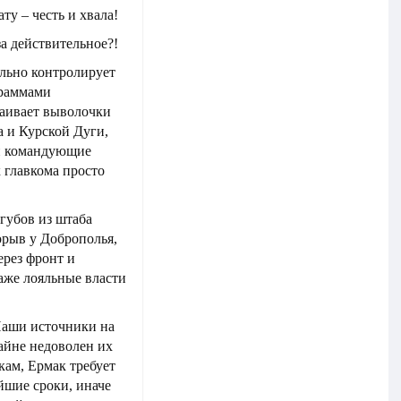
ту – честь и хвала!
а действительное?!
льно контролирует
граммами
траивает выволочки
а и Курской Дуги,
 и командующие
 главкома просто
губов из штаба
рыв у Доброполья,
ерез фронт и
даже лояльные власти
 Наши источники на
айне недоволен их
кам, Ермак требует
йшие сроки, иначе