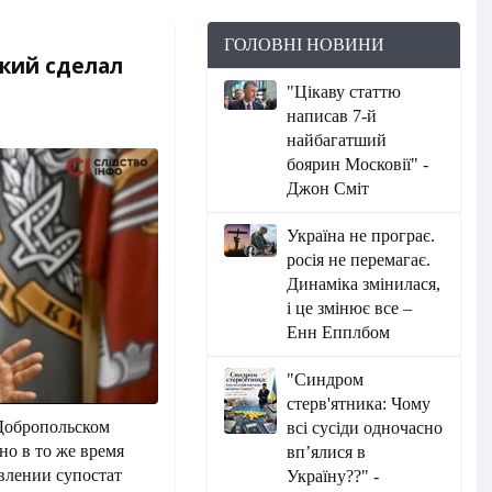
ГОЛОВНІ НОВИНИ
кий сделал
"Цікаву статтю
написав 7-й
найбагатший
боярин Московії" -
Джон Сміт
Україна не програє.
росія не перемагає.
Динаміка змінилася,
і це змінює все –
Енн Епплбом
"Синдром
стерв'ятника: Чому
 Добропольском
всі сусіди одночасно
но в то же время
вп’ялися в
авлении супостат
Україну??" -