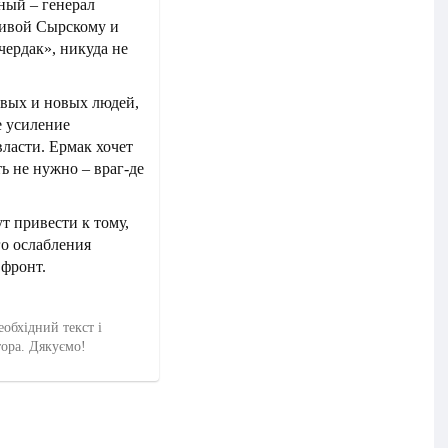
ный – генерал
тивой Сырскому и
чердак», никуда не
овых и новых людей,
е усиление
ласти. Ермак хочет
ь не нужно – враг-де
т привести к тому,
го ослабления
 фронт.
еобхідний текст і
тора. Дякуємо!