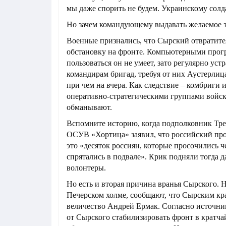
мы даже спорить не будем. Украинскому солда
Но зачем командующему выдавать желаемое з
Военные признались, что Сырский отвратите
обстановку на фронте. Компьютерными про
пользоваться он не умеет, зато регулярно ус
командирам бригад, требуя от них Аустерлиц
при чем на вчера. Как следствие – комбриги
оперативно-стратегическими группами войск
обманывают.
Вспомните историю, когда подполковник Тре
ОСУВ «Хортица» заявил, что российский про
это «десяток россиян, которые просочились ч
спрятались в подвале». Крик подняли тогда 
волонтеры.
Но есть и вторая причина вранья Сырского.
Печерском холме, сообщают, что Сырским кр
величество Андрей Ермак. Согласно источни
от Сырского стабилизировать фронт в кратча