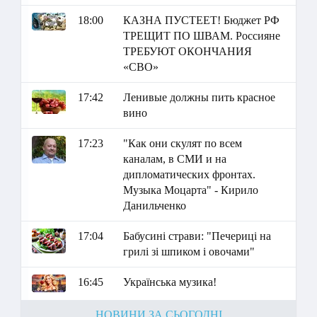
18:00
КАЗНА ПУСТЕЕТ! Бюджет РФ
ТРЕЩИТ ПО ШВАМ. Россияне
ТРЕБУЮТ ОКОНЧАНИЯ
«СВО»
17:42
Ленивые должны пить красное
вино
17:23
"Как они скулят по всем
каналам, в СМИ и на
дипломатических фронтах.
Музыка Моцарта" - Кирило
Данильченко
17:04
Бабусині страви: "Печериці на
грилі зі шпиком і овочами"
16:45
Українська музика!
НОВИНИ ЗА СЬОГОДНІ