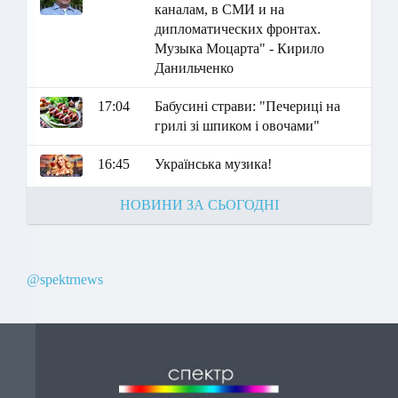
каналам, в СМИ и на
дипломатических фронтах.
Музыка Моцарта" - Кирило
Данильченко
17:04
Бабусині страви: "Печериці на
грилі зі шпиком і овочами"
16:45
Українська музика!
НОВИНИ ЗА СЬОГОДНІ
@spektrnews