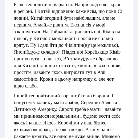
Є ще геополітичні варіанти. Наприклад союз країн
в регіоні. І Китай відповідно каже всім, що поки Сі
живий, Китай згодний бути найбільшим, але не
першим. А майже рівним. Експансія у морі
закінчується. На Тайвань закривають очі. Кімів на
підсос, у Китаю є можливості і росія не сильно
врятує. Ну і далі йти до Філіппін(ну це можливо),
Японії(дуже складно), Південної Кореї(якщо Кімів
припугнути, то легко), Вʼєтнаму(дуже образливо
для Китаю) та інших і казати, хлопці, я всьо поняв,
простітє, давайте якось вигрібати тут в Азії
самостійно. Кроки в цьому напрямку є, але чот
вірю слабо.
Інший геополітичний варіант йти до Європи. І
бонусом у кошику мати арабів, Середню Азію та
Латинську Америку. Європі треба казати - давайте
ми прикинемося нормальними і будемо вести себе
якось інакше. Якось. Корочі ми у ваш бізнес
входимо як люди, а не як завжди. А ви у наш як
бажаєте входіть, все одно не дуже вийде. Міняємо