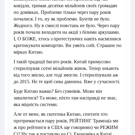
ковідли, тримав десятки мільйонів своїх громадян
по домівках. Проблеми тільки через пару років
почалися. І то, ну як проблеми. Бунтів не було.
Жодного. Ну в смислі повстань не було. Через пару
років почали виходити на акції з білими аркушами.
І, О БОЖЕ, хтось з протестуючих навіть насмілився
критикувати компартію. Ви уявіть собі. Страшне по
мірках Китаю.
І такій традиції багато років. Китай примусово
стерилізував сотні мільйонів жінок. Тепер хекають
від того звісно, але тоді змогли. І стерилізували аж
до 2015. Не те щоб сива давнина. Вже у сучасності.
Буде Китаю важко? Без сумнівів. Може він
завалитися? Та може, ніхто там насправді не знає,
яка міцність системи.
Але от мене, як скептика Китаю, спитати хто
протримається пару років, РЕЙТИНГ Трампа(а ми
ж про рейтинги в США ще говоримо) чи РЕЖИМ
Сі? Ну так я поставлю на Сі. Економіка в Китаї