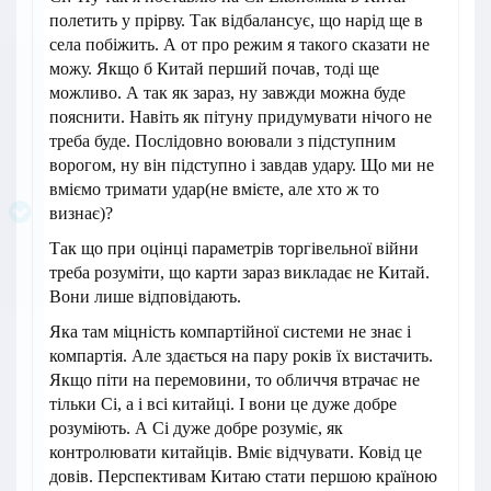
полетить у прірву. Так відбалансує, що нарід ще в
села побіжить. А от про режим я такого сказати не
можу. Якщо б Китай перший почав, тоді ще
можливо. А так як зараз, ну завжди можна буде
пояснити. Навіть як пітуну придумувати нічого не
треба буде. Послідовно воювали з підступним
ворогом, ну він підступно і завдав удару. Що ми не
вміємо тримати удар(не вмієте, але хто ж то
визнає)?
Так що при оцінці параметрів торгівельної війни
треба розуміти, що карти зараз викладає не Китай.
Вони лише відповідають.
Яка там міцність компартійної системи не знає і
компартія. Але здається на пару років їх вистачить.
Якщо піти на перемовини, то обличчя втрачає не
тільки Сі, а і всі китайці. І вони це дуже добре
розуміють. А Сі дуже добре розуміє, як
контролювати китайців. Вміє відчувати. Ковід це
довів. Перспективам Китаю стати першою країною