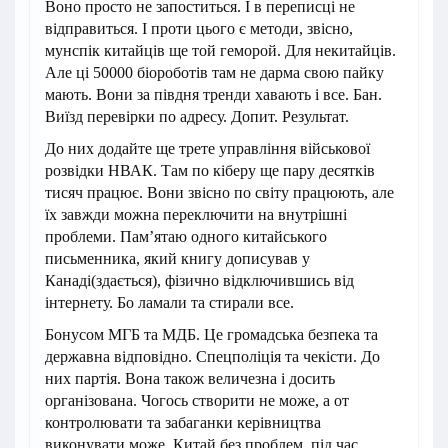
Воно просто не запоститься. І в переписці не
відправиться. І проти цього є методи, звісно,
мунспік китайців ще той геморой. Для некитайців.
Але ці 50000 біороботів там не дарма свою пайку
мають. Вони за півдня тренди хавають і все. Бан.
Виїзд перевірки по адресу. Допит. Результат.
До них додайте ще трете управління військової
розвідки НВАК. Там по кіберу ще пару десятків
тисяч працює. Вони звісно по світу працюють, але
їх завжди можна переключити на внутрішні
проблеми. Пам’ятаю одного китайського
письменника, який книгу дописував у
Канаді(здається), фізично відключившись від
інтернету. Бо ламали та стирали все.
Бонусом МГБ та МДБ. Це громадська безпека та
державна відповідно. Спецполіція та чекісти. До
них партія. Вона також величезна і досить
організована. Чогось створити не може, а от
контролювати та забаганки керівництва
виконувати може. Китай без проблем, під час