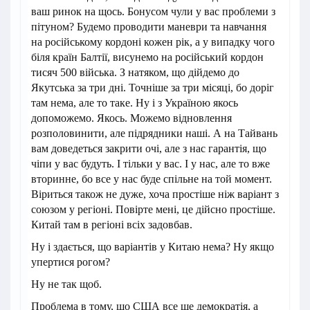
ваш ринок на щось. Бонусом чули у вас проблеми з
пітуном? Будемо проводити маневри та навчання
на російському кордоні кожен рік, а у випадку чого
біля країн Балтії, висунемо на російський кордон
тисяч 500 війська. З натяком, що дійдемо до
Якутська за три дні. Точніше за три місяці, бо доріг
там нема, але то таке. Ну і з Україною якось
допоможемо. Якось. Можемо відновлення
розполовинити, але підрядники наші. А на Тайвань
вам доведеться закрити очі, але з нас гарантія, що
чіпи у вас будуть. І тільки у вас. І у нас, але то вже
вторинне, бо все у нас буде спільне на той момент.
Віриться також не дуже, хоча простіше ніж варіант з
союзом у регіоні. Повірте мені, це дійсно простіше.
Китай там в регіоні всіх задовбав.
Ну і здається, що варіантів у Китаю нема? Ну якщо
упертися рогом?
Ну не так щоб.
Проблема в тому, що США все ще демократія, а