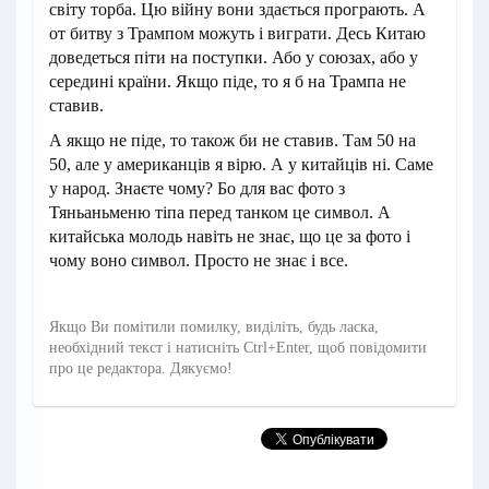
світу торба. Цю війну вони здається програють. А
от битву з Трампом можуть і виграти. Десь Китаю
доведеться піти на поступки. Або у союзах, або у
середині країни. Якщо піде, то я б на Трампа не
ставив.
А якщо не піде, то також би не ставив. Там 50 на
50, але у американців я вірю. А у китайців ні. Саме
у народ. Знаєте чому? Бо для вас фото з
Тяньаньменю тіпа перед танком це символ. А
китайська молодь навіть не знає, що це за фото і
чому воно символ. Просто не знає і все.
Якщо Ви помітили помилку, виділіть, будь ласка,
необхідний текст і натисніть Ctrl+Enter, щоб повідомити
про це редактора. Дякуємо!