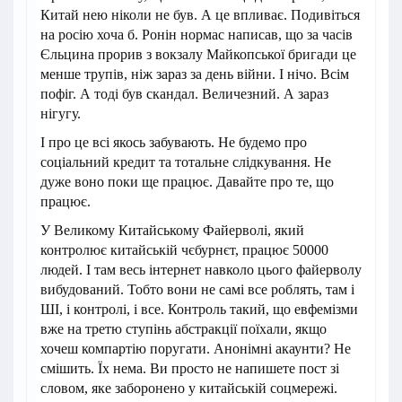
Китай нею ніколи не був. А це впливає. Подивіться
на росію хоча б. Ронін нормас написав, що за часів
Єльцина прорив з вокзалу Майкопської бригади це
менше трупів, ніж зараз за день війни. І нічо. Всім
пофіг. А тоді був скандал. Величезний. А зараз
нігугу.
І про це всі якось забувають. Не будемо про
соціальний кредит та тотальне слідкування. Не
дуже воно поки ще працює. Давайте про те, що
працює.
У Великому Китайському Файерволі, який
контролює китайській чєбурнєт, працює 50000
людей. І там весь інтернет навколо цього файерволу
вибудований. Тобто вони не самі все роблять, там і
ШІ, і контролі, і все. Контроль такий, що евфемізми
вже на третю ступінь абстракції поїхали, якщо
хочеш компартію поругати. Анонімні акаунти? Не
смішить. Їх нема. Ви просто не напишете пост зі
словом, яке заборонено у китайській соцмережі.