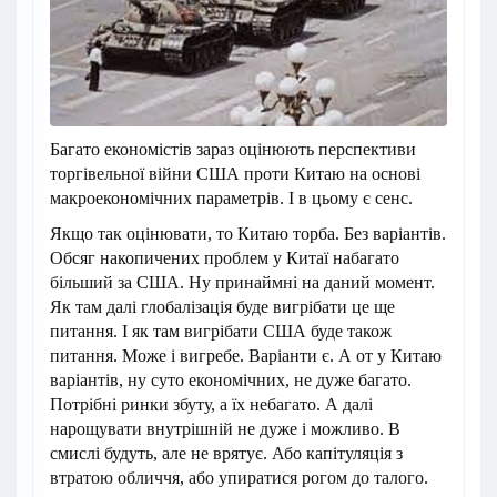
Багато економістів зараз оцінюють перспективи
торгівельної війни США проти Китаю на основі
макроекономічних параметрів. І в цьому є сенс.
Якщо так оцінювати, то Китаю торба. Без варіантів.
Обсяг накопичених проблем у Китаї набагато
більший за США. Ну принаймні на даний момент.
Як там далі глобалізація буде вигрібати це ще
питання. І як там вигрібати США буде також
питання. Може і вигребе. Варіанти є. А от у Китаю
варіантів, ну суто економічних, не дуже багато.
Потрібні ринки збуту, а їх небагато. А далі
нарощувати внутрішній не дуже і можливо. В
смислі будуть, але не врятує. Або капітуляція з
втратою обличчя, або упиратися рогом до талого.