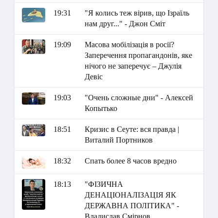
19:31
"Я колись теж вірив, що Ізраїль
нам друг..." - Джон Сміт
19:09
Масова мобілізація в росії?
Заперечення пропагандонів, яке
нічого не заперечує – Джулія
Девіс
19:03
"Очень сложные дни" - Алексей
Копытько
18:51
Кризис в Сеуте: вся правда |
Виталий Портников
18:32
Спать более 8 часов вредно
18:13
"ФІЗИЧНА
ДЕНАЦІОНАЛІЗАЦІЯ ЯК
ДЕРЖАВНА ПОЛІТИКА" -
Владислав Смірнов