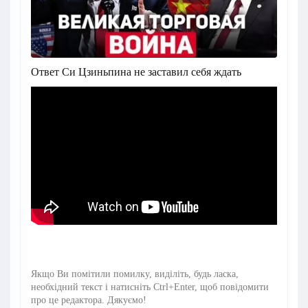
Ответ Си Цзиньпина не заставил себя ждать
Якщо Ви помітили помилку, виділіть, будь ласка,
необхідний текст і натисніть Ctrl+Enter, щоб повідомити
про це редактора. Дякуємо!