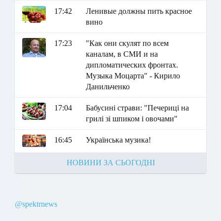
17:42
Ленивые должны пить красное
вино
17:23
"Как они скулят по всем
каналам, в СМИ и на
дипломатических фронтах.
Музыка Моцарта" - Кирило
Данильченко
17:04
Бабусині страви: "Печериці на
грилі зі шпиком і овочами"
16:45
Українська музика!
НОВИНИ ЗА СЬОГОДНІ
@spektrnews