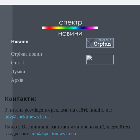
Новини
Стрічка новин
Статті
Думки
Архів
Контакти:
З питань розміщення реклами на сайті, пишіть на:
adv@spektrnews.in.ua
Якщо у Вас виникли запитання чи пропозиції, звертайтесь
за адресою:
info@spektrnews.in.ua