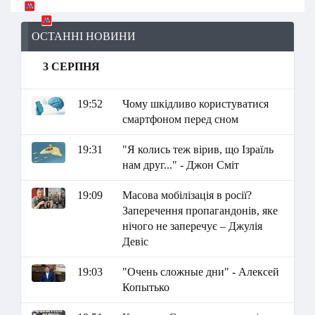
ОСТАННІ НОВИНИ
3 СЕРПНЯ
19:52
Чому шкідливо користуватися
смартфоном перед сном
19:31
"Я колись теж вірив, що Ізраїль
нам друг..." - Джон Сміт
19:09
Масова мобілізація в росії?
Заперечення пропагандонів, яке
нічого не заперечує – Джулія
Девіс
19:03
"Очень сложные дни" - Алексей
Копытько