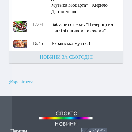
Музыка Моцарта" - Кирило
Данильченко
17:04
Бабусині страви: "Печериці на
грилі зі шпиком і овочами"
16:45
Українська музика!
НОВИНИ ЗА СЬОГОДНІ
@spektrnews
Новини