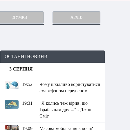
ДУМКИ
АРХІВ
ОСТАННІ НОВИНИ
3 СЕРПНЯ
19:52
Чому шкідливо користуватися
смартфоном перед сном
19:31
"Я колись теж вірив, що
Ізраїль нам друг..." - Джон
Сміт
19:09
Масова мобілізація в росії?