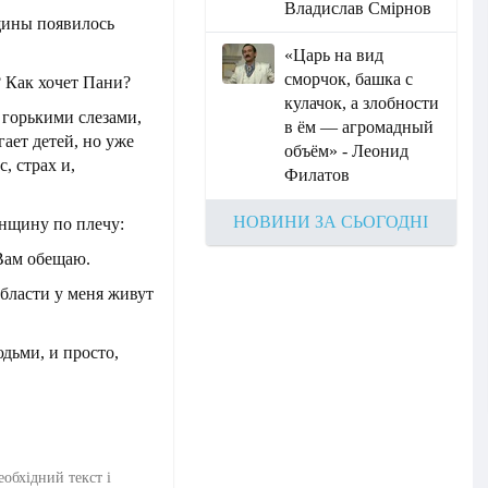
Владислав Смірнов
щины появилось
«Царь на вид
сморчок, башка с
 Как хочет Пани?
кулачок, а злобности
горькими слезами,
в ём — агромадный
гает детей, но уже
объём» - Леонид
, страх и,
Филатов
НОВИНИ ЗА СЬОГОДНІ
нщину по плечу:
 Вам обещаю.
бласти у меня живут
ьми, и просто,
еобхідний текст і