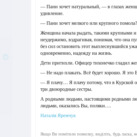
— Пани хочет натуральный, — в глазах жен
удивление.
— Пани хочет мелкого или крупного помола?
Женщина начала рыдать, такими крупными и 
неудержимо, вздрагивая, понимая, что она пу
без сил остановить этот выплеснувшийся ужас
одновременно, надежду на жизнь.
Дети притихли. Офицер тихонечко гладил же
— Не надо плакать. Всё будет хорошо. Я это
— Я плачу… Я плачу потому, что в Курской о
три двоюродные сестры.
А родными людьми, настоящими родными люд
людьми, оказались Вы, поляки….
Наталія Яремчук
Якщо Ви помітили помилку, виділіть, будь ласка, н