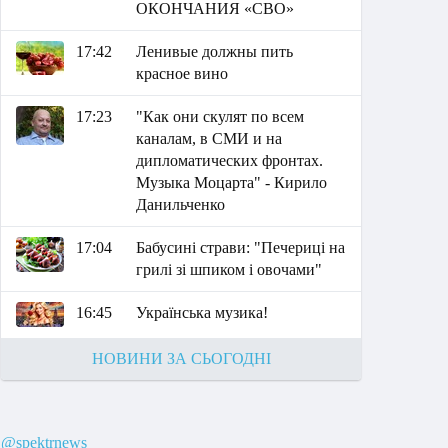
ОКОНЧАНИЯ «СВО»
17:42
Ленивые должны пить
красное вино
17:23
"Как они скулят по всем
каналам, в СМИ и на
дипломатических фронтах.
Музыка Моцарта" - Кирило
Данильченко
17:04
Бабусині страви: "Печериці на
грилі зі шпиком і овочами"
16:45
Українська музика!
НОВИНИ ЗА СЬОГОДНІ
@spektrnews