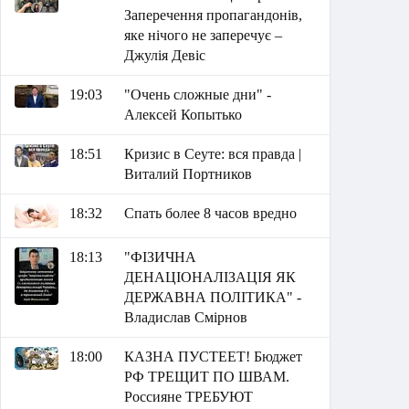
Заперечення пропагандонів,
яке нічого не заперечує –
Джулія Девіс
19:03
"Очень сложные дни" -
Алексей Копытько
18:51
Кризис в Сеуте: вся правда |
Виталий Портников
18:32
Спать более 8 часов вредно
18:13
"ФІЗИЧНА
ДЕНАЦІОНАЛІЗАЦІЯ ЯК
ДЕРЖАВНА ПОЛІТИКА" -
Владислав Смірнов
18:00
КАЗНА ПУСТЕЕТ! Бюджет
РФ ТРЕЩИТ ПО ШВАМ.
Россияне ТРЕБУЮТ