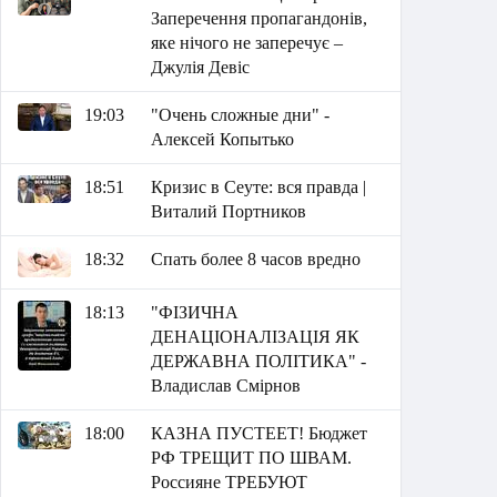
Заперечення пропагандонів,
яке нічого не заперечує –
Джулія Девіс
19:03
"Очень сложные дни" -
Алексей Копытько
18:51
Кризис в Сеуте: вся правда |
Виталий Портников
18:32
Спать более 8 часов вредно
18:13
"ФІЗИЧНА
ДЕНАЦІОНАЛІЗАЦІЯ ЯК
ДЕРЖАВНА ПОЛІТИКА" -
Владислав Смірнов
18:00
КАЗНА ПУСТЕЕТ! Бюджет
РФ ТРЕЩИТ ПО ШВАМ.
Россияне ТРЕБУЮТ