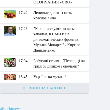
ОКОНЧАНИЯ «СВО»
17:42
Ленивые должны пить
красное вино
17:23
"Как они скулят по всем
каналам, в СМИ и на
дипломатических фронтах.
Музыка Моцарта" - Кирило
Данильченко
17:04
Бабусині страви: "Печериці на
грилі зі шпиком і овочами"
16:45
Українська музика!
НОВИНИ ЗА СЬОГОДНІ
@spektrnews