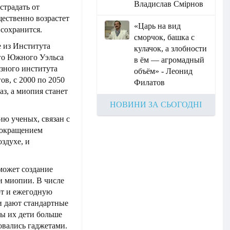
Владислав Смірнов
страдать от
щественно возрастет
«Царь на вид
 сохранится.
сморчок, башка с
 из Института
кулачок, а злобности
ого Южного Уэльса
в ём — агромадный
азного института
объём» - Леонид
ов, с 2000 по 2050
Филатов
аз, а миопия станет
НОВИНИ ЗА СЬОГОДНІ
ию ученых, связан с
сокращением
здухе, и
может создание
 миопии. В числе
т и ежегодную
и дают стандартные
бы их дети больше
овались гаджетами.