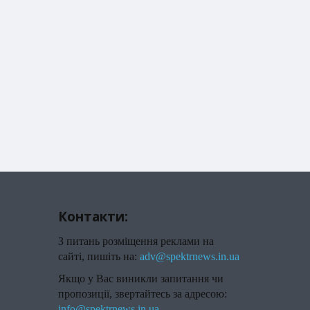
Контакти:
З питань розміщення реклами на
сайті, пишіть на:
adv@spektrnews.in.ua
Якщо у Вас виникли запитання чи
пропозиції, звертайтесь за адресою:
info@spektrnews.in.ua