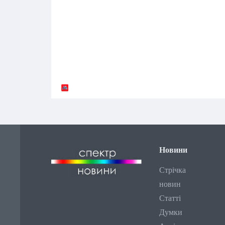
Новини
Стрічка
новин
Статті
Думки