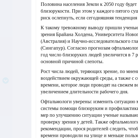
Половина населения Земли к 2050 году будет 
близорукости. При этом у каждого пятого су
риск ослепнуть, если сегодняшняя тенденция
К такому тревожному выводу пришли ученые
зрения Брайана Холдена, Университета Нов
(Австралия) и Научно-исследовательского гл
(Сингапур). Согласно прогнозам офтальмолог
год число близоруких людей увеличится в 7 р
основной причиной слепоты.
Рост числа людей, теряющих зрение, по мнен
воздействием окружающей среды, а также с 
времени, которое люди проводят на свежем во
увеличением длительности рабочего дня.
Офтальмологи уверены: изменить ситуацию 
системы помощи близоруким и профилактики
мер по улучшению ситуации ученые называю
проверку зрения у детей. Также офтальмолог
рекомендации, прося родителей следить, что
времени проводили на улице и меньше польз