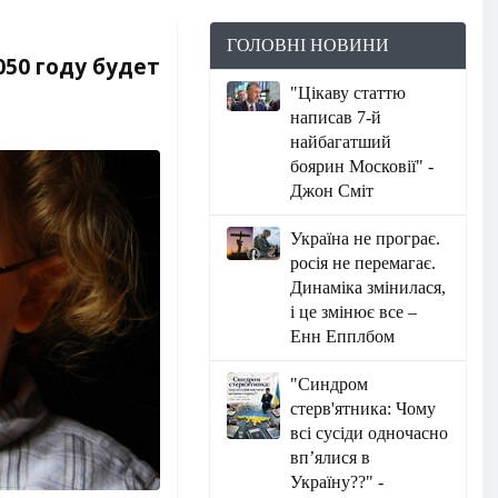
ГОЛОВНІ НОВИНИ
050 году будет
"Цікаву статтю
написав 7-й
найбагатший
боярин Московії" -
Джон Сміт
Україна не програє.
росія не перемагає.
Динаміка змінилася,
і це змінює все –
Енн Епплбом
"Синдром
стерв'ятника: Чому
всі сусіди одночасно
вп’ялися в
Україну??" -