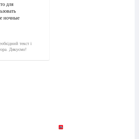
то для
ьзовать
ые ночные
еобхідний текст і
тора. Дякуємо!