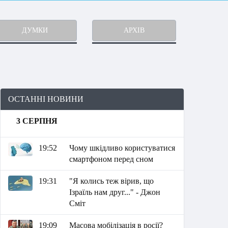
ДУМКИ
АРХІВ
ОСТАННІ НОВИНИ
3 СЕРПНЯ
19:52
Чому шкідливо користуватися
смартфоном перед сном
19:31
"Я колись теж вірив, що
Ізраїль нам друг..." - Джон
Сміт
19:09
Масова мобілізація в росії?