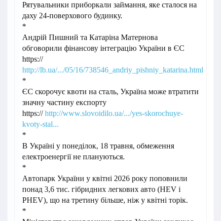
Рятувальники приборкали займання, яке сталося на
даху 24-поверхового будинку.
*
Андрій Пишний та Катаріна Матернова
обговорили фінансову інтеграцію України в ЄС
https://
http://lb.ua/.../05/16/738546_andriy_pishniy_katarina.html
*
ЄС скорочує квоти на сталь, Україна може втратити
значну частину експорту
https://
http://www.slovoidilo.ua/.../yes-skorochuye-
kvoty-stal...
*
В Україні у понеділок, 18 травня, обмеження
електроенергії не плануються.
*
Автопарк України у квітні 2026 року поповнили
понад 3,6 тис. гібридних легкових авто (HEV i
PHEV), що на третину більше, ніж у квітні торік.
*