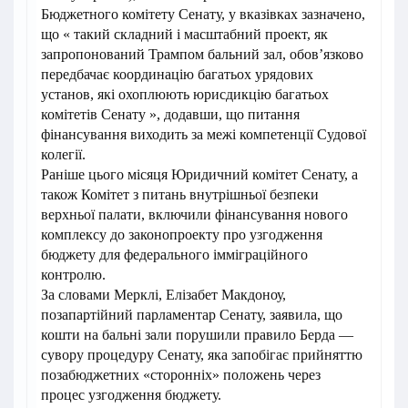
Бюджетного комітету Сенату, у вказівках зазначено,
що « такий складний і масштабний проект, як
запропонований Трампом бальний зал, обов’язково
передбачає координацію багатьох урядових
установ, які охоплюють юрисдикцію багатьох
комітетів Сенату », додавши, що питання
фінансування виходить за межі компетенції Судової
колегії.
Раніше цього місяця Юридичний комітет Сенату, а
також Комітет з питань внутрішньої безпеки
верхньої палати, включили фінансування нового
комплексу до законопроекту про узгодження
бюджету для федерального імміграційного
контролю.
За словами Мерклі, Елізабет Макдоноу,
позапартійний парламентар Сенату, заявила, що
кошти на бальні зали порушили правило Берда —
сувору процедуру Сенату, яка запобігає прийняттю
позабюджетних «сторонніх» положень через
процес узгодження бюджету.