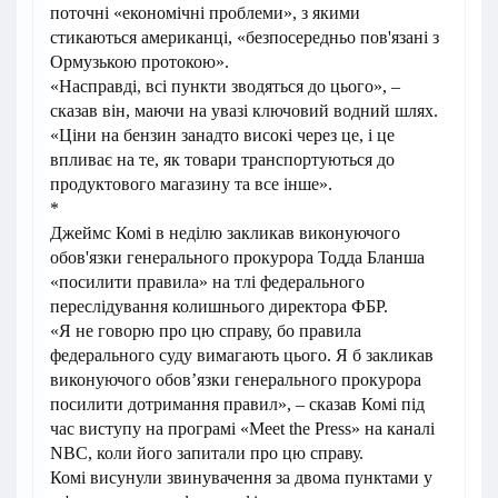
поточні «економічні проблеми», з якими
стикаються американці, «безпосередньо пов'язані з
Ормузькою протокою».
«Насправді, всі пункти зводяться до цього», –
сказав він, маючи на увазі ключовий водний шлях.
«Ціни на бензин занадто високі через це, і це
впливає на те, як товари транспортуються до
продуктового магазину та все інше».
*
Джеймс Комі в неділю закликав виконуючого
обов'язки генерального прокурора Тодда Бланша
«посилити правила» на тлі федерального
переслідування колишнього директора ФБР.
«Я не говорю про цю справу, бо правила
федерального суду вимагають цього. Я б закликав
виконуючого обов’язки генерального прокурора
посилити дотримання правил», – сказав Комі під
час виступу на програмі «Meet the Press» на каналі
NBC, коли його запитали про цю справу.
Комі висунули звинувачення за двома пунктами у