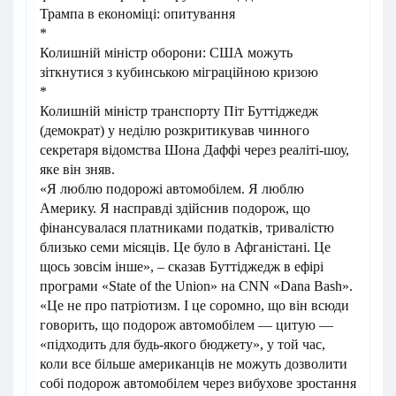
Трампа в економіці: опитування
*
Колишній міністр оборони: США можуть
зіткнутися з кубинською міграційною кризою
*
Колишній міністр транспорту Піт Буттіджедж
(демократ) у неділю розкритикував чинного
секретаря відомства Шона Даффі через реаліті-шоу,
яке він зняв.
«Я люблю подорожі автомобілем. Я люблю
Америку. Я насправді здійснив подорож, що
фінансувалася платниками податків, тривалістю
близько семи місяців. Це було в Афганістані. Це
щось зовсім інше», – сказав Буттіджедж в ефірі
програми «State of the Union» на CNN «Dana Bash».
«Це не про патріотизм. І це соромно, що він всюди
говорить, що подорож автомобілем — цитую —
«підходить для будь-якого бюджету», у той час,
коли все більше американців не можуть дозволити
собі подорож автомобілем через вибухове зростання