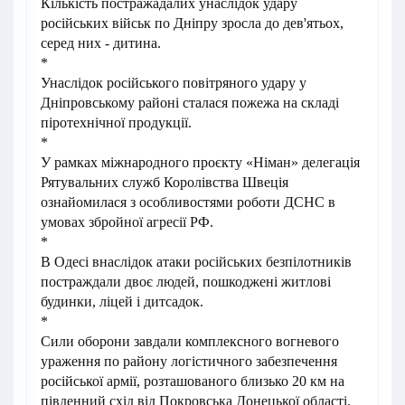
Кількість постражадалих унаслідок удару
російських військ по Дніпру зросла до дев'ятьох,
серед них - дитина.
*
Унаслідок російського повітряного удару у
Дніпровському районі сталася пожежа на складі
піротехнічної продукції.
*
У рамках міжнародного проєкту «Німан» делегація
Рятувальних служб Королівства Швеція
ознайомилася з особливостями роботи ДСНС в
умовах збройної агресії РФ.
*
В Одесі внаслідок атаки російських безпілотників
постраждали двоє людей, пошкоджені житлові
будинки, ліцей і дитсадок.
*
Сили оборони завдали комплексного вогневого
ураження по району логістичного забезпечення
російської армії, розташованого близько 20 км на
південний схід від Покровська Донецької області.