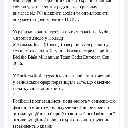
Міністерство закордонних справ України закликає
світ засудити злочини радянського режиму і
вимагає від РФ відкрити архіви та оприлюднити
документи щодо злочинів НКВС.
*
Українські кадети здобули п'ять медалей на Кубку
Європи з дзюдо у Польщі
У Бєльско-Бяла (Польща) завершився черговий у
сезоні міжнародний турнір із дзюдо серед кадетів -
Bielsko Biala Millennium Team Cadet European Cup
2026.
*
У Російській Федерації частка проблемних активів
у банківській сфері перевищила 10%, що є межею
початку системної кризи.
*
Російські пропагандисти поширюють у соцмережах
фейк про нібито «розслідування» Національного
антикорупційного бюро України та Спеціалізованої
антикорупційної прокуратури стосовно дружини
Президента України.