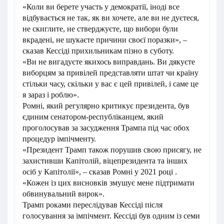
«Коли ви берете участь у демократії, іноді все
відбувається не так, як ви хочете, але ви не дуєтеся,
не скиглите, не стверджуєте, що вибори були
вкрадені, не шукаєте причини своєї поразки», –
сказав Кессіді прихильникам пізно в суботу.
«Ви не вигадуєте якихось виправдань. Ви дякуєте
виборцям за привілей представляти штат чи країну
стільки часу, скільки у вас є цей привілей, і саме це
я зараз і роблю».
Ромні, який регулярно критикує президента, був
єдиним сенатором-республіканцем, який
проголосував за засудження Трампа під час обох
процедур імпічменту.
«Президент Трамп також порушив свою присягу, не
захистивши Капітолій, віцепрезидента та інших
осіб у Капітолії», – сказав Ромні у 2021 році .
«Кожен із цих висновків змушує мене підтримати
обвинувальний вирок».
Трамп роками переслідував Кессіді після
голосування за імпічмент. Кессіді був одним із семи