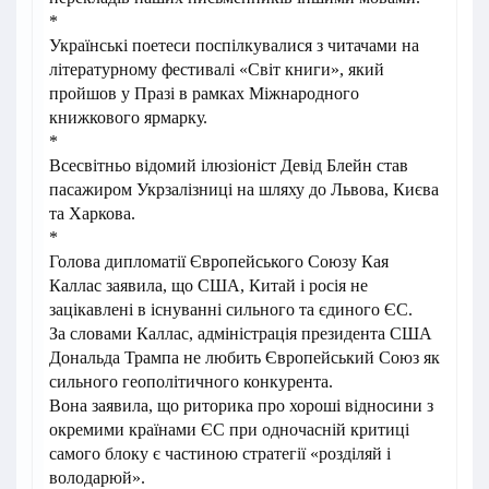
*
Українські поетеси поспілкувалися з читачами на
літературному фестивалі «Світ книги», який
пройшов у Празі в рамках Міжнародного
книжкового ярмарку.
*
Всесвітньо відомий ілюзіоніст Девід Блейн став
пасажиром Укрзалізниці на шляху до Львова, Києва
та Харкова.
*
Голова дипломатії Європейського Союзу Кая
Каллас заявила, що США, Китай і росія не
зацікавлені в існуванні сильного та єдиного ЄС.
За словами Каллас, адміністрація президента США
Дональда Трампа не любить Європейський Союз як
сильного геополітичного конкурента.
Вона заявила, що риторика про хороші відносини з
окремими країнами ЄС при одночасній критиці
самого блоку є частиною стратегії «розділяй і
володарюй».