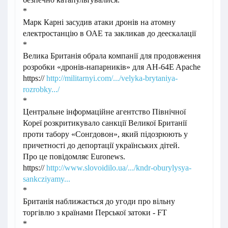
*
Марк Карні засудив атаки дронів на атомну
електростанцію в ОАЕ та закликав до деескалації
*
Велика Британія обрала компанії для продовження
розробки «дронів-напарників» для AH-64E Apache
https://
http://militarnyi.com/.../velyka-brytaniya-
rozrobky.../
*
Центральне інформаційне агентство Північної
Кореї розкритикувало санкції Великої Британії
проти табору «Сонгдовон», який підозрюють у
причетності до депортації українських дітей.
Про це повідомляє Euronews.
https://
http://www.slovoidilo.ua/.../kndr-oburylysya-
sankcziyamy...
*
Британія наближається до угоди про вільну
торгівлю з країнами Перської затоки - FT
*