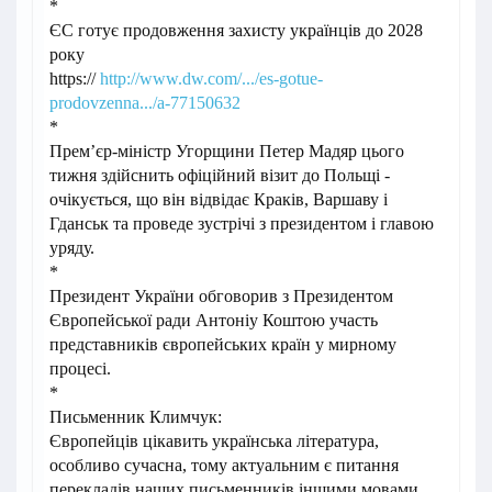
*
ЄС готує продовження захисту українців до 2028
року
https://
http://www.dw.com/.../es-gotue-
prodovzenna.../a-77150632
*
Прем’єр-міністр Угорщини Петер Мадяр цього
тижня здійснить офіційний візит до Польщі -
очікується, що він відвідає Краків, Варшаву і
Гданськ та проведе зустрічі з президентом і главою
уряду.
*
Президент України обговорив з Президентом
Європейської ради Антоніу Коштою участь
представників європейських країн у мирному
процесі.
*
Письменник Климчук:
Європейців цікавить українська література,
особливо сучасна, тому актуальним є питання
перекладів наших письменників іншими мовами.