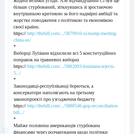
жодної великої угоди. Але відчайдушний Сі був ще
більше стурбований, зіткнувшись зі зростаючою
внутрішньою критикою за його надмірні амбіції та
жорстке поводження з політикою та економікою
своєї країни.
https://
http://thehill.com/.../5879910-xi-trump-meeting-
china-us/
*
Виборці Луїзіани відхилили всі 5 конституційних
поправок на травневих виборах
https://
http://thehill.com/.../5882093-louisiana-rejects-
5.../
*
Законодавці-республіканці борються, а
консерватори наполягають на третьому
законопроекті про узгодження бюджету
https://
http://thehill.com/.../5880546-gop-reconciliation-
bill.../
*
Майже половина американців стурбована
фінансами через розчарування щодо політики