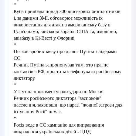
*
Куба придбала понад 300 військових безпілотників
і, за даними ЗМІ, обговорює можливість їх
використання для атак на американську базу в
Гуантанамо, військові кораблі США та, ймовірно,
авіабазу в Кі-Весті у Флориді.
*
Пєсков зробив заяву про діалог Путіна з лідерами
ЄС
Речник Путіна запропонував тим, хто прагне
контактів з РФ, просто зателефонувати російському
диктатору.
*
У Путіна прокоментували удари по Москві
Речник російського диктатора "заспокоїв"
населення, заявивши, що наразі "жодної загрози для
існування Росії" немає.
*
Росія веде в ЄС кампанію для виправдання
викрадення українських дітей - ЦПД