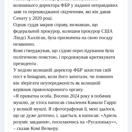
колишнього директора ФБР у наданні неправдивих
заяв та перешкоджанні свідченням, які він давав
Сенату у 2020 році.
Однак суддя закрив справу, визнавши, що
федеральний прокурор, колишня прокурор США
Ліндсі Халліган, була призначена на свою посаду
незаконно.
Комі стверджував, що судові переслідування були
політичною помстою, і продовжував критикувати
президента .
У неділю колишній директор ФБР захистив свій
пост в Instagram, коли його запитали, чи повинен
він зберігати неупередженість як колишній
керівник правоохоронного органу.
«Я приватна особа. Восени 2024 року я побачив
мушлю, де хтось написав схвалення Камали Гарріс
у великій мушлі. Я сфотографував її, мені здалося,
що це дуже дотепно, і, здається, я написав: «Аріель
розуміє завдання», посилаючись на «Русалоньку»»,
– сказав Комі Велкеру.