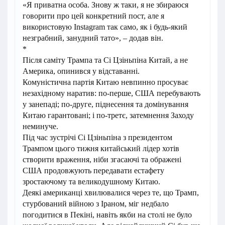
«Я приватна особа. Знову ж таки, я не збираюся
говорити про цей конкретний пост, але я
використовую Instagram так само, як і будь-який
незграбний, занудний тато», – додав він.
*
Після саміту Трампа та Сі Цзіньпіна Китай, а не
Америка, опинився у відставанні.
Комуністична партія Китаю невпинно просуває
незахідному наратив: по-перше, США перебувають
у занепаді; по-друге, піднесення та домінування
Китаю гарантовані; і по-третє, затемнення Заходу
неминуче.
Під час зустрічі Сі Цзіньпіна з президентом
Трампом цього тижня китайський лідер хотів
створити враження, ніби згасаючі та ображені
США продовжують передавати естафету
зростаючому та великодушному Китаю.
Деякі американці хвилювалися через те, що Трамп,
стурбований війною з Іраном, міг недбало
погодитися в Пекіні, навіть якби на столі не було