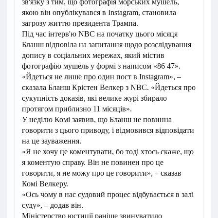
зв'язку з тим, що фотографія морських мушель,
якою він опублікувався в Instagram, становила
загрозу життю президента Трампа.
Під час інтерв'ю NBC на початку цього місяця
Бланш відповіла на запитання щодо розслідування
допису в соціальних мережах, який містив
фотографію мушель у формі з написом «86 47».
«Йдеться не лише про один пост в Instagram», –
сказала Бланш Крістен Велкер з NBC. «Йдеться про
сукупність доказів, які велике журі збирало
протягом приблизно 11 місяців».
У неділю Комі заявив, що Бланш не повинна
говорити з цього приводу, і відмовився відповідати
на це зауваження.
«Я не хочу це коментувати, бо тоді хтось скаже, що
я коментую справу. Він не повинен про це
говорити, я не можу про це говорити», – сказав
Комі Велкеру.
«Ось чому в нас судовий процес відбувається в залі
суду», – додав він.
Міністерство юстиції раніше звинуватило