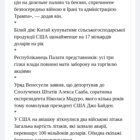
цін на дизельне паливо та бензин, спричинене
безпосередньо війною в Ірані та адміністрацією
Трампа», — додав він.
*
Білий дім: Китай купуватиме сільськогосподарської
продукції США щонайменше на 17 мільярдів
доларів на рік
*
Республіканець Палати представників: усі три
гілки влади повинні мати заборону на торгівлю
акціями
*
Уряд Венесуели заявив, що депортував до
Сполучених Штатів Алекса Сааба, соратника
експрезидента Ніколаса Мадуро, якого кілька років
тому помилував президент США Джо Байден.
*
У США на авіашоу зіткнулися два військові літаки
Загальна вартість літаків, які зазнали аварії,
перевищує 100 мільйонів доларів. Обидва екіпажі
безпечно катапультувалися.