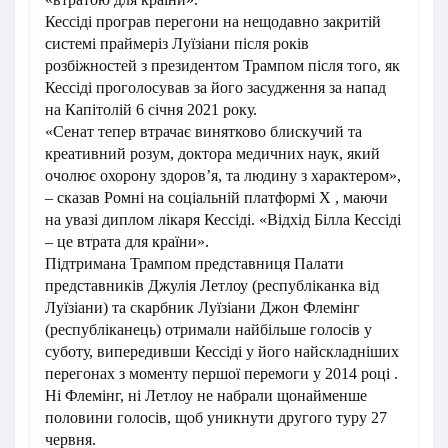
Кессіді програв перегони на нещодавно закритій
системі праймеріз Луїзіани після років
розбіжностей з президентом Трампом після того, як
Кессіді проголосував за його засудження за напад
на Капітолій 6 січня 2021 року.
«Сенат тепер втрачає винятково блискучий та
креативний розум, доктора медичних наук, який
очолює охорону здоров’я, та людину з характером»,
– сказав Ромні на соціальній платформі X , маючи
на увазі диплом лікаря Кессіді. «Відхід Білла Кессіді
– це втрата для країни».
Підтримана Трампом представниця Палати
представників Джулія Летлоу (республіканка від
Луїзіани) та скарбник Луїзіани Джон Флемінг
(республіканець) отримали найбільше голосів у
суботу, випередивши Кессіді у його найскладніших
перегонах з моменту першої перемоги у 2014 році .
Ні Флемінг, ні Летлоу не набрали щонайменше
половини голосів, щоб уникнути другого туру 27
червня.