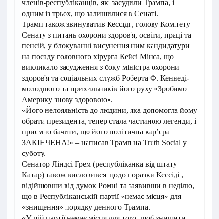
членів-республіканців, які засудили Трампа, і
одним із трьох, що залишилися в Сенаті.
Трамп також звинуватив Кессіді , голову Комітету
Сенату з питань охорони здоров'я, освіти, праці та
пенсій, у блокуванні висунення ним кандидатури
на посаду головного хірурга Кейсі Мінса, що
викликало засудження з боку міністра охорони
здоров'я та соціальних служб Роберта Ф. Кеннеді-
молодшого та прихильників його руху «Зробимо
Америку знову здоровою».
«Його нелояльність до людини, яка допомогла йому
обрати президента, тепер стала частиною легенди, і
приємно бачити, що його політична кар’єра
ЗАКІНЧЕНА!» – написав Трамп на Truth Social у
суботу.
Сенатор Ліндсі Грем (республіканка від штату
Катар) також висловився щодо поразки Кессіді ,
відійшовши від думок Ромні та заявивши в неділю,
що в Республіканській партії «немає місця» для
«знищення» порядку денного Трампа.
«У цій партії немає місця для того, щоб знищити