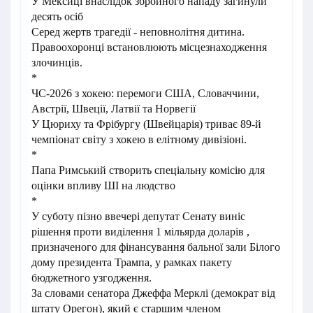
У Мексиці внаслідок збройного нападу загинули
десять осіб
Серед жертв трагедії - неповнолітня дитина.
Правоохоронці встановлюють місцезнаходження
злочинців.
*
ЧС-2026 з хокею: перемоги США, Словаччини,
Австрії, Швеції, Латвії та Норвегії
У Цюриху та Фрібургу (Швейцарія) триває 89-й
чемпіонат світу з хокею в елітному дивізіоні.
*
Папа Римський створить спеціальну комісію для
оцінки впливу ШІ на людство
*
У суботу пізно ввечері депутат Сенату виніс
рішення проти виділення 1 мільярда доларів ,
призначеного для фінансування бальної зали Білого
дому президента Трампа, у рамках пакету
бюджетного узгодження.
За словами сенатора Джеффа Мерклі (демократ від
штату Орегон), який є старшим членом