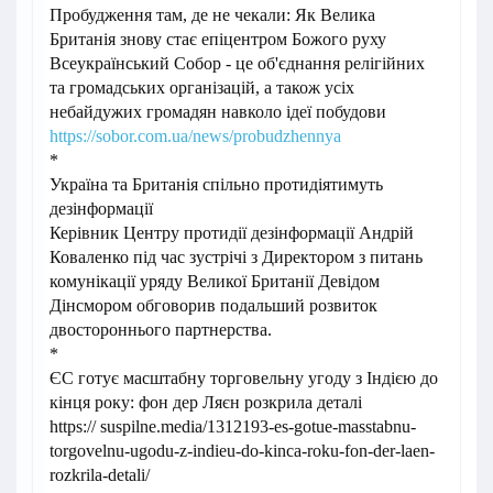
Пробудження там, де не чекали: Як Велика
Британія знову стає епіцентром Божого руху
Всеукраїнський Собор - це об'єднання релігійних
та громадських організацій, а також усіх
небайдужих громадян навколо ідеї побудови
https://sobor.com.ua/news/probudzhennya
*
Україна та Британія спільно протидіятимуть
дезінформації
Керівник Центру протидії дезінформації Андрій
Коваленко під час зустрічі з Директором з питань
комунікації уряду Великої Британії Девідом
Дінсмором обговорив подальший розвиток
двостороннього партнерства.
*
ЄС готує масштабну торговельну угоду з Індією до
кінця року: фон дер Ляєн розкрила деталі
https:// suspilne.media/1312193-es-gotue-masstabnu-
torgovelnu-ugodu-z-indieu-do-kinca-roku-fon-der-laen-
rozkrila-detali/