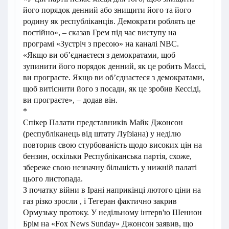
його порядок денний або знищити його та його
родину як республіканців. Демократи роблять це
постійно», – сказав Грем під час виступу на
програмі «Зустріч з пресою» на каналі NBC.
«Якщо ви об’єднаєтеся з демократами, щоб
зупинити його порядок денний, як це робить Массі,
ви програєте. Якщо ви об’єднаєтеся з демократами,
щоб витіснити його з посади, як це зробив Кессіді,
ви програєте», – додав він.
*
Спікер Палати представників Майк Джонсон
(республіканець від штату Луїзіана) у неділю
повторив свою стурбованість щодо високих цін на
бензин, оскільки Республіканська партія, схоже,
збереже свою незначну більшість у нижній палаті
цього листопада.
З початку війни в Ірані наприкінці лютого ціни на
газ різко зросли , і Тегеран фактично закрив
Ормузьку протоку. У недільному інтерв'ю Шеннон
Брім на «Fox News Sunday» Джонсон заявив, що