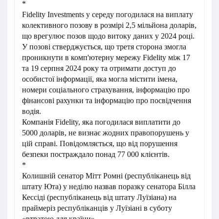
*
Fidelity Investments у середу погодилася на виплату
колективного позову в розмірі 2,5 мільйона доларів,
що врегулює позов щодо витоку даних у 2024 році.
У позові стверджується, що третя сторона змогла
проникнути в комп'ютерну мережу Fidelity між 17
та 19 серпня 2024 року та отримати доступ до
особистої інформації, яка могла містити імена,
номери соціального страхування, інформацію про
фінансові рахунки та інформацію про посвідчення
водія.
Компанія Fidelity, яка погодилася виплатити до
5000 доларів, не визнає жодних правопорушень у
цій справі. Повідомляється, що від порушення
безпеки постраждало понад 77 000 клієнтів.
*
Колишній сенатор Мітт Ромні (республіканець від
штату Юта) у неділю назвав поразку сенатора Білла
Кессіді (республіканець від штату Луїзіана) на
праймеріз республіканців у Луїзіані в суботу
«втратою для країни».