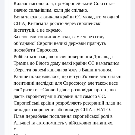
Каллас наголосила, що Європейський Союз стає
значно сильнішим, коли діє спільно.
Вона також закликала країни ЄС укладати угоди зі
США, Китаєм та росією через європейські
інституції, а не окремо.
За словами топдипломатки, саме через силу
об’єднаної Європи великі держави прагнуть
послабити Євросоюз.
Politico зазначає, що після повернення Дональда
Трампа до Білого дому деякі країни ЄС намагалися
зберегти окремі канали зв’язку з Вашингтоном.
Раніше повідомлялося, що вступ України має сильні
позитивні наслідки для Євросоюзу, але також несе
свої ризики. «Слово і діло» розповідає про те, що
дасть євроінтеграція України для самого ЄС.
Європейські країни розробляють резервний план на
випадок скорочення або виходу США з НАТО.
План передбачає посилення європейської ролі в
Альянсі та автономність у військових питаннях.
*