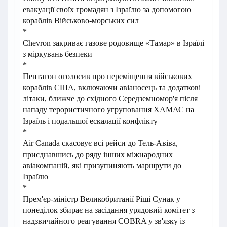
евакуації своїх громадян з Ізраїлю за допомогою
кораблів Військово-морських сил
*
Chevron закриває газове родовище «Тамар» в Ізраїлі
з міркувань безпеки
*
Пентагон оголосив про переміщення військових
кораблів США, включаючи авіаносець та додаткові
літаки, ближче до східного Середземномор'я після
нападу терористичного угруповання ХАМАС на
Ізраїль і подальшої ескалації конфлікту
*
Air Canada скасовує всі рейси до Тель-Авіва,
приєднавшись до ряду інших міжнародних
авіакомпаній, які призупиняють маршрути до
Ізраїлю
*
Прем'єр-міністр Великобританії Ріші Сунак у
понеділок збирає на засідання урядовий комітет з
надзвичайного реагування COBRA у зв'язку із