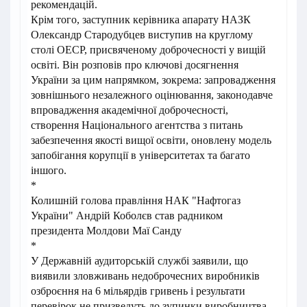
рекомендацій.
Крім того, заступник керівника апарату НАЗК
Олександр Стародубцев виступив на круглому
столі ОЕСР, присвяченому доброчесності у вищій
освіті. Він розповів про ключові досягнення
України за цим напрямком, зокрема: запровадження
зовнішнього незалежного оцінювання, законодавче
впровадження академічної доброчесності,
створення Національного агентства з питань
забезпечення якості вищої освіти, оновлену модель
запобігання корупції в університетах та багато
іншого.
*
Колишній голова правління НАК "Нафтогаз
України" Андрій Коболєв став радником
президента Молдови Маї Санду
*
У Державній аудиторській службі заявили, що
виявили зловживань недоброчесних виробників
озброєння на 6 мільярдів гривень і результати
перевірок не призведуть до зупинки виробництва