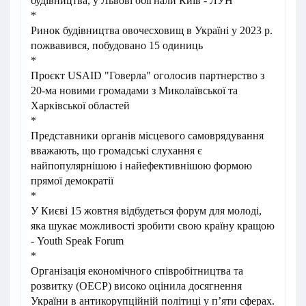
будівництва, у Львові обігнали Київ - ЛУН
*
Ринок будівництва овочесховищ в Україні у 2023 р.
пожвавився, побудовано 15 одиниць
*
Проєкт USAID "Говерла" оголосив партнерство з
20-ма новими громадами з Миколаївської та
Харківської областей
*
Представники органів місцевого самоврядування
вважають, що громадські слухання є
найпопулярнішою і найефективнішою формою
прямої демократії
*
У Києві 15 жовтня відбудеться форум для молоді,
яка шукає можливості зробити свою країну кращою
- Youth Speak Forum
*
Організація економічного співробітництва та
розвитку (ОЕСР) високо оцінила досягнення
України в антикорупційній політиці у п’яти сферах.