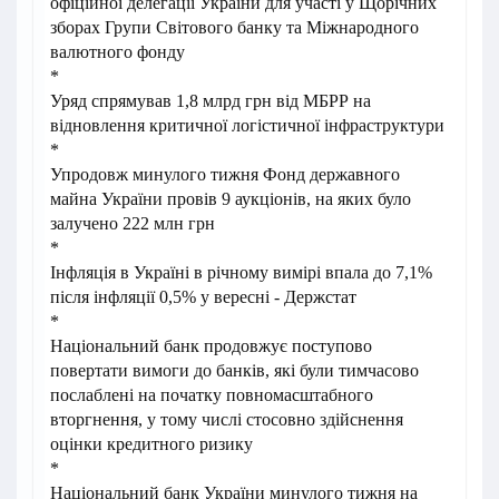
офіційної делегації України для участі у Щорічних
зборах Групи Світового банку та Міжнародного
валютного фонду
*
Уряд спрямував 1,8 млрд грн від МБРР на
відновлення критичної логістичної інфраструктури
*
Упродовж минулого тижня Фонд державного
майна України провів 9 аукціонів, на яких було
залучено 222 млн грн
*
Інфляція в Україні в річному вимірі впала до 7,1%
після інфляції 0,5% у вересні - Держстат
*
Національний банк продовжує поступово
повертати вимоги до банків, які були тимчасово
послаблені на початку повномасштабного
вторгнення, у тому числі стосовно здійснення
оцінки кредитного ризику
*
Національний банк України минулого тижня на