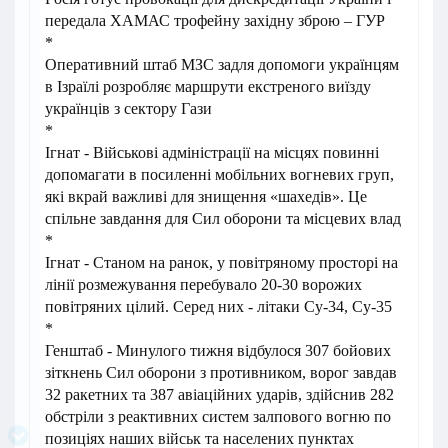
передала ХАМАС трофейну західну зброю – ГУР
*
Оперативний штаб МЗС задля допомоги українцям
в Ізраїлі розробляє маршрути екстреного виїзду
українців з сектору Гази
*
Ігнат - Військові адміністрації на місцях повинні
допомагати в посиленні мобільних вогневих груп,
які вкрай важливі для знищення «шахедів». Це
спільне завдання для Сил оборони та місцевих влад
*
Ігнат - Станом на ранок, у повітряному просторі на
лінії розмежування перебувало 20-30 ворожих
повітряних цілий. Серед них - літаки Су-34, Су-35
*
Генштаб - Минулого тижня відбулося 307 бойових
зіткнень Сил оборони з противником, ворог завдав
32 ракетних та 387 авіаційних ударів, здійснив 282
обстріли з реактивних систем залпового вогню по
позиціях наших військ та населених пунктах