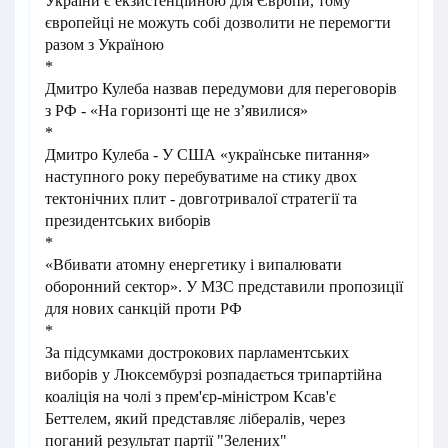
України є екзистенційною для Європи, тому
європейці не можуть собі дозволити не перемогти
разом з Україною
*
Дмитро Кулеба назвав передумови для переговорів
з РФ - «На горизонті ще не зʼявилися»
*
Дмитро Кулеба - У США «українське питання»
наступного року перебуватиме на стику двох
тектонічних плит - довготривалої стратегії та
президентських виборів
*
«Вбивати атомну енергетику і випалювати
оборонний сектор». У МЗС представили пропозиції
для нових санкцій проти РФ
*
За підсумками дострокових парламентських
виборів у Люксембурзі розпадається трипартійна
коаліція на чолі з прем'єр-міністром Ксав'є
Беттелем, який представляє лібералів, через
поганий результат партії "Зелених"