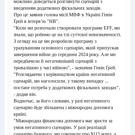
можливо доведеться розглянути сценарій з
введенням додаткових фіскальних заходів.
Про це заявив голова місії МВФ в Україні Гевін
Ґрей в інтерв’ю "НВ".
"Коли ми розпочали створювати програми EFF, ми
знали, що робимо це на тлі суттєвої невизначеності.
З огляду на це ми розробили програму з
урахуванням основного сценарію, який припускав
завершення війни до середини 2024 року. Але ми
передбачили й негативніший сценарій з
тривалішою у часі війною", - зазначив Гевін Ґрей.
"Розглядаючи з керівництвом країни негативний
сценарій, ми наголосили, у такому випадку ...
постане потреба у додаткових фіскальних заходах",
- додав він.
Водночас, за його словами, у разі негативного
сценарію буде збільшена і міжнародна допомога
країні.
"Міжнародна фінансова допомога має зрости за
умов негативного сценарію. У разі реалізації
сценарію базового, ми говорили про $115 млрд, а