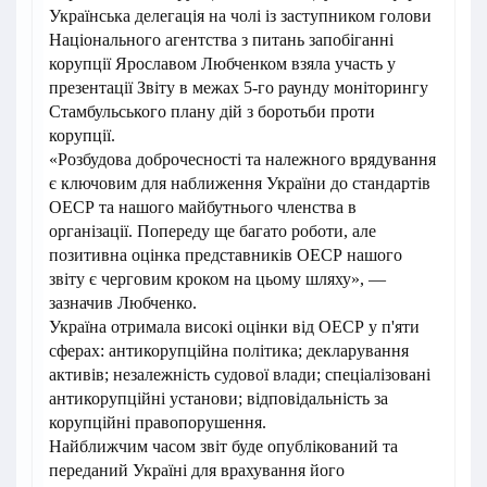
Українська делегація на чолі із заступником голови
Національного агентства з питань запобіганні
корупції Ярославом Любченком взяла участь у
презентації Звіту в межах 5-го раунду моніторингу
Стамбульського плану дій з боротьби проти
корупції.
«Розбудова доброчесності та належного врядування
є ключовим для наближення України до стандартів
ОЕСР та нашого майбутнього членства в
організації. Попереду ще багато роботи, але
позитивна оцінка представників ОЕСР нашого
звіту є черговим кроком на цьому шляху», —
зазначив Любченко.
Україна отримала високі оцінки від ОЕСР у п'яти
сферах: антикорупційна політика; декларування
активів; незалежність судової влади; спеціалізовані
антикорупційні установи; відповідальність за
корупційні правопорушення.
Найближчим часом звіт буде опублікований та
переданий Україні для врахування його