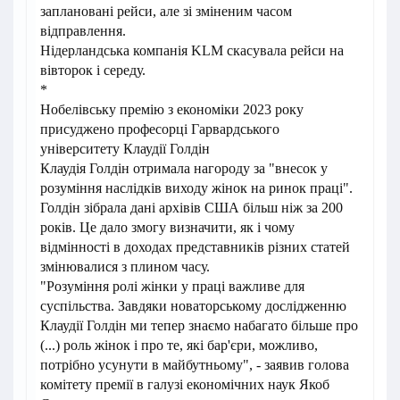
заплановані рейси, але зі зміненим часом
відправлення.
Нідерландська компанія KLM скасувала рейси на
вівторок і середу.
*
Нобелівську премію з економіки 2023 року
присуджено професорці Гарвардського
університету Клаудії Голдін
Клаудія Голдін отримала нагороду за "внесок у
розуміння наслідків виходу жінок на ринок праці".
Голдін зібрала дані архівів США більш ніж за 200
років. Це дало змогу визначити, як і чому
відмінності в доходах представників різних статей
змінювалися з плином часу.
"Розуміння ролі жінки у праці важливе для
суспільства. Завдяки новаторському дослідженню
Клаудії Голдін ми тепер знаємо набагато більше про
(...) роль жінок і про те, які бар'єри, можливо,
потрібно усунути в майбутньому", - заявив голова
комітету премії в галузі економічних наук Якоб