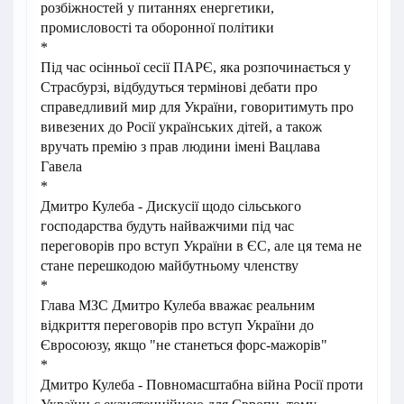
розбіжностей у питаннях енергетики,
промисловості та оборонної політики
*
Під час осінньої сесії ПАРЄ, яка розпочинається у
Страсбурзі, відбудуться термінові дебати про
справедливий мир для України, говоритимуть про
вивезених до Росії українських дітей, а також
вручать премію з прав людини імені Вацлава
Гавела
*
Дмитро Кулеба - Дискусії щодо сільського
господарства будуть найважчими під час
переговорів про вступ України в ЄС, але ця тема не
стане перешкодою майбутньому членству
*
Глава МЗС Дмитро Кулеба вважає реальним
відкриття переговорів про вступ України до
Євросоюзу, якщо "не станеться форс-мажорів"
*
Дмитро Кулеба - Повномасштабна війна Росії проти