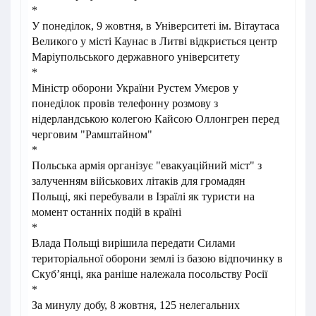
*
У понеділок, 9 жовтня, в Університеті ім. Вітаутаса
Великого у місті Каунас в Литві відкриється центр
Маріупольського державного університету
*
Міністр оборони України Рустем Умєров у
понеділок провів телефонну розмову з
нідерландською колегою Кайсою Оллонгрен перед
черговим "Рамштайном"
*
Польська армія організує "евакуаційний міст" з
залученням військових літаків для громадян
Польщі, які перебували в Ізраїлі як туристи на
момент останніх подій в країні
*
Влада Польщі вирішила передати Силами
територіальної оборони землі із базою відпочинку в
Скуб’янці, яка раніше належала посольству Росії
*
За минулу добу, 8 жовтня, 125 нелегальних