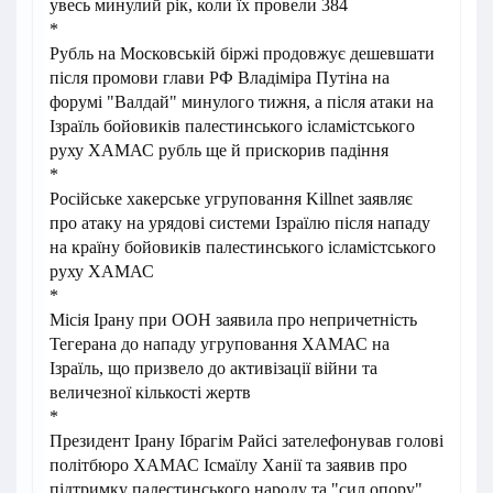
увесь минулий рік, коли їх провели 384
*
Рубль на Московській біржі продовжує дешевшати
після промови глави РФ Владіміра Путіна на
форумі "Валдай" минулого тижня, а після атаки на
Ізраїль бойовиків палестинського ісламістського
руху ХАМАС рубль ще й прискорив падіння
*
Російське хакерське угруповання Killnet заявляє
про атаку на урядові системи Ізраїлю після нападу
на країну бойовиків палестинського ісламістського
руху ХАМАС
*
Місія Ірану при ООН заявила про непричетність
Тегерана до нападу угруповання ХАМАС на
Ізраїль, що призвело до активізації війни та
величезної кількості жертв
*
Президент Ірану Ібрагім Райсі зателефонував голові
політбюро ХАМАС Ісмаїлу Ханії та заявив про
підтримку палестинського народу та "сил опору"