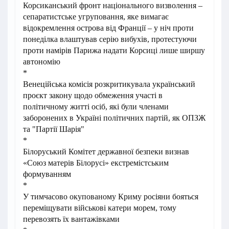
Корсиканський фронт національного визволення –
сепаратистське угруповання, яке вимагає
відокремлення острова від Франції – у ніч проти
понеділка влаштував серію вибухів, протестуючи
проти намірів Парижа надати Корсиці лише ширшу
автономію
*
Венеційська комісія розкритикувала український
проєкт закону щодо обмеження участі в
політичному житті осіб, які були членами
заборонених в Україні політичних партій, як ОПЗЖ
та "Партії Шарія"
*
Білоруський Комітет державної безпеки визнав
«Союз матерів Білорусі» екстремістським
формуванням
*
У тимчасово окупованому Криму росіяни бояться
переміщувати військові катери морем, тому
перевозять їх вантажівками