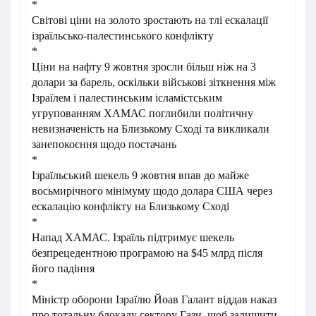
*
Світові ціни на золото зростають на тлі ескалації
ізраїльсько-палестинського конфлікту
*
Ціни на нафту 9 жовтня зросли більш ніж на 3
долари за барель, оскільки військові зіткнення між
Ізраїлем і палестинським ісламістським
угрупованням ХАМАС поглибили політичну
невизначеність на Близькому Сході та викликали
занепокоєння щодо постачань
*
Ізраїльський шекель 9 жовтня впав до майже
восьмирічного мінімуму щодо долара США через
ескалацію конфлікту на Близькому Сході
*
Напад ХАМАС. Ізраїль підтримує шекель
безпрецедентною програмою на $45 млрд після
його падіння
*
Міністр оборони Ізраїлю Йоав Галант віддав наказ
про тотальну блокаду сектору Гази, щоб залишити