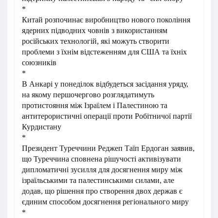
*
Китай розпочинає виробництво нового покоління
ядерних підводних човнів з використанням
російських технологій, які можуть створити
проблеми з їхнім відстеженням для США та їхніх
союзників
*
В Анкарі у понеділок відбудеться засідання уряду,
на якому першочергово розглядатимуть
протистояння між Ізраїлем і Палестиною та
антитерористичні операції проти Робітничої партії
Курдистану
*
Президент Туреччини Реджеп Таїп Ердоган заявив,
що Туреччина сповнена рішучості активізувати
дипломатичні зусилля для досягнення миру між
ізраїльськими та палестинськими силами, але
додав, що рішення про створення двох держав є
єдиним способом досягнення регіонального миру
*