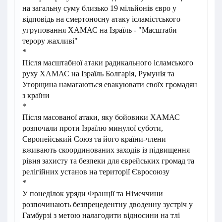
на загальну суму близько 19 мільйонів євро у
відповідь на смертоносну атаку ісламістського
угруповання ХАМАС на Ізраїль - "Масштаби
терору жахливі"
*
Після масштабної атаки радикального ісламського
руху ХАМАС на Ізраїль Болгарія, Румунія та
Угорщина намагаються евакуювати своїх громадян
з країни
*
Після масованої атаки, яку бойовики ХАМАС
розпочали проти Ізраїлю минулої суботи,
Європейський Союз та його країни-члени
вживають скоординованих заходів із підвищення
рівня захисту та безпеки для єврейських громад та
релігійних установ на території Євросоюзу
*
У понеділок уряди Франції та Німеччини
розпочинають безпрецедентну дводенну зустріч у
Гамбурзі з метою налагодити відносини на тлі