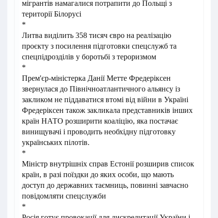
мігрантів намагалися потрапити до Польщі з
території Білорусі
*
Литва виділить 358 тисяч євро на реалізацію
проєкту з посилення підготовки спецслужб та
спецпідрозділів у боротьбі з тероризмом
*
Прем'єр-міністерка Данії Метте Фредеріксен
звернулася до Північноатлантичного альянсу із
закликом не піддаватися втомі від війни в Україні
Фредеріксен також закликала представників інших
країн НАТО розширити коаліцію, яка постачає
винищувачі і проводить необхідну підготовку
українських пілотів.
*
Міністр внутрішніх справ Естонії розширив список
країн, в разі поїздки до яких особи, що мають
доступ до державних таємниць, повинні завчасно
повідомляти спецслужби
*
Росія готує провокації для дискредитації України і