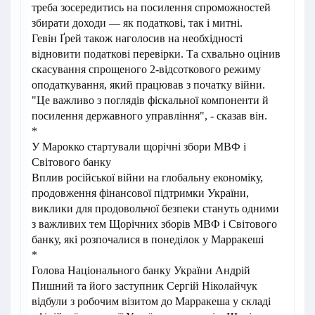
треба зосередитись на посилення спроможностей
збирати доходи — як податкові, так і митні.
Гевін Ґрей також наголосив на необхідності
відновити податкові перевірки. Та схвально оцінив
скасування спрощеного 2-відсоткового режиму
оподаткування, який працював з початку війни.
"Це важливо з поглядів фіскальної компоненти й
посилення державного управління", - сказав він.
*
У Марокко стартували щорічні збори МВФ і
Світового банку
Вплив російської війни на глобальну економіку,
продовження фінансової підтримки України,
виклики для продовольчої безпеки стануть одними
з важливих тем Щорічних зборів МВФ і Світового
банку, які розпочалися в понеділок у Марракеші
*
Голова Національного банку України Андрій
Пишний та його заступник Сергій Ніколайчук
відбули з робочим візитом до Марракеша у складі