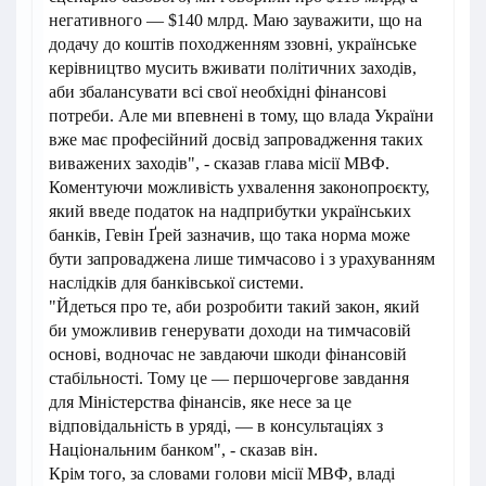
негативного — $140 млрд. Маю зауважити, що на
додачу до коштів походженням ззовні, українське
керівництво мусить вживати політичних заходів,
аби збалансувати всі свої необхідні фінансові
потреби. Але ми впевнені в тому, що влада України
вже має професійний досвід запровадження таких
виважених заходів", - сказав глава місії МВФ.
Коментуючи можливість ухвалення законопроєкту,
який введе податок на надприбутки українських
банків, Гевін Ґрей зазначив, що така норма може
бути запроваджена лише тимчасово і з урахуванням
наслідків для банківської системи.
"Йдеться про те, аби розробити такий закон, який
би уможливив генерувати доходи на тимчасовій
основі, водночас не завдаючи шкоди фінансовій
стабільності. Тому це — першочергове завдання
для Міністерства фінансів, яке несе за це
відповідальність в уряді, — в консультаціях з
Національним банком", - сказав він.
Крім того, за словами голови місії МВФ, владі