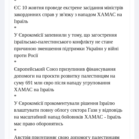
*
ЄС 10 жовтня проведе екстрене засідання міністрів
закордонних справ у зв'язку з нападом ХАМАС на
Ізраїль
*
У Єврокомісії запевнили у тому, що загострення
ізраїльсько-палестинського конфлікту не стане
причиною зменшення підтримки України у війні
проти Росії
*
Європейський Союз призупинив фінансування
допомоги на проєкти розвитку палестинцям на
суму 691 млн євро після нападу угруповання
ХАМАС на Ізраїль
*
У Єврокомісії прокоментували рішення Ізраїлю
влаштувати повну облогу сектора Гази у відповідь
на масштабний напад бойовиків ХАМАС - Ізраїль
має право оборонятись
*
Австрія призупиняє свою допомогу палестинцям