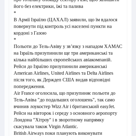
його без електрики, їжі та палива
*
В Армії Ізраїлю (ЦАХАЛ) заявили, що їм вдалося
повернути під контроль усі населені пункти на
кордоні з Газою
*
Польоти до Тель-Авіву у зв’язку з нападом ХАМАС
на Ізраїль призупинили ще три американські та
кілька найбільших європейських авіакомпаній.
Рейси до Ізраїлю призупинили американські
American Airlines, United Airlines та Delta Airlines
після того, як Держдеп США видав відповідні
попередження.
Air France оголосила, що призупиняє польоти до
Тель-Авіва "до подальших оголошень", так само
вчинив лоукостер Wizz Air і британський easyJet.
Рейси на вівторок і середу з основного аеропорту
Лондона "Хітроу" і в зворотному напрямку
скасувала також Virgin Atlantic.
British Airways поки планують виконувати