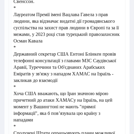
Свенссон.
*
Лауреатом Премії імені Вацлава Гавела з прав
людини, яка відзначає видатні дії громадянського
суспільства на захист прав людини в Європі та за її
межами, у 2023 році став турецький правозахисник
Осман Кавала
*
Державний секретар США Ентоні Блінкен провів
телефонні консультації з главами МЗС Саудівської
Аравії, Туреччини та Об'єднаних Арабських
Еміратів у зв'язку з нападом ХАМАС на Ізраїль -
закликав до взаємодії
*
Хоча США вважають, що Іран значною мірою
причетний до атаки ХАМАСу на Ізраїль, на цей
момент у Вашингтоні не мають "прямої
інформації", яка б пов’язувала цю країну з
нападами
*
Сполучені Штати опрацьовують плани можливої