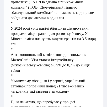
приватизації АТ “Об'єднана гірничо-хімічна
компанія” і ТОВ "Демурінський гірничо-
збагачувальний комбінат" та вважають за доцільне
об’єднати два активи в один лот
*
У 2024 році уряд вдвічі збільшить фінансування
програми мікрогрантів для розвитку бізнесу. У
Мінекономіки планують видати грантів на 3,5 млрд
грн
*
Антимонопольний комітет погодив зниження
MasterCard і Visa ставки інтерчейнджу
(міжбанківську комісію) з 0,9% до 0,7% до кінця
війни
*
У минулому місяці, як і у серпні, український
автопарк поповнили понад 21 тис вживаних
легковиків, які завезли з-за кордону
*
Ціни на житло, що перебуває у процесі