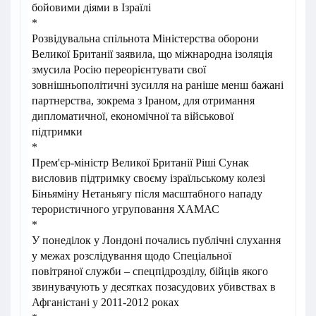
бойовими діями в Ізраїлі
*
Розвідувальна спільнота Міністерства оборони
Великої Британії заявила, що міжнародна ізоляція
змусила Росію переорієнтувати свої
зовнішньополітичні зусилля на раніше менш бажані
партнерства, зокрема з Іраном, для отримання
дипломатичної, економічної та військової
підтримки
*
Прем'єр-міністр Великої Британії Ріші Сунак
висловив підтримку своєму ізраїльському колезі
Біньяміну Нетаньягу після масштабного нападу
терористичного угруповання ХАМАС
*
У понеділок у Лондоні почались публічні слухання
у межах розслідування щодо Спеціальної
повітряної служби – спецпідрозділу, бійців якого
звинувачують у десятках позасудових убивствах в
Афганістані у 2011-2012 роках