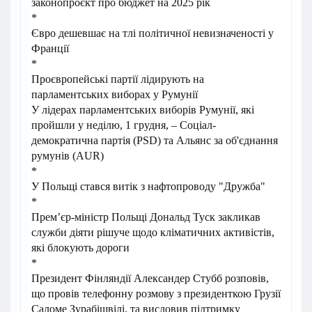
законопроєкт про бюджет на 2025 рік
*
Євро дешевшає на тлі політичної невизначеності у
Франції
*
Проєвропейські партії лідирують на
парламентських виборах у Румунії
У лідерах парламентських виборів Румунії, які
пройшли у неділю, 1 грудня, – Соціал-
демократична партія (PSD) та Альянс за об'єднання
румунів (AUR)
*
У Польщі стався витік з нафтопроводу "Дружба"
*
Прем’єр-міністр Польщі Дональд Туск закликав
служби діяти рішуче щодо кліматичних активістів,
які блокують дороги
*
Президент Фінляндії Александер Стубб розповів,
що провів телефонну розмову з президенткою Грузії
Саломе Зурабішвілі, та висловив підтримку