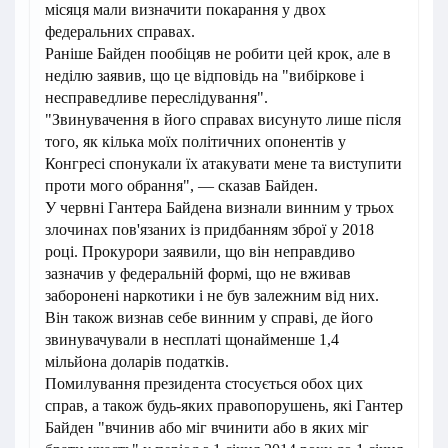
місяця мали визначити покарання у двох
федеральних справах.
Раніше Байден пообіцяв не робити цей крок, але в
неділю заявив, що це відповідь на "вибіркове і
несправедливе переслідування".
"Звинувачення в його справах висунуто лише після
того, як кілька моїх політичних опонентів у
Конгресі спонукали їх атакувати мене та виступити
проти мого обрання", — сказав Байден.
У червні Гантера Байдена визнали винним у трьох
злочинах пов'язаних із придбанням зброї у 2018
році. Прокурори заявили, що він неправдиво
зазначив у федеральній формі, що не вживав
заборонені наркотики і не був залежним від них.
Він також визнав себе винним у справі, де його
звинувачували в несплаті щонайменше 1,4
мільйона доларів податків.
Помилування президента стосується обох цих
справ, а також будь-яких правопорушень, які Гантер
Байден "вчинив або міг вчинити або в яких міг