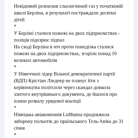
Невідомий розпилив сльозогінний газ у початковій
школі Берліна, в результаті постраждали десятки
дітей
*
У Берліні сталися пожежі на двох підприємствах -
поліція підозрює підпал
На сході Берліна в ніч проти понеділка сталися
пожежі на двох підприємствах, згоріли понад 10
великих автомобілів
*
У Німеччині лідер Вільної демократичної партії
(ВДП) Крістіан Лінднер не планує йти з
керівництва політсили через скандал довкола
злитого внутрішнього документа, де йшлося про
плани розвалу урядової коаліції
*
Німецька авіакомпанія Lufthansa продовжила
заборону польотів до ізраїльського Тель-Авіва до 31
січня
*