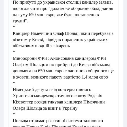
По прибутті до української столиці канцлер заявив,
що оголосить про "додаткове оборонне обладнання
на суму 650 млн євро, яке буде поставлено в
грудні".
*
Канцлер Німеччини Олаф Шольц, який перебуває з
візитом у Києві, відвідав поранених українських
військових в одній з лікарень
*
Міноборони ФРН: Анонсована канцлером ФРН
Олафом Шольцом по прибутті до Києва військова
допомога на 650 млн євро є частиною обіцяного ще
в жовтні великого пакету вартістю 1,4 млрд євро
*
Німецький депутат від консервативного
Християнсько-демократичного союзу Родеріх
Кізеветтер розкритикував канцлера Німеччини
Олафа Шольца за візит в Україну
*
Польща отримає реактивні системи залпового
вогню Homar-K від Південної Кореї в рамках