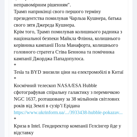
неправомірним рішенням".
Трамп наприкінці свого першого терміну
президентства помилував Чарльза Кушнера, батька
свого зятя Джереда Кушнера.
Крім того, Трамп помилував колишнього радника з
національної безпеки Майкла Флінна, колишнього
керівника кампанії Пола Манафорта, колишнього
головного стратега Стіва Беннона та помічника
кампанії Джорджа Пападопулоса.
*
Tesla та BYD знизили ціни на електромобілі в Китаї
*
Космічний телескоп NASA/ESA Hubble
сфотографував спіральну галактику з перемичкою
NGC 1637, розташовану за 38 мільйонів світлових
років від Землі в сузір’ї Ерідана
https://www.ukrinform.ua/.../3933438-hubble-pokazav...
*
Криза в Intel. Гендиректор компанії Гелсінгер йде у
відставку