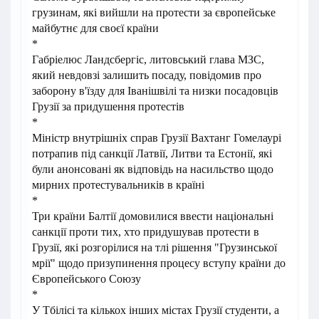
грузинам, які вийшли на протести за європейське
майбутнє для своєї країни
*
Габріелюс Ландсбергіс, литовський глава МЗС,
який невдовзі залишить посаду, повідомив про
заборону в'їзду для Іванішвілі та низки посадовців
Грузії за придушення протестів
*
Міністр внутрішніх справ Грузії Вахтанг Гомелаурі
потрапив під санкції Латвії, Литви та Естонії, які
були анонсовані як відповідь на насильство щодо
мирних протестувальників в країні
*
Три країни Балтії домовилися ввести національні
санкції проти тих, хто придушував протести в
Грузії, які розгорілися на тлі рішення "Грузинської
мрії" щодо призупинення процесу вступу країни до
Європейського Союзу
*
У Тбілісі та кількох інших містах Грузії студенти, а