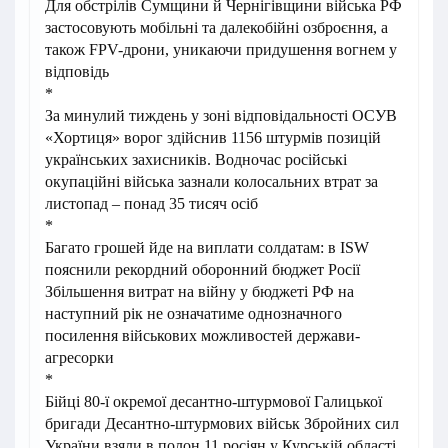
Для обстрілів Сумщини й Чернігівщини війська РФ
застосовують мобільні та далекобійні озброєння, а
також FPV-дрони, уникаючи придушення вогнем у
відповідь
*
За минулий тиждень у зоні відповідальності ОСУВ
«Хортиця» ворог здійснив 1156 штурмів позицій
українських захисників. Водночас російські
окупаційні війська зазнали колосальних втрат за
листопад – понад 35 тисяч осіб
*
Багато грошей йде на виплати солдатам: в ISW
пояснили рекордний оборонний бюджет Росії
Збільшення витрат на війну у бюджеті РФ на
наступний рік не означатиме однозначного
посилення військових можливостей держави-
агресорки
*
Бійці 80-ї окремої десантно-штурмової Галицької
бригади Десантно-штурмових військ Збройних сил
України взяли в полон 11 росіян у Курській області