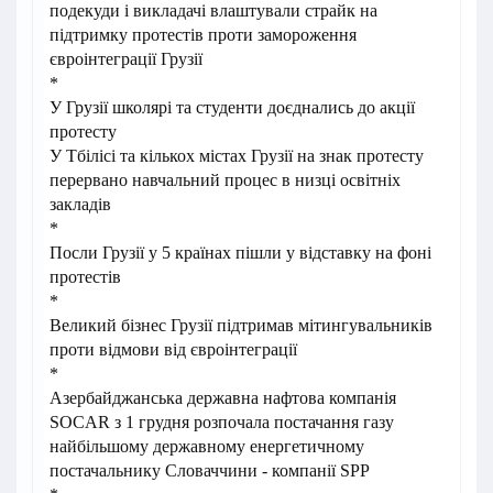
подекуди і викладачі влаштували страйк на
підтримку протестів проти замороження
євроінтеграції Грузії
*
У Грузії школярі та студенти доєднались до акції
протесту
У Тбілісі та кількох містах Грузії на знак протесту
перервано навчальний процес в низці освітніх
закладів
*
Посли Грузії у 5 країнах пішли у відставку на фоні
протестів
*
Великий бізнес Грузії підтримав мітингувальників
проти відмови від євроінтеграції
*
Азербайджанська державна нафтова компанія
SOCAR з 1 грудня розпочала постачання газу
найбільшому державному енергетичному
постачальнику Словаччини - компанії SPP