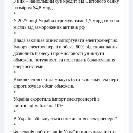
З них – найбільшим був кредит від Світового банку
розміром $4,8 млрд
*
У 2025 році Україна отримуватиме 1,5 млрд євро на
місяць від заморожених активів рф
*
Влада закликає бізнес імпортувати електроенергію.
Імпорт електроенергії в обсязі 60% від споживання
дозволить бізнесу і промисловості уникнути
обмежень потужності та полегшить балансування
енергосистеми
*
Відключення світла можуть бути всю зиму: експерт
спрогнозував обсяг обмежень
*
Україна скоротила імпорт електроенергії в
листопаді майже на 10%
*
В Україні збільшується споживання електроенергії
*
Федерація роботодавців України виступила проти