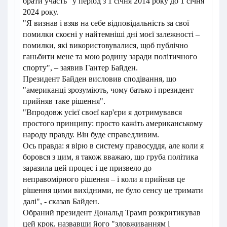
брати участь" у період з 1 січня 2014 року до 1 січня
2024 року.
"Я визнав і взяв на себе відповідальність за свої
помилки скоєні у найтемніші дні моєї залежності –
помилки, які використовувалися, щоб публічно
ганьбити мене та мою родину заради політичного
спорту", – заявив Гантер Байден.
Президент Байден висловив сподівання, що
"американці зрозуміють, чому батько і президент
прийняв таке рішення".
"Впродовж усієї своєї кар'єри я дотримувався
простого принципу: просто кажіть американському
народу правду. Він буде справедливим.
Ось правда: я вірю в систему правосуддя, але коли я
боровся з цим, я також вважаю, що груба політика
заразила цей процес і це призвело до
неправомірного рішення – і коли я прийняв це
рішення цими вихідними, не було сенсу це тримати
далі", - сказав Байден.
Обраний президент Дональд Трамп розкритикував
цей крок, назвавши його "зловживанням і