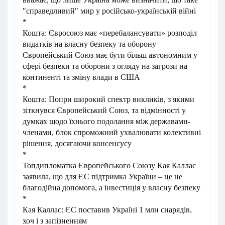
"справедливий" мир у російсько-українській війні
*
Кошта: Євросоюз має «перебалансувати» розподіл
видатків на власну безпеку та оборону
Європейський Союз має бути більш автономним у
сфері безпеки та оборони з огляду на загрози на
континенті та зміну влади в США
*
Кошта: Попри широкий спектр викликів, з якими
зіткнувся Європейський Союз, та відмінності у
думках щодо їхнього подолання між державами-
членами, блок спроможний ухвалювати колективні
рішення, досягаючи консенсусу
*
Топдипломатка Європейського Союзу Кая Каллас
заявила, що для ЄС підтримка України – це не
благодійна допомога, а інвестиція у власну безпеку
*
Кая Каллас: ЄС поставив Україні 1 млн снарядів,
хоч і з запізненням