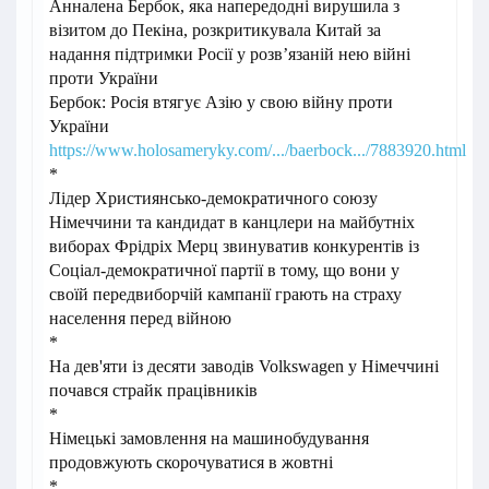
Анналена Бербок, яка напередодні вирушила з
візитом до Пекіна, розкритикувала Китай за
надання підтримки Росії у розв’язаній нею війні
проти України
Бербок: Росія втягує Азію у свою війну проти
України
https://www.holosameryky.com/.../baerbock.../7883920.html
*
Лідер Християнсько-демократичного союзу
Німеччини та кандидат в канцлери на майбутніх
виборах Фрідріх Мерц звинуватив конкурентів із
Соціал-демократичної партії в тому, що вони у
своїй передвиборчій кампанії грають на страху
населення перед війною
*
На дев'яти із десяти заводів Volkswagen у Німеччині
почався страйк працівників
*
Німецькі замовлення на машинобудування
продовжують скорочуватися в жовтні
*