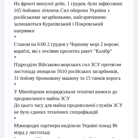
На фронті минулої доби, 1 грудня, були зафіксовані
165 бойових зіткнень Сил оборони України з
російськими загарбниками, найгарячішими
залишаються Курахівський і Покровський
напрямки
*
Станом на 6:00 2 грудня у Чорному морі 2 ворожі
кораблі, які є носіями крилатих ракет "Калібр"
*
Підрозділи Військово-морських сил ЗСУ протягом
листопада знищили 5610 російських загарбників,
31 бойову броньовану машину та 15 танків ворога
*
У Міноборони впорядкували технічні вимоги до
продовольчого майна ЗСУ
До цього часу для майна продовольчої служби ЗСУ
не було єдиних технічних специфікацій
*
Міжнародні партнери виділили Україні понад $6
млрд у листопаді