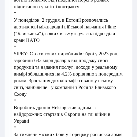
підписаного у квітні контракту
*
У понеділок, 2 грудня, в Естонії розпочались
двотижневі міжнародні військові навчання Pikne
("Блискавка"), в яких візьмуть участь підрозділи
країн НАТО
*
SIPRY: Сто світових виробників зброї у 2023 році
заробили 632 млрд доларів від продажу своєї
продукції та надання послуг; доходи у реальному
вимірі збільшилися на 4,2% порівняно з попереднім
роком. Зростання доходів зафіксовано у всьому
світі, найбільше - у компаній з Росії та Близького
Сходу
*
Виробник дронів Helsing став одним із
найдорожчих стартапів Європи на тлі війни в
Україні
*
За тиждень міських боїв у Торецьку російська армія