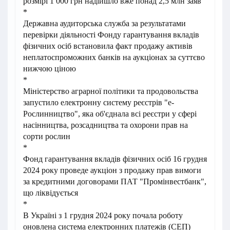
розмірі 1 000 грн надійшло вже понад 2,5 млн заяв
*
Державна аудиторська служба за результатами
перевірки діяльності Фонду гарантування вкладів
фізичних осіб встановила факт продажу активів
неплатоспроможних банків на аукціонах за суттєво
нижчою ціною
*
Міністерство аграрної політики та продовольства
запустило електронну систему реєстрів "е-
Рослинництво", яка об'єднала всі реєстри у сфері
насінництва, розсадництва та охорони прав на
сорти рослин
*
Фонд гарантування вкладів фізичних осіб 16 грудня
2024 року проведе аукціон з продажу прав вимоги
за кредитними договорами ПАТ "Промінвестбанк",
що ліквідується
*
В Україні з 1 грудня 2024 року почала роботу
оновлена система електронних платежів (СЕП)