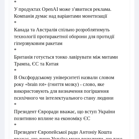
*
У продуктах OpenAI може зʼявитися реклама.
Компанія думає над варіантами монетизації
*
Канада та Австралія спільно розроблятимуть
технології протиракетної оборони для протидії
гіперзвуковим ракетам
*
Британія готується тонко лавірувати між митами
Трампа, ЄС та Китая
*
В Оксфордському університеті назвали словом
року «brain rot» (гниття мозку) - слово, яке
використовують для визначення погіршення
психічного чи інтелектуального стану людини
*
Президент Євроради вважає, що вступ України
позитивно вплине на економіку ЄС
*
Президент Європейської ради Антоніу Кошта
вважає, що лише Україна може визначити, що таке