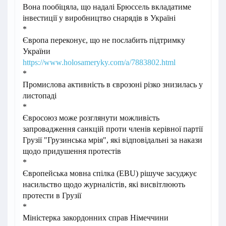
Вона пообіцяла, що надалі Брюссель вкладатиме
інвестиції у виробництво снарядів в Україні
*
Європа переконує, що не послабить підтримку
України
https://www.holosameryky.com/a/7883802.html
*
Промислова активність в єврозоні різко знизилась у
листопаді
*
Євросоюз може розглянути можливість
запровадження санкцій проти членів керівної партії
Грузії "Грузинська мрія", які відповідальні за накази
щодо придушення протестів
*
Європейська мовна спілка (EBU) рішуче засуджує
насильство щодо журналістів, які висвітлюють
протести в Грузії
*
Міністерка закордонних справ Німеччини