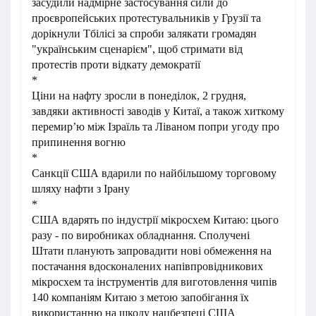
засудили надмірне застосування сили до
проєвропейських протестувальників у Грузії та
дорікнули Тбілісі за спроби залякати громадян
"українським сценарієм", щоб стримати від
протестів проти відкату демократії
*
Ціни на нафту зросли в понеділок, 2 грудня,
завдяки активності заводів у Китаї, а також хиткому
перемирʼю між Ізраїль та Ліваном попри угоду про
припинення вогню
*
Санкції США вдарили по найбільшому торговому
шляху нафти з Ірану
*
США вдарять по індустрії мікросхем Китаю: цього
разу - по виробниках обладнання. Сполучені
Штати планують запровадити нові обмеження на
постачання вдосконалених напівпровідникових
мікросхем та інструментів для виготовлення чипів
140 компаніям Китаю з метою запобігання їх
використанню на шкоду нацбезпеці США