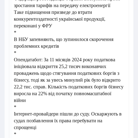
зростання тарифів на передачу електроенергії
Таке підвищення призведе до втрати
конкурентоздатності української продукції,
переконані у ФРУ
*
В НБУ запевняють, що зупинилося скорочення
проблемних кредитів
*
Опендатабот: За 11 місяців 2024 року податкова
ініціювала відкриття 25,2 тисяч виконавчих
проваджень щодо стягування податкових боргів з
бізнесу, тоді як за увесь минулий рік було відкрито
22,2 тис. справ. Кількість податкових боргів бізнесу
виросла на 22% від початку повномасштабної
війни
*
Інтернет-провайдери пішли до суду. Оскаржують в
судах позбавлення їх права перебувати на
спрощенці
*