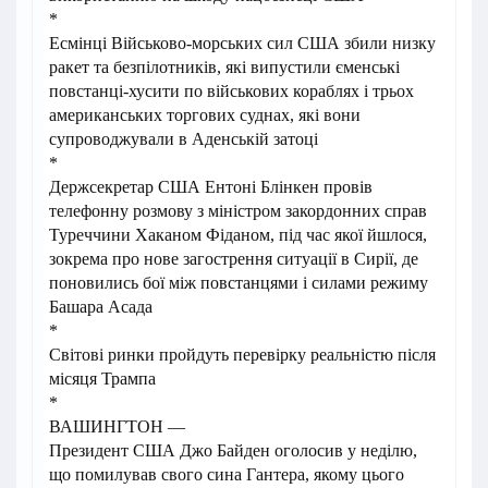
*
Есмінці Військово-морських сил США збили низку
ракет та безпілотників, які випустили єменські
повстанці-хусити по військових кораблях і трьох
американських торгових суднах, які вони
супроводжували в Аденській затоці
*
Держсекретар США Ентоні Блінкен провів
телефонну розмову з міністром закордонних справ
Туреччини Хаканом Фіданом, під час якої йшлося,
зокрема про нове загострення ситуації в Сирії, де
поновились бої між повстанцями і силами режиму
Башара Асада
*
Світові ринки пройдуть перевірку реальністю після
місяця Трампа
*
ВАШИНГТОН —
Президент США Джо Байден оголосив у неділю,
що помилував свого сина Гантера, якому цього