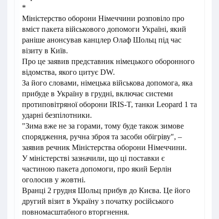
*
Міністерство оборони Німеччини розповіло про
вміст пакета військового допомоги Україні, який
раніше анонсував канцлер Олаф Шольц під час
візиту в Київ.
Про це заявив представник німецького оборонного
відомства, якого цитує DW.
За його словами, німецька військова допомога, яка
прибуде в Україну в грудні, включає системи
протиповітряної оборони IRIS-T, танки Leopard 1 та
ударні безпілотники.
"Зима вже не за горами, тому буде також зимове
спорядження, ручна зброя та засоби обігріву", –
заявив речник Міністерства оборони Німеччини.
У міністерстві зазначили, що ці поставки є
частиною пакета допомоги, про який Берлін
оголосив у жовтні.
Вранці 2 грудня Шольц прибув до Києва. Це його
другий візит в Україну з початку російського
повномасштабного вторгнення.