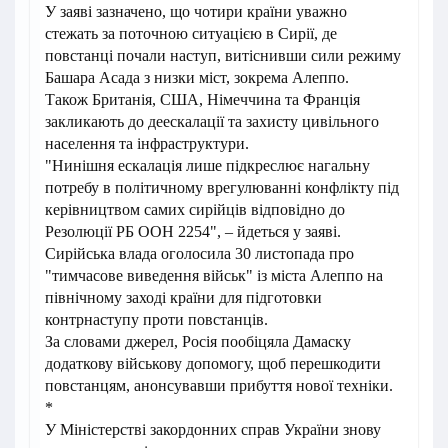
У заяві зазначено, що чотири країни уважно
стежать за поточною ситуацією в Сирії, де
повстанці почали наступ, витіснивши сили режиму
Башара Асада з низки міст, зокрема Алеппо.
Також Британія, США, Німеччина та Франція
закликають до деескалації та захисту цивільного
населення та інфраструктури.
"Нинішня ескалація лише підкреслює нагальну
потребу в політичному врегулюванні конфлікту під
керівництвом самих сирійців відповідно до
Резолюції РБ ООН 2254", – йдеться у заяві.
Сирійська влада оголосила 30 листопада про
"тимчасове виведення військ" із міста Алеппо на
північному заході країни для підготовки
контрнаступу проти повстанців.
За словами джерел, Росія пообіцяла Дамаску
додаткову військову допомогу, щоб перешкодити
повстанцям, анонсувавши прибуття нової техніки.
*
У Міністерстві закордонних справ України знову