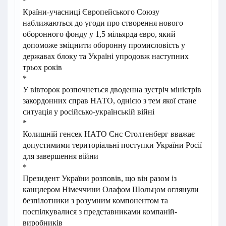
*
Країни-учасниці Європейського Союзу
наближаються до угоди про створення нового
оборонного фонду у 1,5 мільярда євро, який
допоможе зміцнити оборонну промисловість у
державах блоку та Україні упродовж наступних
трьох років
*
У вівторок розпочнеться дводенна зустріч міністрів
закордонних справ НАТО, однією з тем якої стане
ситуація у російсько-українській війні
*
Колишній генсек НАТО Єнс Столтенберг вважає
допустимими територіальні поступки України Росії
для завершення війни
*
Президент України розповів, що він разом із
канцлером Німеччини Олафом Шольцом оглянули
безпілотники з розумним компонентом та
поспілкувалися з представниками компаній-
виробників