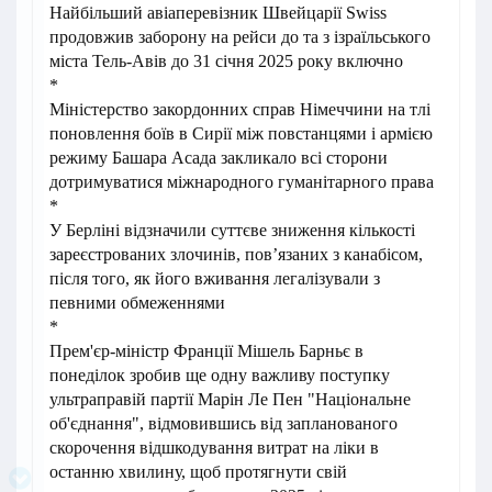
Найбільший авіаперевізник Швейцарії Swiss
продовжив заборону на рейси до та з ізраїльського
міста Тель-Авів до 31 січня 2025 року включно
*
Міністерство закордонних справ Німеччини на тлі
поновлення боїв в Сирії між повстанцями і армією
режиму Башара Асада закликало всі сторони
дотримуватися міжнародного гуманітарного права
*
У Берліні відзначили суттєве зниження кількості
зареєстрованих злочинів, пов’язаних з канабісом,
після того, як його вживання легалізували з
певними обмеженнями
*
Прем'єр-міністр Франції Мішель Барньє в
понеділок зробив ще одну важливу поступку
ультраправій партії Марін Ле Пен "Національне
об'єднання", відмовившись від запланованого
скорочення відшкодування витрат на ліки в
останню хвилину, щоб протягнути свій