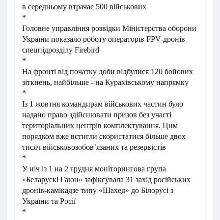
в середньому втрачає 500 військових
*
Головне управління розвідки Міністерства оборони
України показало роботу операторів FPV-дронів
спецпідрозділу Firebird
*
На фронті від початку доби відбулися 120 бойових
зіткнень, найбільше - на Курахівському напрямку
*
Із 1 жовтня командирам військових частин було
надано право здійснювати призов без участі
територіальних центрів комплектування. Цим
порядком вже встигли скористатися більше двох
тисяч військовозобов’язаних та резервістів
*
У ніч із 1 на 2 грудня моніторингова група
«Беларускі Гаюн» зафіксувала 31 захід російських
дронів-камікадзе типу «Шахед» до Білорусі з
України та Росії
*