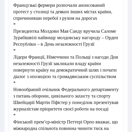
Французькі фермери розпочали анонсований
протест у столиці та деяких інших містах країни,
спричинивши перебої з рухом на дорогах
*
Президентка Молдови Мая Санду вручила Саломе
Зурабішвілі найвищу молдовську нагороду – Орден
Республіки – в День незалежності Грузії
*
Лідери Франції, Німеччини та Польщі з нагоди Дня
незалежності Грузії закликали владу країни
повернути країну на демократичний шлях і почати
діалог з опозицією та громадянським суспільством
*
Новообраний очільник Федерального департаменту
з питань оборони, цивільного захисту та спорту
Швейцарії Мартін Пфістер у понеділок презентував
журналістам пріоритети своєї роботи на посаді
*
Фінський премʼєр-міністр Петтері Орпо вважає, що
міжнародна спільнота повинна чинити тиск на