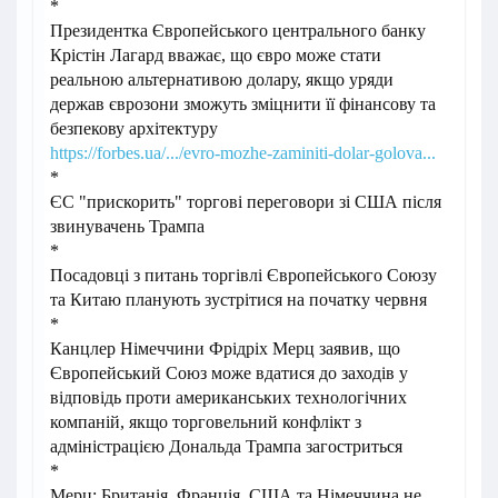
*
Президентка Європейського центрального банку
Крістін Лагард вважає, що євро може стати
реальною альтернативою долару, якщо уряди
держав єврозони зможуть зміцнити її фінансову та
безпекову архітектуру
https://forbes.ua/.../evro-mozhe-zaminiti-dolar-golova...
*
ЄС "прискорить" торгові переговори зі США після
звинувачень Трампа
*
Посадовці з питань торгівлі Європейського Союзу
та Китаю планують зустрітися на початку червня
*
Канцлер Німеччини Фрідріх Мерц заявив, що
Європейський Союз може вдатися до заходів у
відповідь проти американських технологічних
компаній, якщо торговельний конфлікт з
адміністрацією Дональда Трампа загостриться
*
Мерц: Британія, Франція, США та Німеччина не