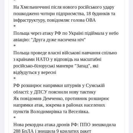
*
На Хмельниччині після нового російського удару
пошкоджено чотири підприємства, 18 будинків та
інфраструктуру, повідомляє голова ОВА
*
Польща через атаку РФ по Україні підіймала у небо
авіацію: "Друга дуже насичена ніч"
*
Польща проведе власні військові навчання спільно
з країнами НАТО у відповідь на масштабні
російсько-білоруські маневри "Запад", які
відбудуться у вересні
*
РФ розширює напрямки штурмів у Сумській
області: у ДПСУ пояснили нову тактику
Як повідомив Демченко, противник розширює
напрямки атак, зокрема в районах населених
пунктів Володимирівка та Веселівка.
*
Нова рекордна атака дронів РФ: ППО знешкодила
288 БпЛА і знищила 9 крилатих ракет