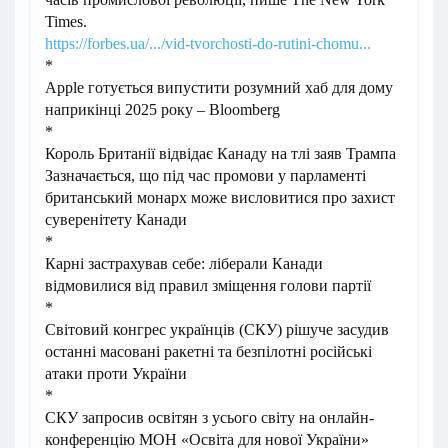
Times.
https://forbes.ua/.../vid-tvorchosti-do-rutini-chomu...
*
Apple готується випустити розумний хаб для дому
наприкінці 2025 року – Bloomberg
*
Король Британії відвідає Канаду на тлі заяв Трампа
Зазначається, що під час промови у парламенті
британський монарх може висловитися про захист
суверенітету Канади
*
Карні застрахував себе: ліберали Канади
відмовилися від правил зміщення голови партії
*
Світовий конгрес українців (СКУ) рішуче засудив
останні масовані ракетні та безпілотні російські
атаки проти України
*
СКУ запросив освітян з усього світу на онлайн-
конференцію МОН «Освіта для нової України»