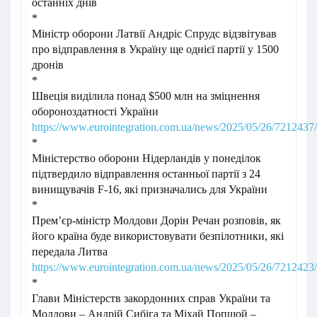
останніх днів
*
Міністр оборони Латвії Андріс Спрудс відзвітував
про відправлення в Україну ще однієї партії у 1500
дронів
*
Швеція виділила понад $500 млн на зміцнення
обороноздатності України
https://www.eurointegration.com.ua/news/2025/05/26/7212437/
*
Міністерство оборони Нідерландів у понеділок
підтвердило відправлення останньої партії з 24
винищувачів F-16, які призначались для України
*
Прем’єр-міністр Молдови Дорін Речан розповів, як
його країна буде використовувати безпілотники, які
передала Литва
https://www.eurointegration.com.ua/news/2025/05/26/7212423/
*
Глави Міністерств закордонних справ України та
Молдови – Андрій Сибіга та Міхай Попшой –