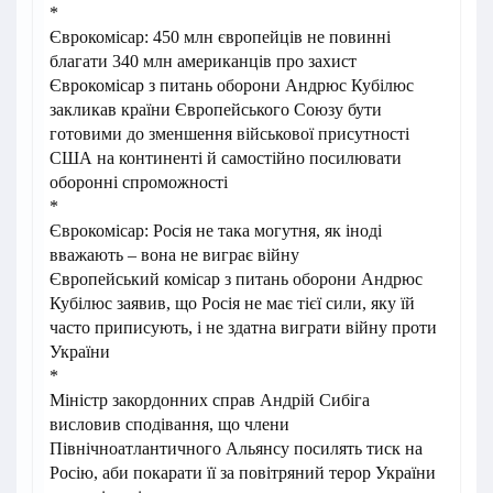
*
Єврокомісар: 450 млн європейців не повинні
благати 340 млн американців про захист
Єврокомісар з питань оборони Андрюс Кубілюс
закликав країни Європейського Союзу бути
готовими до зменшення військової присутності
США на континенті й самостійно посилювати
оборонні спроможності
*
Єврокомісар: Росія не така могутня, як іноді
вважають – вона не виграє війну
Європейський комісар з питань оборони Андрюс
Кубілюс заявив, що Росія не має тієї сили, яку їй
часто приписують, і не здатна виграти війну проти
України
*
Міністр закордонних справ Андрій Сибіга
висловив сподівання, що члени
Північноатлантичного Альянсу посилять тиск на
Росію, аби покарати її за повітряний терор України