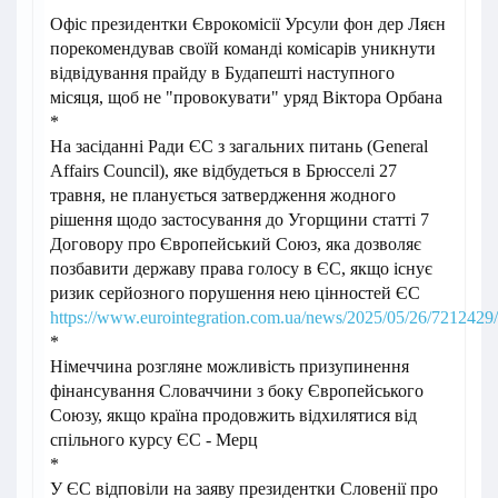
Офіс президентки Єврокомісії Урсули фон дер Ляєн
порекомендував своїй команді комісарів уникнути
відвідування прайду в Будапешті наступного
місяця, щоб не "провокувати" уряд Віктора Орбана
*
На засіданні Ради ЄС з загальних питань (General
Affairs Council), яке відбудеться в Брюсселі 27
травня, не планується затвердження жодного
рішення щодо застосування до Угорщини статті 7
Договору про Європейський Союз, яка дозволяє
позбавити державу права голосу в ЄС, якщо існує
ризик серйозного порушення нею цінностей ЄС
https://www.eurointegration.com.ua/news/2025/05/26/7212429/
*
Німеччина розгляне можливість призупинення
фінансування Словаччини з боку Європейського
Союзу, якщо країна продовжить відхилятися від
спільного курсу ЄС - Мерц
*
У ЄС відповіли на заяву президентки Словенії про