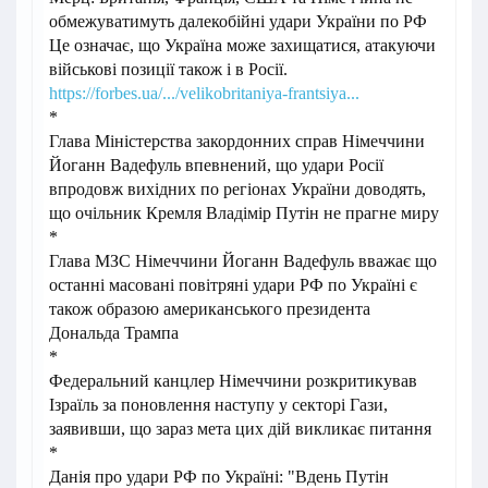
обмежуватимуть далекобійні удари України по РФ
Це означає, що Україна може захищатися, атакуючи
військові позиції також і в Росії.
https://forbes.ua/.../velikobritaniya-frantsiya...
*
Глава Міністерства закордонних справ Німеччини
Йоганн Вадефуль впевнений, що удари Росії
впродовж вихідних по регіонах України доводять,
що очільник Кремля Владімір Путін не прагне миру
*
Глава МЗС Німеччини Йоганн Вадефуль вважає що
останні масовані повітряні удари РФ по Україні є
також образою американського президента
Дональда Трампа
*
Федеральний канцлер Німеччини розкритикував
Ізраїль за поновлення наступу у секторі Гази,
заявивши, що зараз мета цих дій викликає питання
*
Данія про удари РФ по Україні: "Вдень Путін