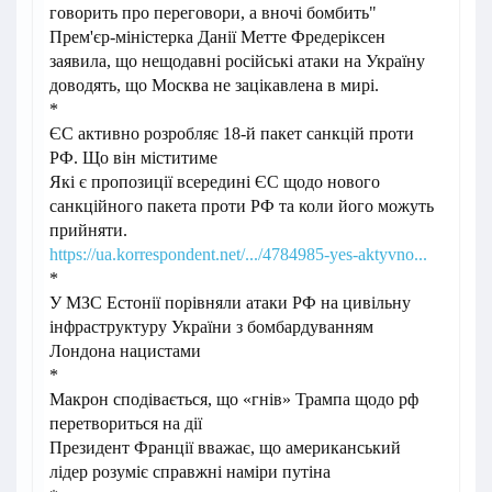
говорить про переговори, а вночі бомбить"
Прем'єр-міністерка Данії Метте Фредеріксен
заявила, що нещодавні російські атаки на Україну
доводять, що Москва не зацікавлена в мирі.
*
ЄС активно розробляє 18-й пакет санкцій проти
РФ. Що він міститиме
Які є пропозиції всередині ЄС щодо нового
санкційного пакета проти РФ та коли його можуть
прийняти.
https://ua.korrespondent.net/.../4784985-yes-aktyvno...
*
У МЗС Естонії порівняли атаки РФ на цивільну
інфраструктуру України з бомбардуванням
Лондона нацистами
*
Макрон сподівається, що «гнів» Трампа щодо рф
перетвориться на дії
Президент Франції вважає, що американський
лідер розуміє справжні наміри путіна