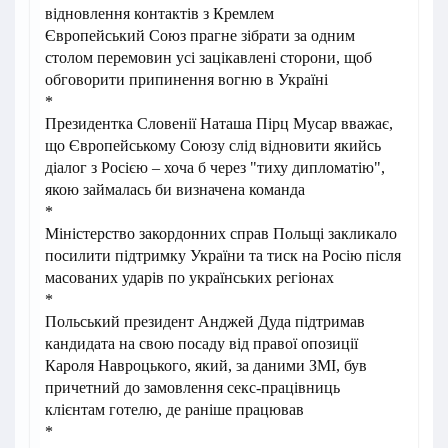
відновлення контактів з Кремлем
Європейський Союз прагне зібрати за одним
столом перемовин усі зацікавлені сторони, щоб
обговорити припинення вогню в Україні
*
Президентка Словенії Наташа Пірц Мусар вважає,
що Європейському Союзу слід відновити якийсь
діалог з Росією – хоча б через "тиху дипломатію",
якою займалась би визначена команда
*
Міністерство закордонних справ Польщі закликало
посилити підтримку України та тиск на Росію після
масованих ударів по українських регіонах
*
Польський президент Анджей Дуда підтримав
кандидата на свою посаду від правої опозиції
Кароля Навроцького, який, за даними ЗМІ, був
причетний до замовлення секс-працівниць
клієнтам готелю, де раніше працював
*