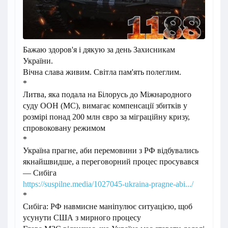
Бажаю здоров'я і дякую за день Захисникам
України.
Вічна слава живим. Світла пам'ять полеглим.
*
Литва, яка подала на Білорусь до Міжнародного
суду ООН (МС), вимагає компенсації збитків у
розмірі понад 200 млн євро за міграційну кризу,
спровоковану режимом
*
Україна
прагне, аби перемовини з РФ відбувались
якнайшвидше, а переговорний процес просувався
— Сибіга
https://suspilne.media/1027045-ukraina-pragne-abi.../
*
Сибіга: РФ навмисне маніпулює ситуацією, щоб
усунути США з мирного процесу