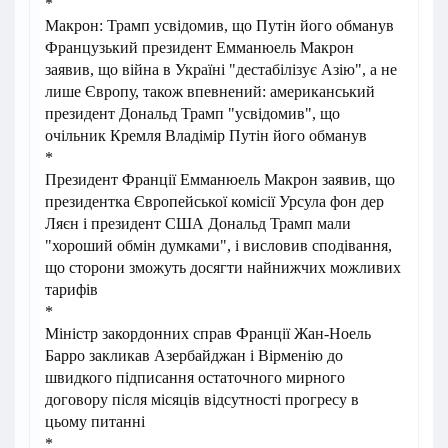
*
Макрон: Трамп усвідомив, що Путін його обманув
Французький президент Емманюель Макрон
заявив, що війна в Україні "дестабілізує Азію", а не
лише Європу, також впевнений: американський
президент Дональд Трамп "усвідомив", що
очільник Кремля Владімір Путін його обманув
*
Президент Франції Емманюель Макрон заявив, що
президентка Європейської комісії Урсула фон дер
Ляєн і президент США Дональд Трамп мали
"хороший обмін думками", і висловив сподівання,
що сторони зможуть досягти найнижчих можливих
тарифів
*
Міністр закордонних справ Франції Жан-Ноель
Барро закликав Азербайджан і Вірменію до
швидкого підписання остаточного мирного
договору після місяців відсутності прогресу в
цьому питанні
*