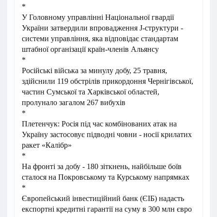
*
У Головному управлінні Національної гвардії
України затвердили впровадження J-структури -
системи управління, яка відповідає стандартам
штабної організації країн-членів Альянсу
*
Російські війська за минулу добу, 25 травня,
здійснили 119 обстрілів прикордоння Чернігівської,
частин Сумської та Харківської областей,
пролунало загалом 267 вибухів
*
Плетенчук: Росія під час комбінованих атак на
Україну застосовує підводні човни - носії крилатих
ракет «Калібр»
*
На фронті за добу - 180 зіткнень, найбільше боїв
сталося на Покровському та Курському напрямках
*
Європейський інвестиційний банк (ЄІБ) надасть
експортні кредитні гарантії на суму в 300 млн євро