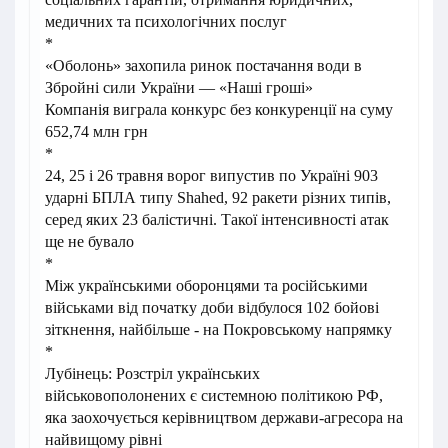
медичних та психологічних послуг
*
«Оболонь» захопила ринок постачання води в
Збройні сили України — «Наші гроші»
Компанія виграла конкурс без конкуренції на суму
652,74 млн грн
*
24, 25 і 26 травня ворог випустив по Україні 903
ударні БПЛА типу Shahed, 92 ракети різних типів,
серед яких 23 балістичні. Такої інтенсивності атак
ще не бувало
*
Між українськими оборонцями та російськими
військами від початку доби відбулося 102 бойові
зіткнення, найбільше - на Покровському напрямку
*
Лубінець: Розстріл українських
військовополонених є системною політикою РФ,
яка заохочується керівництвом держави-агресора на
найвищому рівні