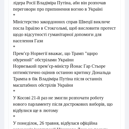
лідера Росії Владіміра Путіна, аби він розпочав
переговори про припинення вогню в Україні
*
Міністерство закордонних справ Швеції викличе
посла Ізраїлю в Стокгольмі, щоб висловити протест
щодо відсутності гуманітарної допомоги для
населення Гази
*
Премʼєр Норвегії вважає, що Трамп "щиро
обурений" обстрілами України
Норвезький премʼєр-міністр Йонас Гар Стьоре
оптимістично оцінив останню критику Дональда
Трампа в бік Владіміра Путіна після останніх
масштабних обстрілів України
*
У Косові 21-й раз не змогли розпочати роботу
нового парламенту після дострокових виборів, що
відбулися ще в лютому
*
У понеділок, 26 травня, відбулася офіційна