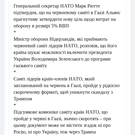
Генеральний секретар НАТО Марк Рютте
підтвердив, що на червневому саміті в Гаазі Альянс
прагнутиме затвердити нову ціль щодо витрат на
оборону в розмірі 5% ВВП
*
Міністр оборони Нідерландів, які приймають
червневий саміт лідерів НАТО, розповів, що його
країна шукає можливості включити президента
України Володимира Зеленського до програми
гаазького саміту
*
Саміт лідерів країн-членів НАТО, який
запланований на червень в Гаазі, пройде у рідкісно
скороченому форматі, щоб уникнути скандалу з
Трампом
*
Підсумкове комюніке саміту країн НАТО, що
пройде у червні в Гаазі, значно скоротять – при
цьому документ може не містити згадок ні про
Росію, ні про Україну, теж через Трампа