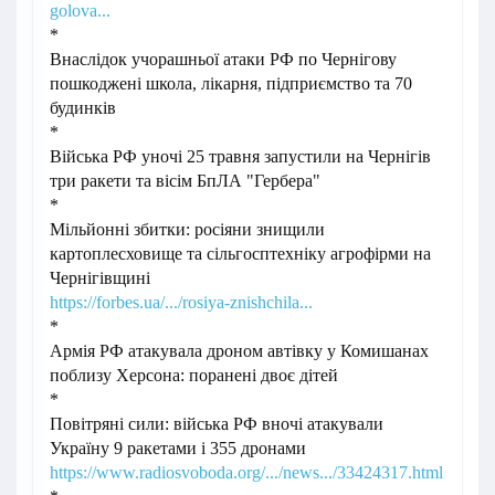
golova...
*
Внаслідок учорашньої атаки РФ по Чернігову
пошкоджені школа, лікарня, підприємство та 70
будинків
*
Війська РФ уночі 25 травня запустили на Чернігів
три ракети та вісім БпЛА "Гербера"
*
Мільйонні збитки: росіяни знищили
картоплесховище та сільгосптехніку агрофірми на
Чернігівщині
https://forbes.ua/.../rosiya-znishchila...
*
Армія РФ атакувала дроном автівку у Комишанах
поблизу Херсона: поранені двоє дітей
*
Повітряні сили: війська РФ вночі атакували
Україну 9 ракетами і 355 дронами
https://www.radiosvoboda.org/.../news.../33424317.html