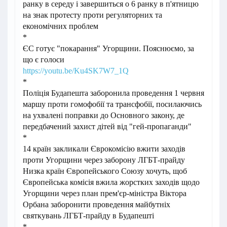
ранку в середу і завершиться о 6 ранку в п'ятницю
на знак протесту проти регуляторних та
економічних проблем
*
ЄС готує "покарання" Угорщини. Пояснюємо, за
що є голоси
https://youtu.be/Ku4SK7W7_1Q
*
Поліція Будапешта заборонила проведення 1 червня
маршу проти гомофобії та трансфобії, посилаючись
на ухвалені поправки до Основного закону, де
передбачений захист дітей від "гей-пропаганди"
*
14 країн закликали Єврокомісію вжити заходів
проти Угорщини через заборону ЛГБТ-прайду
Низка країн Європейського Союзу хочуть, щоб
Європейська комісія вжила жорстких заходів щодо
Угорщини через план прем'єр-міністра Віктора
Орбана заборонити проведення майбутніх
святкувань ЛГБТ-прайду в Будапешті
*