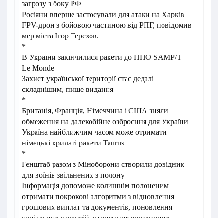
загрозу з боку РФ
Росіяни вперше застосували для атаки на Харків
FPV-дрон з бойовою частиною від РПГ, повідомив
мер міста Ігор Терехов.
*
В України закінчилися ракети до ППО SAMP/T –
Le Monde
Захист української території стає дедалі
складнішим, пише видання
*
Британія, Франція, Німеччина і США зняли
обмеження на далекобійне озброєння для України
Україна найближчим часом може отримати
німецькі крилаті ракети Taurus
*
Генштаб разом з Міноборони створили довідник
для воїнів звільнених з полону
Інформація допоможе колишнім полоненим
отримати покрокові алгоритми з відновлення
грошових виплат та документів, поновлення
соціальних гарантій, отримання юридичних,