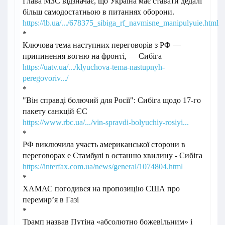
Глава МЗС відзначає, що Україна має ставати дедалі
більш самодостатньою в питаннях оборони.
https://lb.ua/.../678375_sibiga_rf_navmisne_manipulyuie.html
*
Ключова тема наступних переговорів з РФ —
припинення вогню на фронті, — Сибіга
https://uatv.ua/.../klyuchova-tema-nastupnyh-
peregovoriv.../
*
"Він справді болючий для Росії": Сибіга щодо 17-го
пакету санкцій ЄС
https://www.rbc.ua/.../vin-spravdi-bolyuchiy-rosiyi...
*
РФ виключила участь американської сторони в
переговорах e Стамбулі в останню хвилину - Сибіга
https://interfax.com.ua/news/general/1074804.html
*
ХАМАС погодився на пропозицію США про
перемир’я в Газі
*
Трамп назвав Путіна «абсолютно божевільним» і