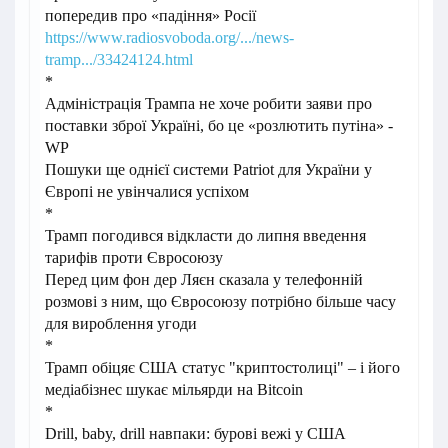
попередив про «падіння» Росії
https://www.radiosvoboda.org/.../news-
tramp.../33424124.html
*
Адміністрація Трампа не хоче робити заяви про
поставки зброї Україні, бо це «розлютить путіна» -
WP
Пошуки ще однієї системи Patriot для України у
Європі не увінчалися успіхом
*
Трамп погодився відкласти до липня введення
тарифів проти Євросоюзу
Перед цим фон дер Ляєн сказала у телефонній
розмові з ним, що Євросоюзу потрібно більше часу
для вироблення угоди
*
Трамп обіцяє США статус "криптостолиці" – і його
медіабізнес шукає мільярди на Bitcoin
*
Drill, baby, drill навпаки: бурові вежі у США