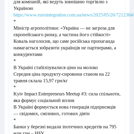
для компаній, які ведуть зовнішню торгівлю з
Україною
https://www.eurointegration.com.ua/news/2025/05/26/7212384/
*
Міністр агрополітики: «Україна — не загроза для
європейського ринку, а частина його стійкості»
Коваль наголосив, що саме російська пропаганда
намагається зобразити українців не партнерами, а
конкурентами
*
В Україні стабілізувалися ціни на молоко
Середня ціна продукту-сировини станом на 22
травня склала 15,97 грн/кг
*
Kyiv Impact Entrepreneurs Meetup #3: сила спільноти,
яка формує соціальний вплив
В Україні формується нова генерація підприємців
— свідомих, сміливих, готових діяти
*
Банки у березні видали іпотечних кредитів на 795
млн грн – НБУ