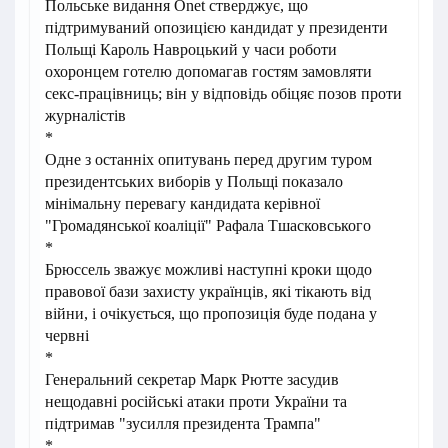
Польське видання Onet стверджує, що
підтримуваний опозицією кандидат у президенти
Польщі Кароль Навроцький у часи роботи
охоронцем готелю допомагав гостям замовляти
секс-працівниць; він у відповідь обіцяє позов проти
журналістів
*
Одне з останніх опитувань перед другим туром
президентських виборів у Польщі показало
мінімальну перевагу кандидата керівної
"Громадянської коаліції" Рафала Тшасковського
*
Брюссель зважує можливі наступні кроки щодо
правової бази захисту українців, які тікають від
війни, і очікується, що пропозиція буде подана у
червні
*
Генеральний секретар Марк Рютте засудив
нещодавні російські атаки проти України та
підтримав "зусилля президента Трампа"
*