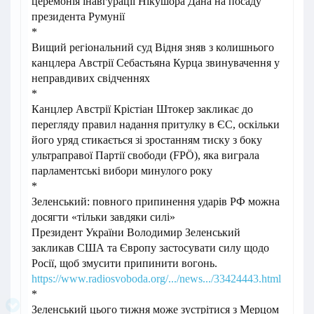
церемонія інавгурації Нікушора Дана на посаду
президента Румунії
*
Вищий регіональний суд Відня зняв з колишнього
канцлера Австрії Себастьяна Курца звинувачення у
неправдивих свідченнях
*
Канцлер Австрії Крістіан Штокер закликає до
перегляду правил надання притулку в ЄС, оскільки
його уряд стикається зі зростанням тиску з боку
ультраправої Партії свободи (FPÖ), яка виграла
парламентські вибори минулого року
*
Зеленський: повного припинення ударів РФ можна
досягти «тільки завдяки силі»
Президент України Володимир Зеленський
закликав США та Європу застосувати силу щодо
Росії, щоб змусити припинити вогонь.
https://www.radiosvoboda.org/.../news.../33424443.html
*
Зеленський цього тижня може зустрітися з Мерцом