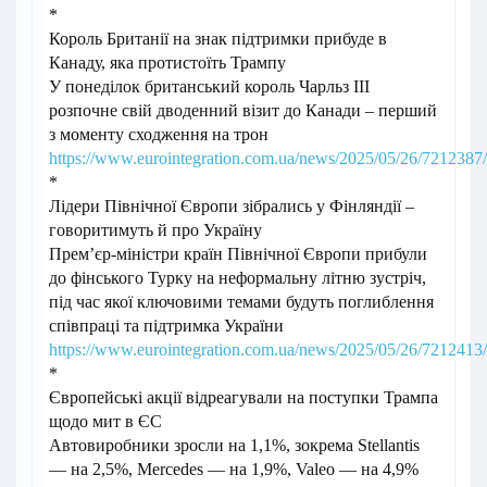
*
Король Британії на знак підтримки прибуде в
Канаду, яка протистоїть Трампу
У понеділок британський король Чарльз ІІІ
розпочне свій дводенний візит до Канади – перший
з моменту сходження на трон
https://www.eurointegration.com.ua/news/2025/05/26/7212387/
*
Лідери Північної Європи зібрались у Фінляндії –
говоритимуть й про Україну
Прем’єр-міністри країн Північної Європи прибули
до фінського Турку на неформальну літню зустріч,
під час якої ключовими темами будуть поглиблення
співпраці та підтримка України
https://www.eurointegration.com.ua/news/2025/05/26/7212413/
*
Європейські акції відреагували на поступки Трампа
щодо мит в ЄС
Автовиробники зросли на 1,1%, зокрема Stellantis
— на 2,5%, Mercedes — на 1,9%, Valeo — на 4,9%