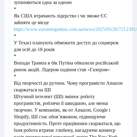
зупиняються одна за одною
*
Як США втрачають лідерство і чи зможе ЄС
зайняти це місце
https://www.eurointegration.com.ua/news/2025/05/26/7212391/
*
У Техасі планують обмежити доступ до соцмереж
для осіб до 18 років
*
Випади Трампа в бік Путіна обвалили російський
ринок акцій. Лідером падіння став «Газпром»
*
Від творчості до рутини. Чому програмісти Amazon
скаржаться на ШІ
Штучний інтелект (ШІ) змінює роботу
програмістів, роблячи її швидшою, але менш
творчою. У компаніях, як-от Amazon, Google і
Shopify, ШІ стає обов’язковим, підвищуючи
продуктивність. Проте працівники скаржаться, що
їхня робота втрачає глибину, нагадуючи конвеєр
часів промислової революції, пише The New York