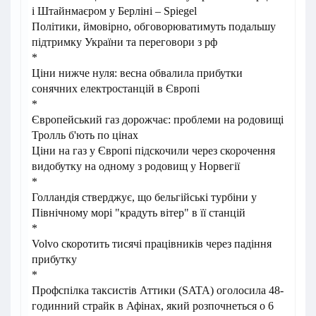
і Штайнмаєром у Берліні – Spiegel
Політики, ймовірно, обговорюватимуть подальшу
підтримку України та переговори з рф
*
Ціни нижче нуля: весна обвалила прибутки
сонячних електростанцій в Європі
*
Європейський газ дорожчає: проблеми на родовищі
Тролль б'ють по цінах
Ціни на газ у Європі підскочили через скорочення
видобутку на одному з родовищ у Норвегії
*
Голландія стверджує, що бельгійські турбіни у
Північному морі "крадуть вітер" в її станцій
*
Volvo скоротить тисячі працівників через падіння
прибутку
*
Профспілка таксистів Аттики (SATA) оголосила 48-
годинний страйк в Афінах, який розпочнеться о 6