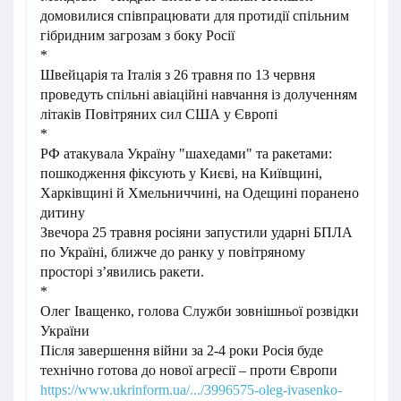
домовилися співпрацювати для протидії спільним
гібридним загрозам з боку Росії
*
Швейцарія та Італія з 26 травня по 13 червня
проведуть спільні авіаційні навчання із долученням
літаків Повітряних сил США у Європі
*
РФ атакувала Україну "шахедами" та ракетами:
пошкодження фіксують у Києві, на Київщині,
Харківщині й Хмельниччині, на Одещині поранено
дитину
Звечора 25 травня росіяни запустили ударні БПЛА
по Україні, ближче до ранку у повітряному
просторі зʼявились ракети.
*
Олег Іващенко, голова Служби зовнішньої розвідки
України
Після завершення війни за 2-4 роки Росія буде
технічно готова до нової агресії – проти Європи
https://www.ukrinform.ua/.../3996575-oleg-ivasenko-