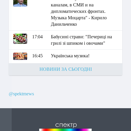
каналам, в СМИ и на
дипломатических фронтах.
Музыка Моцарта" - Кирило
Данильченко
17:04
Бабусині страви: "Печериці на
грилі зі шпиком і овочами"
16:45
Українська музика!
НОВИНИ ЗА СЬОГОДНІ
@spektrnews