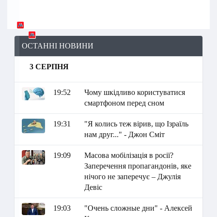
ОСТАННІ НОВИНИ
3 СЕРПНЯ
19:52
Чому шкідливо користуватися
смартфоном перед сном
19:31
"Я колись теж вірив, що Ізраїль
нам друг..." - Джон Сміт
19:09
Масова мобілізація в росії?
Заперечення пропагандонів, яке
нічого не заперечує – Джулія
Девіс
19:03
"Очень сложные дни" - Алексей