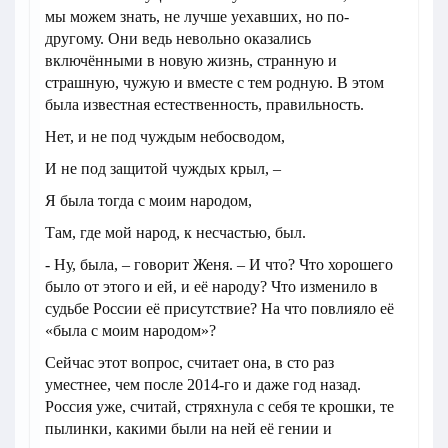
мы можем знать, не лучше уехавших, но по-
другому. Они ведь невольно оказались
включёнными в новую жизнь, странную и
страшную, чужую и вместе с тем родную. В этом
была известная естественность, правильность.
Нет, и не под чуждым небосводом,
И не под защитой чуждых крыл, –
Я была тогда с моим народом,
Там, где мой народ, к несчастью, был.
- Ну, была, – говорит Женя. – И что? Что хорошего
было от этого и ей, и её народу? Что изменило в
судьбе России её присутствие? На что повлияло её
«была с моим народом»?
Сейчас этот вопрос, считает она, в сто раз
уместнее, чем после 2014-го и даже год назад.
Россия уже, считай, стряхнула с себя те крошки, те
пылинки, какими были на ней её гении и