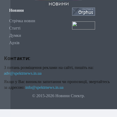
Новини
Стрічка новин
Статті
Думки
Архів
Контакти:
З питань розміщення реклами на сайті, пишіть на:
adv@spektrnews.in.ua
Якщо у Вас виникли запитання чи пропозиції, звертайтесь
за адресою:
info@spektrnews.in.ua
© 2015-2026 Новини Спектр.