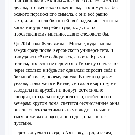
приравниваемые к ним – все, кого она только то и
делала, что жестоко озадачивала, а то и мучила без
всякого переносного смысла, а они всё равно
заходились от любви к ней, всё надеялись, что она
когда-нибудь выгребет туда, куда, по их
просвещённому мнению, давно следовало бы.
До 2014 года Женя жила в Москве, куда вышла
замуж сразу после Херсонского университета, и
никуда из неё не собиралась, а после Крыма
поняла, что если не вернётся в Украину сейчас, то
через сколько-нибудь лет однажды спросит себя в
большой тоске, почему тянула. В шестнадцатом
уехала, стала жить в Киеве, снимала квартиру, не
заводила ни друзей, ни подруг, хотя сильно,
говорит, страдала от одиночества, особенно по
вечерам: кругом дома, светятся бесчисленные окна,
она знает, что за этими окнами люди, тысячи и
тысячи живых людей, а она одна, она – как в
пустыне.
Через год уехала сюда, в Ахтырку, к родителям,