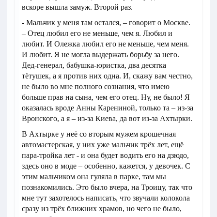
вскоре вышла замуж. Второй раз.
- Мальчик у меня там остался, – говорит о Москве.
– Отец любил его не меньше, чем я. Любил и
любит. И Олежка любил его не меньше, чем меня.
И любит. Я не могла выдержать борьбу за него.
Дед-генерал, бабушка-юристка, два десятка
тётушек, а я против них одна. И, скажу вам честно,
не было во мне полного сознания, что имею
больше прав на сына, чем его отец. Ну, не было! Я
оказалась вроде Анны Карениной, только та – из-за
Вронского, а я – из-за Киева, да вот из-за Ахтырки.
В Ахтырке у неё со вторым мужем крошечная
автомастерская, у них уже мальчик трёх лет, ещё
пара-тройка лет - и она будет водить его на дзюдо,
здесь оно в моде – особенно, кажется, у девочек. С
этим мальчиком она гуляла в парке, там мы
познакомились. Это было вчера, на Троицу, так что
мне тут захотелось написать, что звучали колокола
сразу из трёх ближних храмов, но чего не было,