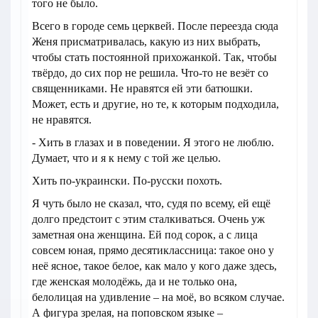
того не было.
Всего в городе семь церквей. После переезда сюда
Женя присматривалась, какую из них выбрать,
чтобы стать постоянной прихожанкой. Так, чтобы
твёрдо, до сих пор не решила. Что-то не везёт со
священниками. Не нравятся ей эти батюшки.
Может, есть и другие, но те, к которым подходила,
не нравятся.
- Хить в глазах и в поведении. Я этого не люблю.
Думает, что и я к нему с той же целью.
Хить по-украински. По-русски похоть.
Я чуть было не сказал, что, судя по всему, ей ещё
долго предстоит с этим сталкиваться. Очень уж
заметная она женщина. Ей под сорок, а с лица
совсем юная, прямо десятиклассница: такое оно у
неё ясное, такое белое, как мало у кого даже здесь,
где женская молодёжь, да и не только она,
белолицая на удивление – на моё, во всяком случае.
А фигура зрелая, на поповском языке –