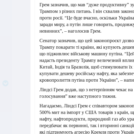
Грем зазначив, що мав “дуже продуктивну” зу
Трампом з різних питань. І він схвалив закон
проти росії. “Це буде вчасно, оскільки Україн
заради миру, а путін лише говорить, продов
невинних”, – наголосив Грем.
Сенатор зазначив, що цей законопроєкт дозв
Трампу покарати ті країни, які купують дешев
що підживлює військову машину путіна. “Це
надасть президенту Трампу величезний вплив 
Китай, Індія та Бразилія, щоб стимулювати ї
купувати дешеву російську нафту, яка забезп
кровопролиття путіна проти України”, – напи
Ліндсі Грем додав, що з нетерпінням чекає на
голосування” вже наступного тижня.
Нагадаємо, Ліндсі Грем є співавтором законо
500% мит на імпорт у США товарів з країн, щ
нафту, нафтопродукти, природний газ або ур
передбачає як первинні, так і вторинні санкції 
які підтримують агресію Кремля проти Украї