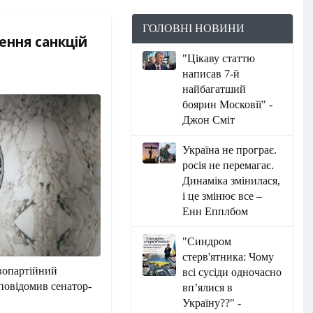
ГОЛОВНІ НОВИНИ
ення санкцій
"Цікаву статтю
написав 7-й
найбагатший
боярин Московії" -
Джон Сміт
Україна не програє.
росія не перемагає.
Динаміка змінилася,
і це змінює все –
Енн Епплбом
"Синдром
стерв'ятника: Чому
вопартійний
всі сусіди одночасно
 повідомив сенатор-
вп’ялися в
Україну??" -