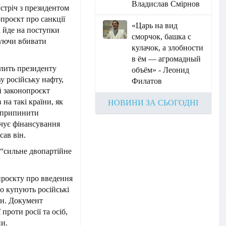
Владислав Смірнов
стріч з президентом
опроєкт про санкції
«Царь на вид
а йде на поступки
сморчок, башка с
жуючи вбивати
кулачок, а злобности
в ём — агромадный
олить президенту
объём» - Леонид
у російську нафту,
Филатов
й законопроєкт
на такі країни, як
НОВИНИ ЗА СЬОГОДНІ
х припинити
ечує фінансування
сав він.
 “сильне двопартійне
проєкту про введення
о купують російські
ан. Документ
проти росії та осіб,
ни.