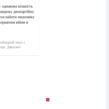
– однакова кількість
о широку двопартійну
послабити економіку
авершення війни в
еобхідний текст і
тора. Дякуємо!