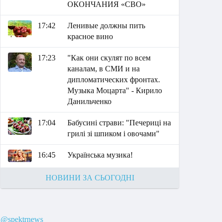
ОКОНЧАНИЯ «СВО»
17:42
Ленивые должны пить
красное вино
17:23
"Как они скулят по всем
каналам, в СМИ и на
дипломатических фронтах.
Музыка Моцарта" - Кирило
Данильченко
17:04
Бабусині страви: "Печериці на
грилі зі шпиком і овочами"
16:45
Українська музика!
НОВИНИ ЗА СЬОГОДНІ
@spektrnews