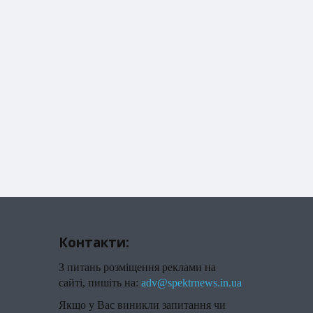
Контакти:
З питань розміщення реклами на
сайті, пишіть на:
adv@spektrnews.in.ua
Якщо у Вас виникли запитання чи