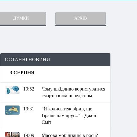
ДУМКИ
АРХІВ
ОСТАННІ НОВИНИ
3 СЕРПНЯ
19:52
Чому шкідливо користуватися
смартфоном перед сном
19:31
"Я колись теж вірив, що
Ізраїль нам друг..." - Джон
Сміт
19:09
Масова мобілізація в росії?