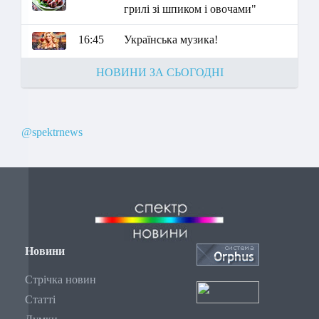
грилі зі шпиком і овочами"
16:45
Українська музика!
НОВИНИ ЗА СЬОГОДНІ
@spektrnews
Новини
Стрічка новин
Статті