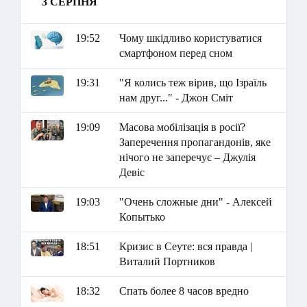
3 СЕРПНЯ
19:52
Чому шкідливо користуватися
смартфоном перед сном
19:31
"Я колись теж вірив, що Ізраїль
нам друг..." - Джон Сміт
19:09
Масова мобілізація в росії?
Заперечення пропагандонів, яке
нічого не заперечує – Джулія
Девіс
19:03
"Очень сложные дни" - Алексей
Копытько
18:51
Кризис в Сеуте: вся правда |
Виталий Портников
18:32
Спать более 8 часов вредно