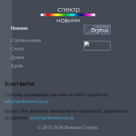
Новини
Стрічка новин
Статті
Думки
Архів
Контакти:
З питань розміщення реклами на сайті, пишіть на:
adv@spektrnews.in.ua
Якщо у Вас виникли запитання чи пропозиції, звертайтесь
за адресою:
info@spektrnews.in.ua
© 2015-2026 Новини Спектр.