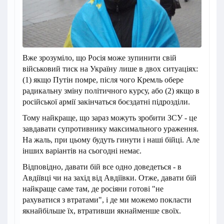
Вже зрозуміло, що Росія може зупинити свій
військовий тиск на Україну лише в двох ситуаціях:
(1) якщо Путін помре, після чого Кремль обере
радикальну зміну політичного курсу, або (2) якщо в
російської армії закінчаться боєздатні підрозділи.
Тому найкраще, що зараз можуть зробити ЗСУ - це
завдавати супротивнику максимального ураження.
На жаль, при цьому будуть гинути і наші бійці. Але
інших варіантів на сьогодні немає.
Відповідно, давати бій все одно доведеться - в
Авдіївці чи на захід від Авдіївки. Отже, давати бій
найкраще саме там, де росіяни готові "не
рахуватися з втратами", і де ми можемо покласти
якнайбільше їх, втративши якнайменше своїх.