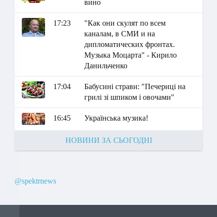
вино
17:23
"Как они скулят по всем
каналам, в СМИ и на
дипломатических фронтах.
Музыка Моцарта" - Кирило
Данильченко
17:04
Бабусині страви: "Печериці на
грилі зі шпиком і овочами"
16:45
Українська музика!
НОВИНИ ЗА СЬОГОДНІ
@spektrnews