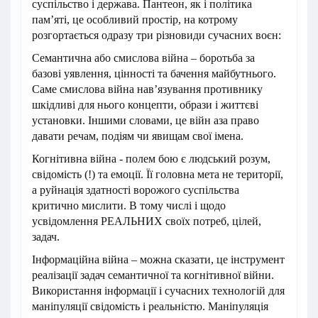
суспільство і держава. Пантеон, як і політика
пам’яті, це особливий простір, на котрому
розгортається одразу три різновиди сучасних воєн:
Семантична або смислова війна – боротьба за
базові уявлення, цінності та бачення майбутнього.
Саме смислова війна нав’язування противнику
шкідливі для нього концепти, образи і життєві
установки. Іншими словами, це війн аза право
давати речам, подіям чи явищам свої імена.
Когнітивна війна - полем бою є людський розум,
свідомість (!) та емоції. Її головна мета не території,
а руйнація здатності ворожого суспільства
критично мислити. В тому числі і щодо
усвідомлення РЕАЛЬНИХ своїх потреб, цілей,
задач.
Інформаційна війна – можна сказати, це інструмент
реалізації задач семантичної та когнітивної війни.
Використання інформації і сучасних технологій для
маніпуляції свідомість і реальністю. Маніпуляція