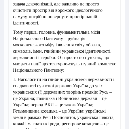
задача деколонізації, але важливо не просто
очистити простір від ворожого ідеологічного
намулу, потрібно повернути простір нашій
ідентичності.
Тому перша, головна, фундаментальна місія
Національного Пантеону – руйнація
московитського міфу і явлення світу образів,
символів, імен, глибини української ідентичності,
державності і героїки. От просто по пунктах, що
має дати нації архітектурно-скульптурний комплекс
Національного Пантеону:
1. Наголосити на глибині української державності і
спадковості сучасної держави Україна до усіх
українських (!) державних творінь предків: Русь –
це Україна; Галицька і Волинська держави – це
Україна; період ВКЛ – це також Україна;
Гетьманщина козацька – це Україна; українські
землі в рамках Речі Посполитої, українська шляхта,
княжі і магнатські роди, реєстрове козацтво – це