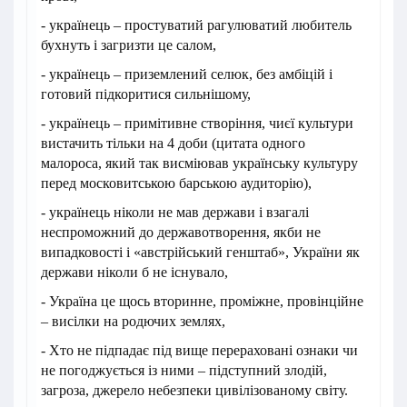
- українець – простуватий рагулюватий любитель
бухнуть і загризти це салом,
- українець – приземлений селюк, без амбіцій і
готовий підкоритися сильнішому,
- українець – примітивне створіння, чиєї культури
вистачить тільки на 4 доби (цитата одного
малороса, який так висміював українську культуру
перед московитською барською аудиторію),
- українець ніколи не мав держави і взагалі
неспроможний до державотворення, якби не
випадковості і «австрійський генштаб», України як
держави ніколи б не існувало,
- Україна це щось вторинне, проміжне, провінційне
– висілки на родючих землях,
- Хто не підпадає під вище перераховані ознаки чи
не погоджується із ними – підступний злодій,
загроза, джерело небезпеки цивілізованому світу.