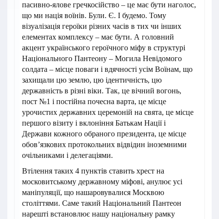
пасивно-ялове гречкосійство – це має бути наголос,
що ми нація воїнів. Були. Є. І будемо. Тому
візуалізація героїки різних часів в тих чи інших
елементах комплексу – має бути. А головний
акцент українського героїчного міфу в структурі
Національного Пантеону – Могила Невідомого
солдата – місце поваги і вдячності усім Воїнам, що
захищали цю землю, цю ідентичність, цю
державність в різні віки. Так, це вічний вогонь,
пост №1 і постійна почесна варта, це місце
урочистих державних церемоній на свята, це місце
першого візиту і вклоніння Батькам Нації і
Держави кожного обраного президента, це місце
обов’язкових протокольних відвідин іноземними
очільниками і делегаціями.
Втілення таких 4 пунктів ставить хрест на
московитському державному міфові, анулює усі
маніпуляції, що нашаровувалися Москвою
століттями. Саме такий Національний Пантеон
нарешті встановлює нашу національну рамку