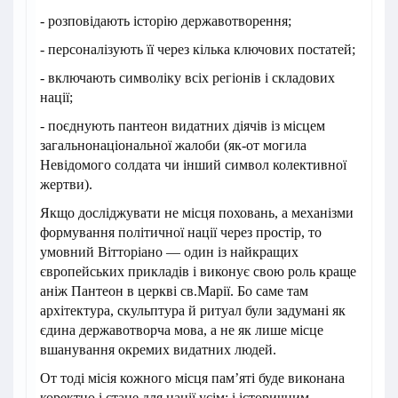
- розповідають історію державотворення;
- персоналізують її через кілька ключових постатей;
- включають символіку всіх регіонів і складових
нації;
- поєднують пантеон видатних діячів із місцем
загальнонаціональної жалоби (як-от могила
Невідомого солдата чи інший символ колективної
жертви).
Якщо досліджувати не місця поховань, а механізми
формування політичної нації через простір, то
умовний Вітторіано — один із найкращих
європейських прикладів і виконує свою роль краще
аніж Пантеон в церкві св.Марії. Бо саме там
архітектура, скульптура й ритуал були задумані як
єдина державотворча мова, а не як лише місце
вшанування окремих видатних людей.
От тоді місія кожного місця пам’яті буде виконана
коректно і стане для нації усім: і історичним