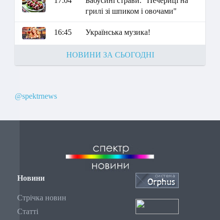
17:04
Бабусині страви: "Печериці на
грилі зі шпиком і овочами"
16:45
Українська музика!
НОВИНИ ЗА СЬОГОДНІ
@spektrnews
Новини
Стрічка новин
Статті