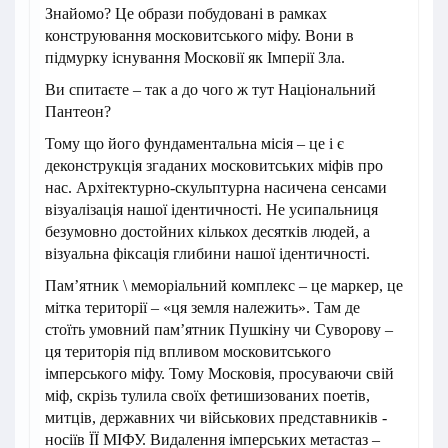
Знайомо? Це образи побудовані в рамках
конструювання московитського міфу. Вони в
підмурку існування Московії як Імперії Зла.
Ви спитаєте – так а до чого ж тут Національний
Пантеон?
Тому що його фундаментальна місія – це і є
деконструкція згаданих московитських міфів про
нас. Архітектурно-скульптурна насичена сенсами
візуалізація нашої ідентичності. Не усипальниця
безумовно достойних кількох десятків людей, а
візуальна фіксація глибини нашої ідентичності.
Пам’ятник \ меморіальний комплекс – це маркер, це
мітка території – «ця земля належить». Там де
стоїть умовний пам’ятник Пушкіну чи Суворову –
ця територія під впливом московитського
імперського міфу. Тому Московія, просуваючи свій
міф, скрізь тулила своїх фетишизованих поетів,
митців, державних чи військових представників -
носіїв ЇЇ МІФУ. Видалення імперських метастаз –