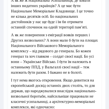
А як же ж Національна Усипальниця, де ховати
інших видатних українців? А це має бути
Національне Меморіальне Кладовище. І це точно
не кілька десятків осіб. Бо національних
достойників у нас ще буде і їм би отримати
останній спочинок на одній території пам’яті.
А як же повернення з еміграції вояків перших і
Других визвольних? А вони мали б бути на площах
Національного Військового Меморіального
комплексу – від рядового до генерала. Бо кожен
генерал та хоч главком – солдат своєї нації. Бо усі
вони – Українське Військо. І бути їм належить в
останньому ППД, у Вальгаллі своєї нації – теж
належить бути разом. І бажано не в болоті.
І тут нема якогось откровення. Якщо дивитися на
європейський досвід останніх двох століть, то для
держав, що народжувалися внаслідок національно-
визвольної боротьби, найсильніше працювали не
класичні усипальниці, а архітектурно-меморіальні
комплекси, які одночасно: