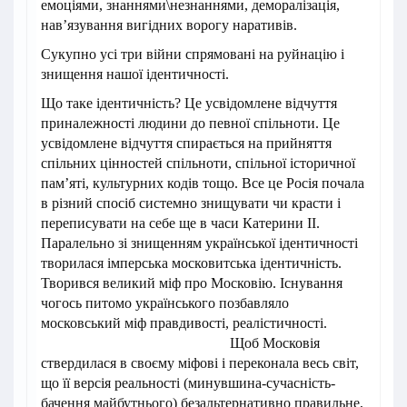
емоціями, знаннями\незнаннями, деморалізація,
нав’язування вигідних ворогу наративів.
Сукупно усі три війни спрямовані на руйнацію і
знищення нашої ідентичності.
Що таке ідентичність? Це усвідомлене відчуття
приналежності людини до певної спільноти. Це
усвідомлене відчуття спирається на прийняття
спільних цінностей спільноти, спільної історичної
пам’яті, культурних кодів тощо. Все це Росія почала
в різний спосіб системно знищувати чи красти і
переписувати на себе ще в часи Катерини ІІ.
Паралельно зі знищенням української ідентичності
творилася імперська московитська ідентичність.
Творився великий міф про Московію. Існування
чогось питомо українського позбавляло
московський міф правдивості, реалістичності.
Щоб Московія
ствердилася в своєму міфові і переконала весь світ,
що її версія реальності (минувшина-сучасність-
бачення майбутнього) безальтернативно правильне,