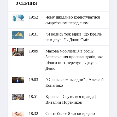
3 СЕРПНЯ
19:52
Чому шкідливо користуватися
смартфоном перед сном
19:31
"Я колись теж вірив, що Ізраїль
нам друг..." - Джон Сміт
19:09
Масова мобілізація в росії?
Заперечення пропагандонів, яке
нічого не заперечує – Джулія
Девіс
19:03
"Очень сложные дни" - Алексей
Копытько
18:51
Кризис в Сеуте: вся правда |
Виталий Портников
18:32
Спать более 8 часов вредно