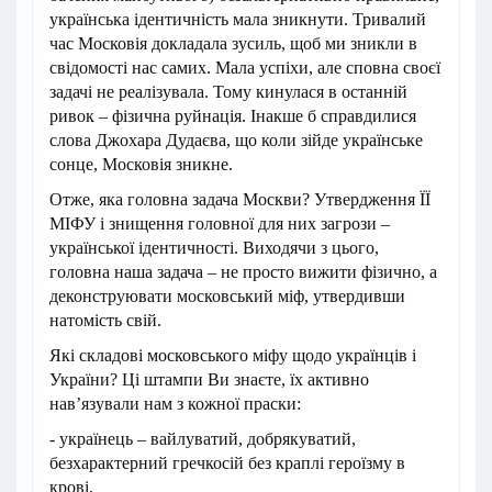
українська ідентичність мала зникнути. Тривалий
час Московія докладала зусиль, щоб ми зникли в
свідомості нас самих. Мала успіхи, але сповна своєї
задачі не реалізувала. Тому кинулася в останній
ривок – фізична руйнація. Інакше б справдилися
слова Джохара Дудаєва, що коли зійде українське
сонце, Московія зникне.
Отже, яка головна задача Москви? Утвердження ЇЇ
МІФУ і знищення головної для них загрози –
української ідентичності. Виходячи з цього,
головна наша задача – не просто вижити фізично, а
деконструювати московський міф, утвердивши
натомість свій.
Які складові московського міфу щодо українців і
України? Ці штампи Ви знаєте, їх активно
нав’язували нам з кожної праски:
- українець – вайлуватий, добрякуватий,
безхарактерний гречкосій без краплі героїзму в
крові,