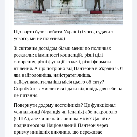
Що варто було зробити Україні (і чого, судячи з
усього, ми не побачимо)
Зі світовим досвідом більш-менш по поличках
розклали: відмінності концепцій, різні цілі
створення, різні функції і задачі, різні формати
втілення. А що потрібно від Пантеона в Україні? От
яка найголовніша, найстратегічніша,
найфундаментальніша місія цього об’єкту?
Спробуйте замислитися і дати відповідь для себе на
це питання.
Повернути додому достойників? Це функціонал
усипальниці (Франція чи Іспанія) або некрополю
(США), але чи це найгловніша місія? Давайте
подивимося на Національний Пантеон через
призму нинішніх викликів, що переживає