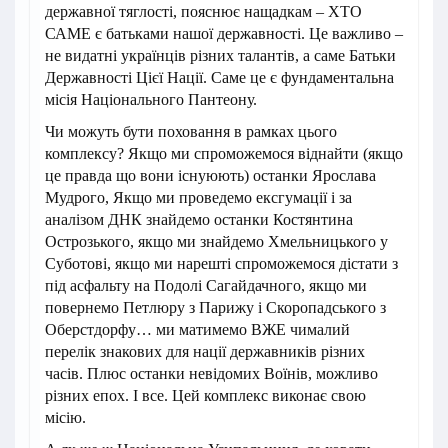
державної тяглості, пояснює нащадкам – ХТО
САМЕ є батьками нашої державності. Це важливо –
не видатні українців різних талантів, а саме Батьки
Державності Цієї Нації. Саме це є фундаментальна
місія Національного Пантеону.
Чи можуть бути поховання в рамках цього
комплексу? Якщо ми спроможемося віднайти (якщо
це правда що вони існуюють) останки Ярослава
Мудрого, Якщо ми проведемо ексгумації і за
аналізом ДНК знайдемо останки Костянтина
Острозького, якщо ми знайдемо Хмельницького у
Суботові, якщо ми нарешті спроможемося дістати з
під асфальту на Подолі Сагайдачного, якщо ми
повернемо Петлюру з Парижу і Скоропадського з
Оберстдорфу… ми матимемо ВЖЕ чималий
перелік знакових для нації державників різних
часів. Плюс останки невідомих Воїнів, можливо
різних епох. І все. Цей комплекс виконає свою
місію.