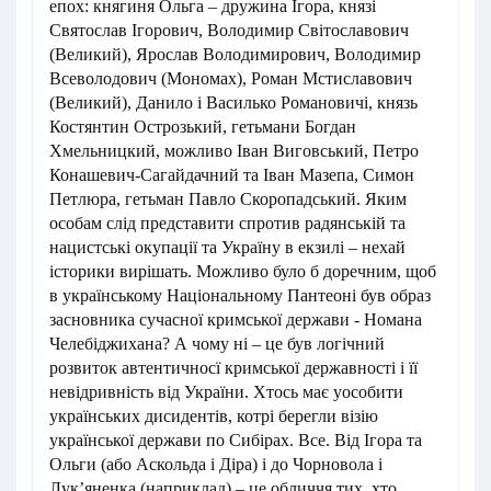
епох: княгиня Ольга – дружина Ігора, князі
Святослав Ігорович, Володимир Світославович
(Великий), Ярослав Володимирович, Володимир
Всеволодович (Мономах), Роман Мстиславович
(Великий), Данило і Василько Романовичі, князь
Костянтин Острозький, гетьмани Богдан
Хмельницкий, можливо Іван Виговський, Петро
Конашевич-Сагайдачний та Іван Мазепа, Симон
Петлюра, гетьман Павло Скоропадський. Яким
особам слід представити спротив радянській та
нацистські окупації та Україну в екзилі – нехай
історики вирішать. Можливо було б доречним, щоб
в українському Національному Пантеоні був образ
засновника сучасної кримської держави - Номана
Челебіджихана? А чому ні – це був логічний
розвиток автентичносї кримської державності і її
невідривність від України. Хтось має уособити
українських дисидентів, котрі берегли візію
української держави по Сибірах. Все. Від Ігора та
Ольги (або Аскольда і Діра) і до Чорновола і
Лук’яненка (наприклад) – це обличчя тих, хто