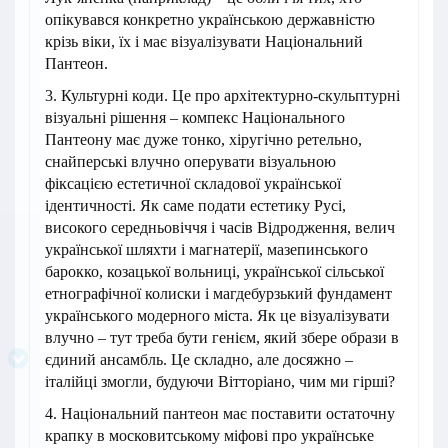
опікувався конкретно українською державністю
крізь віки, їх і має візуалізувати Національний
Пантеон.
3. Культурні коди. Це про архітектурно-скульптурні
візуальні рішення – компекс Національного
Пантеону має дуже тонко, хіругічно ретельно,
снайперські влучно оперувати візуальною
фіксацією естетичної складової української
ідентичності. Як саме подати естетику Русі,
високого середньовіччя і часів Відродження, велич
української шляхти і магнатерії, мазепинського
барокко, козацької вольниці, української сільської
етнографічної колиски і магдебурзький фундамент
українського модерного міста. Як це візуалізувати
влучно – тут треба бути генієм, який збере образи в
єдиний ансамбль. Це складно, але досяжно –
італійці змогли, будуючи Вітторіано, чим ми гірші?
4. Національний пантеон має поставити остаточну
крапку в московитському міфові про українське