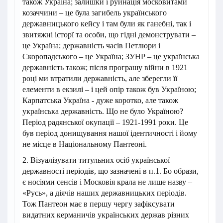
також Україна; залишки і руйнація московитами
козаччини – це була загибель українського
державницького кейсу і там були як ганебні, так і
звитяжні історї та особи, що гідні демонструвати –
це Україна; державність часів Петлюри і
Скоропадського – це Україна; ЗУНР – це українська
державність також; після програшу війни в 1921
році ми втратили державність, але зберегли її
елементи в екзилі – і цей опір також був Україною;
Карпатська Україна - дуже коротко, але також
українська державність. Що не було Україною?
Період радянської окупації – 1921-1991 роки. Це
був період донищування нашої ідентичності і йому
не місце в Національному Пантеоні.
2. Візуалізувати титульних осіб української
державності періодів, що зазначені в п.1. Бо образи,
є носіями сенсів і Московія крала не лише назву –
«Русь», а діячів наших державницьких періодів.
Тож Пантеон має в першу чергу зафіксувати
видатних керманичів українських держав різних