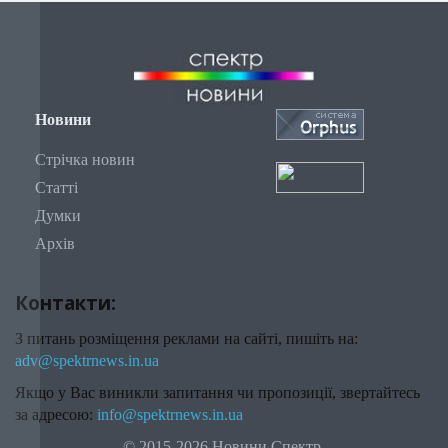
Новини
Стрічка новин
Статті
Думки
Архів
Контакти:
З питань розміщення реклами на сайті, пишіть на:
adv@spektrnews.in.ua
Якщо у Вас виникли запитання чи пропозиції, звертайтесь
за адресою:
info@spektrnews.in.ua
© 2015-2026 Новини Спектр.