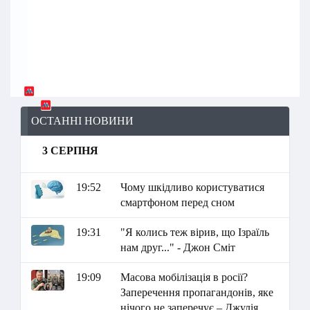
ОСТАННІ НОВИНИ
3 СЕРПНЯ
19:52
Чому шкідливо користуватися
смартфоном перед сном
19:31
"Я колись теж вірив, що Ізраїль
нам друг..." - Джон Сміт
19:09
Масова мобілізація в росії?
Заперечення пропагандонів, яке
нічого не заперечує – Джулія