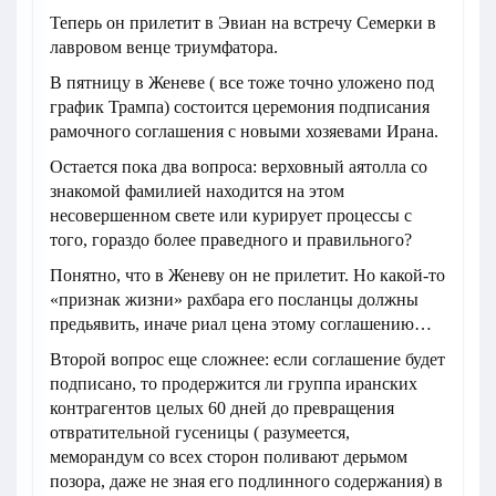
Теперь он прилетит в Эвиан на встречу Семерки в
лавровом венце триумфатора.
В пятницу в Женеве ( все тоже точно уложено под
график Трампа) состоится церемония подписания
рамочного соглашения с новыми хозяевами Ирана.
Остается пока два вопроса: верховный аятолла со
знакомой фамилией находится на этом
несовершенном свете или курирует процессы с
того, гораздо более праведного и правильного?
Понятно, что в Женеву он не прилетит. Но какой-то
«признак жизни» рахбара его посланцы должны
предьявить, иначе риал цена этому соглашению…
Второй вопрос еще сложнее: если соглашение будет
подписано, то продержится ли группа иранских
контрагентов целых 60 дней до превращения
отвратительной гусеницы ( разумеется,
меморандум со всех сторон поливают дерьмом
позора, даже не зная его подлинного содержания) в