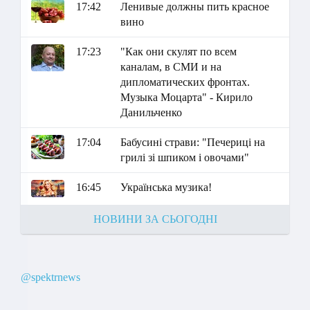
17:42
Ленивые должны пить красное
вино
17:23
"Как они скулят по всем
каналам, в СМИ и на
дипломатических фронтах.
Музыка Моцарта" - Кирило
Данильченко
17:04
Бабусині страви: "Печериці на
грилі зі шпиком і овочами"
16:45
Українська музика!
НОВИНИ ЗА СЬОГОДНІ
@spektrnews