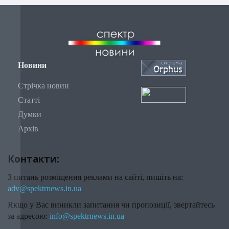
Новини
Стрічка новин
Статті
Думки
Архів
Контакти:
З питань розміщення реклами на сайті, пишіть на:
adv@spektrnews.in.ua
Якщо у Вас виникли запитання чи пропозиції, звертайтесь
за адресою:
info@spektrnews.in.ua