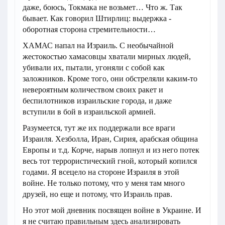
даже, боюсь, Токмака не возьмет… Что ж. Так
бывает. Как говорил Штирлиц: выдержка -
оборотная сторона стремительности…
ХАМАС напал на Израиль. С необычайной
жестокостью хамасовцы хватали мирных людей,
убивали их, пытали, угоняли с собой как
заложников. Кроме того, они обстреляли каким-то
невероятным количеством своих ракет и
беспилотников израильские города, и даже
вступили в бой в израильской армией.
Разумеется, тут же их поддержали все враги
Израиля. Хезболла, Иран, Сирия, арабская община
Европы и т.д. Корче, нарыв лопнул и из него потек
весь тот террористический гной, который копился
годами. Я всецело на стороне Израиля в этой
войне. Не только потому, что у меня там много
друзей, но еще и потому, что Израиль прав.
Но этот мой дневник посвящен войне в Украине. И
я не считаю правильным здесь анализировать