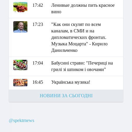
17:42
Ленивые должны пить красное
вино
17:23
"Как они скулят по всем
каналам, в СМИ и на
дипломатических фронтах.
Музыка Моцарта" - Кирило
Данильченко
17:04
Бабусині страви: "Печериці на
грилі зі шпиком і овочами"
16:45
Українська музика!
НОВИНИ ЗА СЬОГОДНІ
@spektrnews