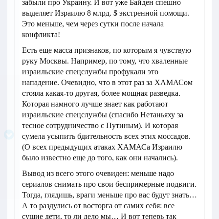
забыли про Украину. И вот уже Байден спешно
выделяет Израилю 8 млрд. $ экстренной помощи.
Это меньше, чем через сутки после начала
конфликта!
Есть еще масса признаков, по которым я чувствую
руку Москвы. Например, по тому, что хваленные
израильские спецслужбы профукали это
нападение. Очевидно, что в этот раз за ХАМАСом
стояла какая-то другая, более мощная разведка.
Которая намного лучше знает как работают
израильские спецслужбы (спасибо Нетаньяху за
тесное сотрудничество с Путиным). И которая
сумела усыпить бдительность всех этих моссадов.
(О всех предыдущих атаках ХАМАСа Израилю
было известно еще до того, как они начались).
Вывод из всего этого очевиден: меньше надо
сериалов снимать про свои беспримерные подвиги.
Тогда, глядишь, враги меньше про вас будут знать…
А то раздулись от восторга от самих себя: все
сущие дети, то ли дело мы… И вот теперь так