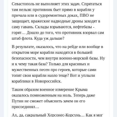
Севастополь не выполняет этих задач. Спрятаться
там нельзя: противник бьет прямо в корабли у
причала или в судоремонтных доках, ПВО не
защищает, вражеские надводные дроны заходят в
саму гавань. Склады взрываются, нефтебазы -
горят… Дошло до того, что противник взорвал сам
штаб флота. Куда уж дальше?
В результате, оказалось, что на рейде или вообще в
открытом море корабли находятся в большей
безопасности, чем внутри военно-морской базы. Ну
и к чему такая база? Только для красивых и
мужественных песен про героев, которые сами
топят свои корабли назло теще? Вот и уплыли
кораблики в Новороссийск.
Таким образом военное измерение Крыма
оказалось помноженным на ноль. Теперь даже
Путин не сможет объяснить зачем он его
присоединял…
Ах, да, сакральный Херсонес-Корсунь… Как я мог