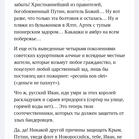
забыть! Христианнейший из правителей,
богобоязненный Путин, воитель Божий… Ну вот
разве, что только эта болтовня и осталась… Ну и
пляжи из булыжников в Ялте, Артек с тупым
пионерским задором… Какашки и амбрэ на всем
побережье…
И еще есть выведенные четырьмя поколениями
советских курортников алчные и всеядные местные
жители, которые возьмут любое гражданство, и
поцелуют любой царственный зад, лишь бы
постоялец шел пожирнее: «pecunia non olet»
(«деньги не пахнут»).
Что ж, русский Иван, иди умри за этих королей
раскладушек и сараев втридорога (сортир на улице,
горячей воды нет)… Это теперь твои
соотечественники, которых ты должен защитить от
злых бандеровцев.
Да, да! Никакой другой причины защищать Крым,
Путин, уведя флот в Новороссийск, тебе, Иван, не