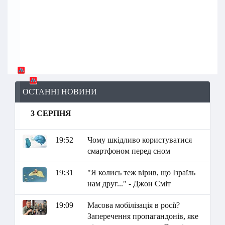
ОСТАННІ НОВИНИ
3 СЕРПНЯ
19:52
Чому шкідливо користуватися
смартфоном перед сном
19:31
"Я колись теж вірив, що Ізраїль
нам друг..." - Джон Сміт
19:09
Масова мобілізація в росії?
Заперечення пропагандонів, яке