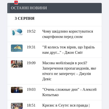
ОСТАННІ НОВИНИ
3 СЕРПНЯ
19:52
Чому шкідливо користуватися
смартфоном перед сном
19:31
"Я колись теж вірив, що Ізраїль
нам друг..." - Джон Сміт
19:09
Масова мобілізація в росії?
Заперечення пропагандонів, яке
нічого не заперечує – Джулія
Девіс
19:03
"Очень сложные дни" - Алексей
Копытько
18:51
Кризис в Сеуте: вся правда |