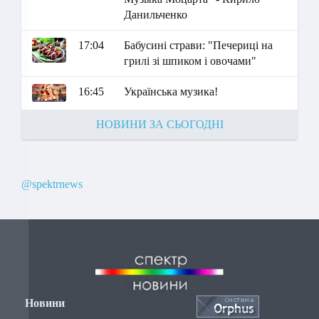
Данильченко
17:04
Бабусині страви: "Печериці на
грилі зі шпиком і овочами"
16:45
Українська музика!
НОВИНИ ЗА СЬОГОДНІ
@spektrnews
Новини