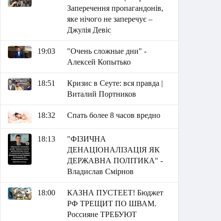
Заперечення пропагандонів,
яке нічого не заперечує –
Джулія Девіс
19:03
"Очень сложные дни" -
Алексей Копытько
18:51
Кризис в Сеуте: вся правда |
Виталий Портников
18:32
Спать более 8 часов вредно
18:13
"ФІЗИЧНА
ДЕНАЦІОНАЛІЗАЦІЯ ЯК
ДЕРЖАВНА ПОЛІТИКА" -
Владислав Смірнов
18:00
КАЗНА ПУСТЕЕТ! Бюджет
РФ ТРЕЩИТ ПО ШВАМ.
Россияне ТРЕБУЮТ