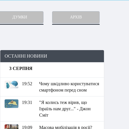
ДУМКИ
АРХІВ
ОСТАННІ НОВИНИ
3 СЕРПНЯ
19:52
Чому шкідливо користуватися
смартфоном перед сном
19:31
"Я колись теж вірив, що
Ізраїль нам друг..." - Джон
Сміт
19:09
Масова мобілізація в росії?