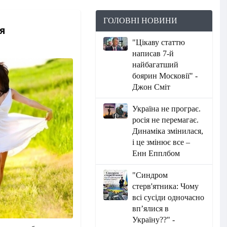
ГОЛОВНІ НОВИНИ
я
"Цікаву статтю
написав 7-й
найбагатший
боярин Московії" -
Джон Сміт
Україна не програє.
росія не перемагає.
Динаміка змінилася,
і це змінює все –
Енн Епплбом
"Синдром
стерв'ятника: Чому
всі сусіди одночасно
вп’ялися в
Україну??" -