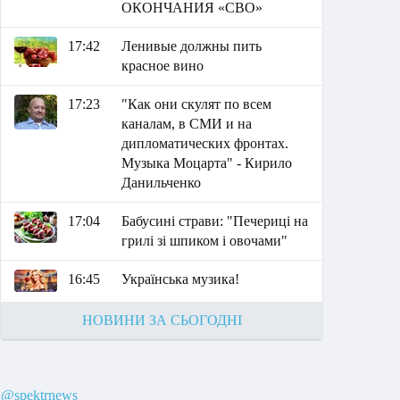
ОКОНЧАНИЯ «СВО»
17:42
Ленивые должны пить
красное вино
17:23
"Как они скулят по всем
каналам, в СМИ и на
дипломатических фронтах.
Музыка Моцарта" - Кирило
Данильченко
17:04
Бабусині страви: "Печериці на
грилі зі шпиком і овочами"
16:45
Українська музика!
НОВИНИ ЗА СЬОГОДНІ
@spektrnews