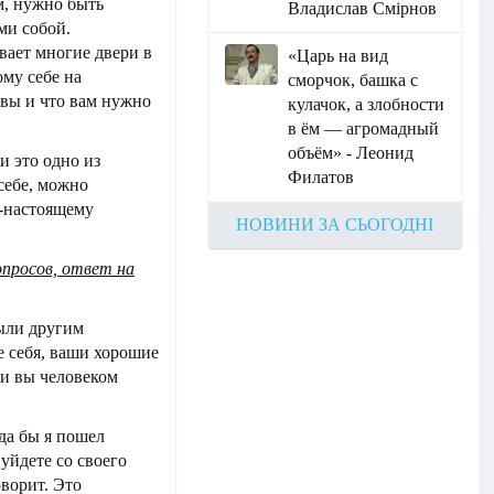
м, нужно быть
Владислав Смірнов
ми собой.
вает многие двери в
«Царь на вид
ому себе на
сморчок, башка с
 вы и что вам нужно
кулачок, а злобности
в ём — агромадный
объём» - Леонид
и это одно из
Филатов
себе, можно
о-настоящему
НОВИНИ ЗА СЬОГОДНІ
опросов, ответ на
были другим
е себя, ваши хорошие
ли вы человеком
да бы я пошел
 уйдете со своего
оворит. Это