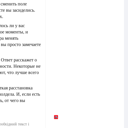
 сменить поле
сте вы засиделись.
х.
лось ли у вас
кое моменты, и
ора менять
 вы просто замечаете
 Ответ расскажет о
ности. Некоторые не
ают, что лучше всего
ткая расстановка
олдела. И, если есть
ь, от чего вы
еобхідний текст і