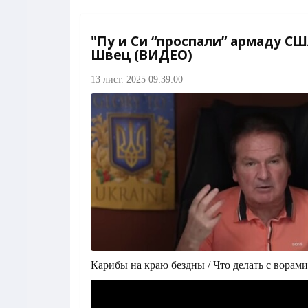
"Пу и Си “проспали” армаду СШ
Швец (ВИДЕО)
13 лист. 2025 09:39:00
Карибы на краю бездны / Что делать с ворами