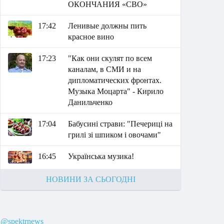
ОКОНЧАНИЯ «СВО»
17:42
Ленивые должны пить
красное вино
17:23
"Как они скулят по всем
каналам, в СМИ и на
дипломатических фронтах.
Музыка Моцарта" - Кирило
Данильченко
17:04
Бабусині страви: "Печериці на
грилі зі шпиком і овочами"
16:45
Українська музика!
НОВИНИ ЗА СЬОГОДНІ
@spektrnews