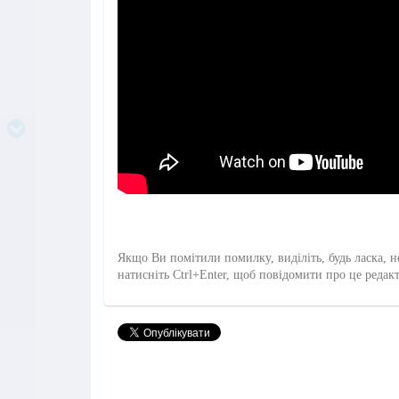
Якщо Ви помітили помилку, виділіть, будь ласка, н
натисніть Ctrl+Enter, щоб повідомити про це редак