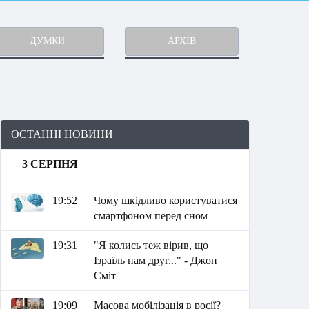
ДУМКИ
АРХІВ
ОСТАННІ НОВИНИ
3 СЕРПНЯ
19:52
Чому шкідливо користуватися
смартфоном перед сном
19:31
"Я колись теж вірив, що
Ізраїль нам друг..." - Джон
Сміт
19:09
Масова мобілізація в росії?