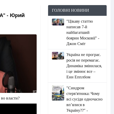
ГОЛОВНІ НОВИНИ
А" - Юрий
"Цікаву статтю
написав 7-й
найбагатший
боярин Московії" -
Джон Сміт
Україна не програє.
росія не перемагає.
Динаміка змінилася,
і це змінює все –
Енн Епплбом
"Синдром
стерв'ятника: Чому
 во власти?
всі сусіди одночасно
вп’ялися в
Україну??" -