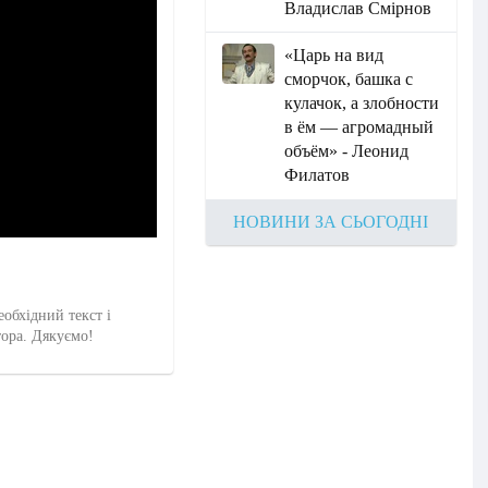
Владислав Смірнов
«Царь на вид
сморчок, башка с
кулачок, а злобности
в ём — агромадный
объём» - Леонид
Филатов
НОВИНИ ЗА СЬОГОДНІ
еобхідний текст і
тора. Дякуємо!