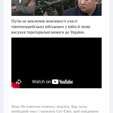
Путін не виключив можливості участі
північнокрейських військових у війні й знову
висунув територіальні вимоги до України.
Якщо Ви помітили помилку, виділіть, будь ласка,
необхідний текст і натисніть Ctrl+Enter, щоб повідомити