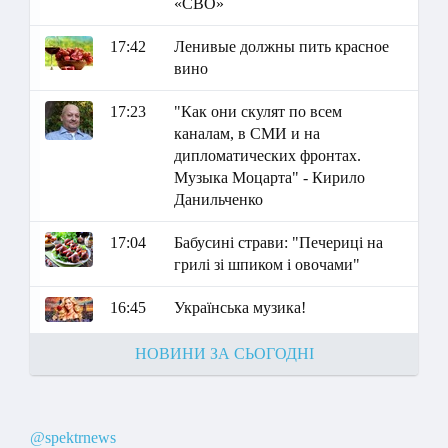
«СВО»
17:42
Ленивые должны пить красное
вино
17:23
"Как они скулят по всем
каналам, в СМИ и на
дипломатических фронтах.
Музыка Моцарта" - Кирило
Данильченко
17:04
Бабусині страви: "Печериці на
грилі зі шпиком і овочами"
16:45
Українська музика!
НОВИНИ ЗА СЬОГОДНІ
@spektrnews