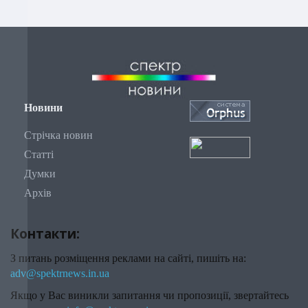
Новини
Стрічка новин
Статті
Думки
Архів
Контакти:
З питань розміщення реклами на сайті, пишіть на:
adv@spektrnews.in.ua
Якщо у Вас виникли запитання чи пропозиції, звертайтесь