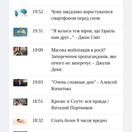
19:52
Чому шкідливо користуватися
смартфоном перед сном
19:31
"Я колись теж вірив, що Ізраїль
нам друг..." - Джон Сміт
19:09
Масова мобілізація в росії?
Заперечення пропагандонів, яке
нічого не заперечує – Джулія
Девіс
19:03
"Очень сложные дни" - Алексей
Копытько
18:51
Кризис в Сеуте: вся правда |
Виталий Портников
18:32
Спать более 8 часов вредно