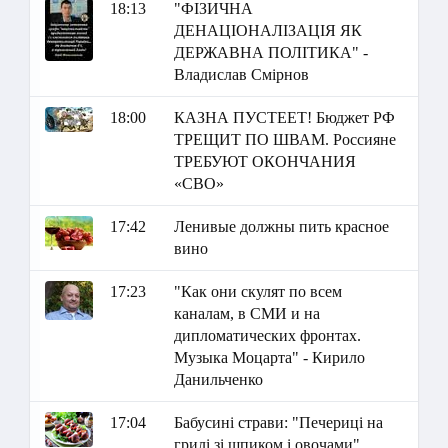
18:13
"ФІЗИЧНА
ДЕНАЦІОНАЛІЗАЦІЯ ЯК
ДЕРЖАВНА ПОЛІТИКА" -
Владислав Смірнов
18:00
КАЗНА ПУСТЕЕТ! Бюджет РФ
ТРЕЩИТ ПО ШВАМ. Россияне
ТРЕБУЮТ ОКОНЧАНИЯ
«СВО»
17:42
Ленивые должны пить красное
вино
17:23
"Как они скулят по всем
каналам, в СМИ и на
дипломатических фронтах.
Музыка Моцарта" - Кирило
Данильченко
17:04
Бабусині страви: "Печериці на
грилі зі шпиком і овочами"