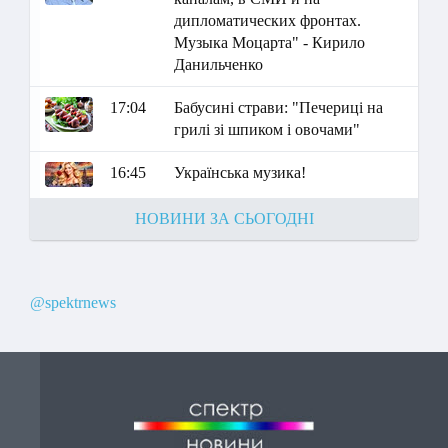
дипломатических фронтах.
Музыка Моцарта" - Кирило
Данильченко
17:04
Бабусині страви: "Печериці на
грилі зі шпиком і овочами"
16:45
Українська музика!
НОВИНИ ЗА СЬОГОДНІ
@spektrnews