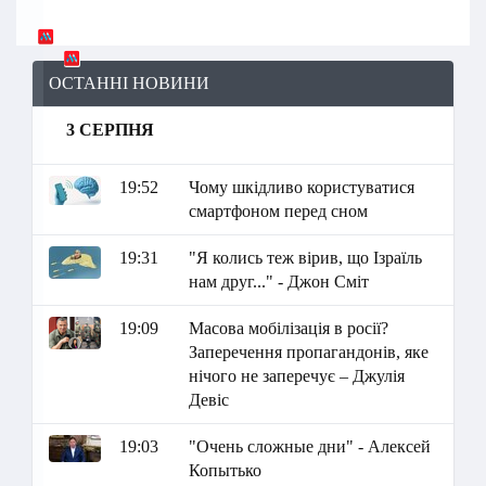
ОСТАННІ НОВИНИ
3 СЕРПНЯ
19:52
Чому шкідливо користуватися
смартфоном перед сном
19:31
"Я колись теж вірив, що Ізраїль
нам друг..." - Джон Сміт
19:09
Масова мобілізація в росії?
Заперечення пропагандонів, яке
нічого не заперечує – Джулія
Девіс
19:03
"Очень сложные дни" - Алексей
Копытько