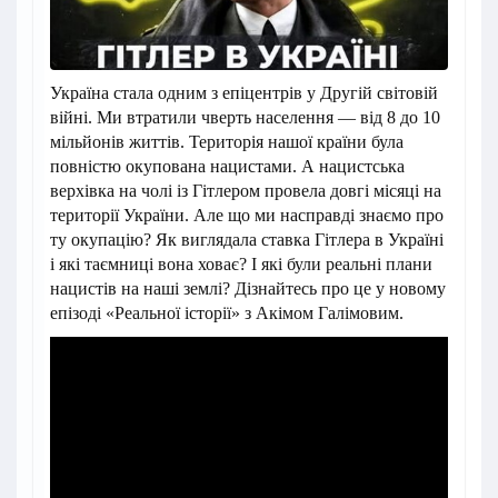
Україна стала одним з епіцентрів у Другій світовій
війні. Ми втратили чверть населення — від 8 до 10
мільйонів життів. Територія нашої країни була
повністю окупована нацистами. А нацистська
верхівка на чолі із Гітлером провела довгі місяці на
території України. Але що ми насправді знаємо про
ту окупацію? Як виглядала ставка Гітлера в Україні
і які таємниці вона ховає? І які були реальні плани
нацистів на наші землі? Дізнайтесь про це у новому
епізоді «Реальної історії» з Акімом Галімовим.