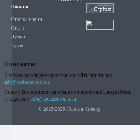
Новини
Стрічка новин
Статті
Думки
Архів
Контакти:
З питань розміщення реклами на сайті, пишіть на:
adv@spektrnews.in.ua
Якщо у Вас виникли запитання чи пропозиції, звертайтесь
за адресою:
info@spektrnews.in.ua
© 2015-2026 Новини Спектр.