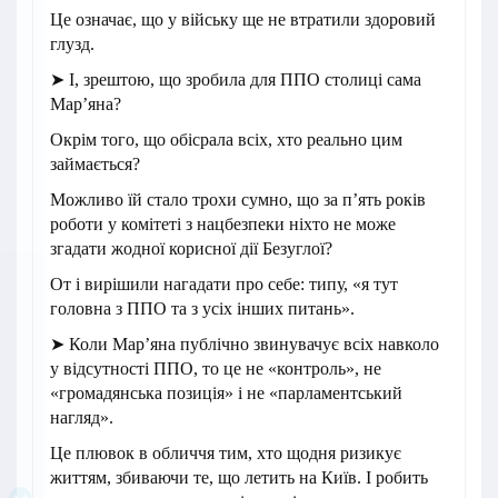
Це означає, що у війську ще не втратили здоровий
глузд.
➤ І, зрештою, що зробила для ППО столиці сама
Марʼяна?
Окрім того, що обісрала всіх, хто реально цим
займається?
Можливо їй стало трохи сумно, що за п’ять років
роботи у комітеті з нацбезпеки ніхто не може
згадати жодної корисної дії Безуглої?
От і вирішили нагадати про себе: типу, «я тут
головна з ППО та з усіх інших питань».
➤ Коли Марʼяна публічно звинувачує всіх навколо
у відсутності ППО, то це не «контроль», не
«громадянська позиція» і не «парламентський
нагляд».
Це плювок в обличчя тим, хто щодня ризикує
життям, збиваючи те, що летить на Київ. І робить