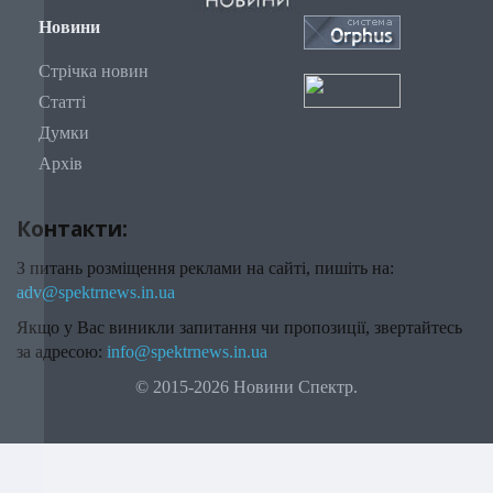
Новини
Стрічка новин
Статті
Думки
Архів
Контакти:
З питань розміщення реклами на сайті, пишіть на:
adv@spektrnews.in.ua
Якщо у Вас виникли запитання чи пропозиції, звертайтесь
за адресою:
info@spektrnews.in.ua
© 2015-2026 Новини Спектр.