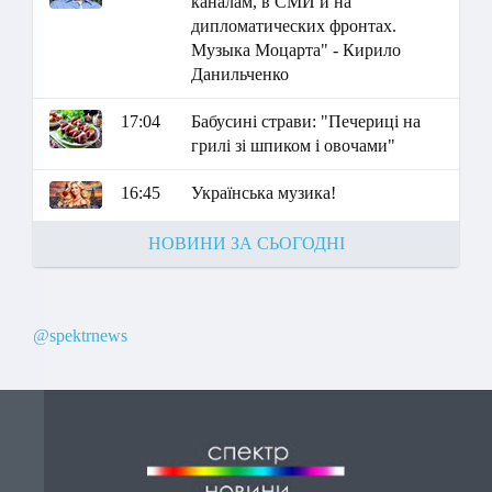
каналам, в СМИ и на
дипломатических фронтах.
Музыка Моцарта" - Кирило
Данильченко
17:04
Бабусині страви: "Печериці на
грилі зі шпиком і овочами"
16:45
Українська музика!
НОВИНИ ЗА СЬОГОДНІ
@spektrnews