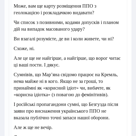
Може, вам ще карту розміщення ППО з
геолокацією і розкладачкою видавати?
Чи список з позивними, кодами допусків і планом
дій на випадок масованого удару?
Ви взагалі розумієте, де ви і коли живете, чи ні?
Схоже, ні.
Але це ще не найгірше, а найгірше, що ворог читає
ці ваші пости. І дякує.
Сумнівів, що Марʼяна свідомо працює на Кремль,
нема майже ні в кого. Якщо не за гроші, то
принаймні як «корисний ідіот» чи, вибачте, як
«корисна ідіотка» (з повагою до фемінітивів).
І російські пропагандони сумні, що Безгузда після
заяви про виснаження українського ППО не
вказала публічно точні запаси нашої оборони.
Але ж ще не вечір.