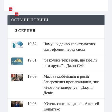
ОСТАННІ НОВИНИ
3 СЕРПНЯ
19:52
Чому шкідливо користуватися
смартфоном перед сном
19:31
"Я колись теж вірив, що Ізраїль
нам друг..." - Джон Сміт
19:09
Масова мобілізація в росії?
Заперечення пропагандонів, яке
нічого не заперечує – Джулія
Девіс
19:03
"Очень сложные дни" - Алексей
Копытько