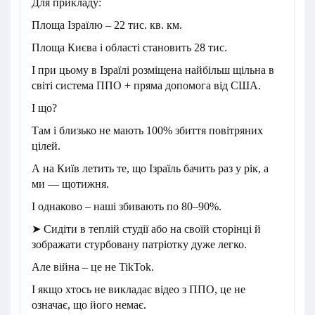
Для прикладу:
Площа Ізраїлю – 22 тис. кв. км.
Площа Києва і області становить 28 тис.
І при цьому в Ізраїлі розміщена найбільш щільна в
світі система ППО + пряма допомога від США.
І що?
Там і близько не мають 100% збиття повітряних
цілей.
А на Київ летить те, що Ізраїль бачить раз у рік, а
ми — щотижня.
І однаково – наші збивають по 80–90%.
➤ Сидіти в теплій студії або на своїй сторінці й
зображати стурбовану патріотку дуже легко.
Але війна – це не TikTok.
І якщо хтось не викладає відео з ППО, це не
означає, що його немає.