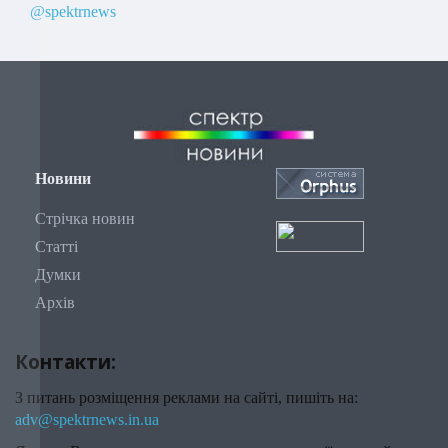
@spektrnews
Новини
Стрічка новин
Статті
Думки
Архів
Контакти:
З питань розміщення реклами на сайті, пишіть на:
adv@spektrnews.in.ua