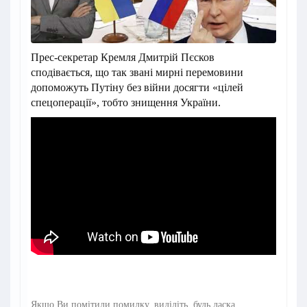
Прес-секретар Кремля Дмитрій Пєсков
сподівається, що так звані мирні перемовини
допоможуть Путіну без війни досягти «цілей
спецоперації», тобто знищення України.
Якщо Ви помітили помилку, виділіть, будь ласка,