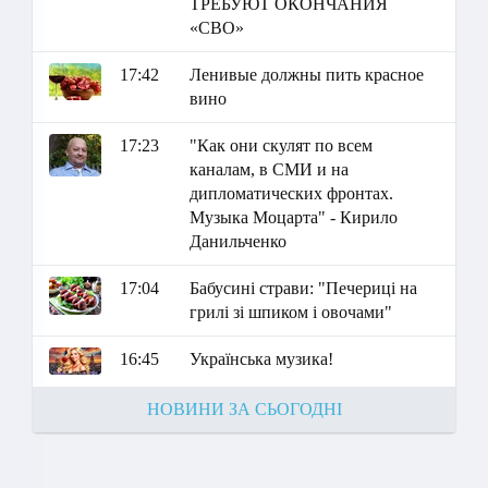
ТРЕБУЮТ ОКОНЧАНИЯ
«СВО»
17:42
Ленивые должны пить красное
вино
17:23
"Как они скулят по всем
каналам, в СМИ и на
дипломатических фронтах.
Музыка Моцарта" - Кирило
Данильченко
17:04
Бабусині страви: "Печериці на
грилі зі шпиком і овочами"
16:45
Українська музика!
НОВИНИ ЗА СЬОГОДНІ