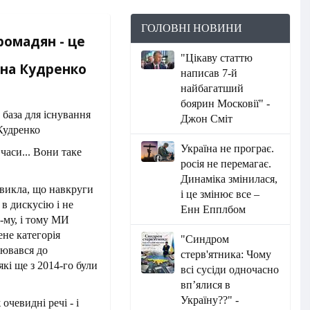
ГОЛОВНІ НОВИНИ
громадян - це
"Цікаву статтю
ена Кудренко
написав 7-й
найбагатший
боярин Московії" -
Джон Сміт
Україна не програє.
 часи... Вони таке
росія не перемагає.
Динаміка змінилася,
звикла, що навкруги
і це змінює все –
 в дискусію і не
Енн Епплбом
-му, і тому МИ
ене категорія
"Синдром
уювався до
стерв'ятника: Чому
які ще з 2014-го були
всі сусіди одночасно
вп’ялися в
Україну??" -
очевидні речі - і