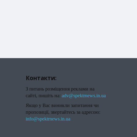
Контакти:
З питань розміщення реклами на
сайті, пишіть на:
adv@spektrnews.in.ua
Якщо у Вас виникли запитання чи
пропозиції, звертайтесь за адресою:
info@spektrnews.in.ua