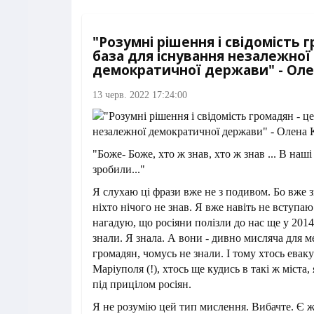
"Розумні рішення і свідомість 
база для існування незалежної
демократичної держави" - Ол
13 черв. 2022 17:24:00
"Боже- Боже, хто ж знав, хто ж знав ... В наші
зробили..."
Я слухаю ці фрази вже не з подивом. Бо вже 
ніхто нічого не знав. Я вже навіть не вступаю
нагадую, що росіяни полізли до нас ще у 2014
знали. Я знала. А вони - дивно мисляча для м
громадян, чомусь не знали. І тому хтось евак
Маріуполя (!), хтось ще кудись в такі ж міста, 
під прицілом росіян.
Я не розумію цей тип мислення. Вибачте. Є ж 