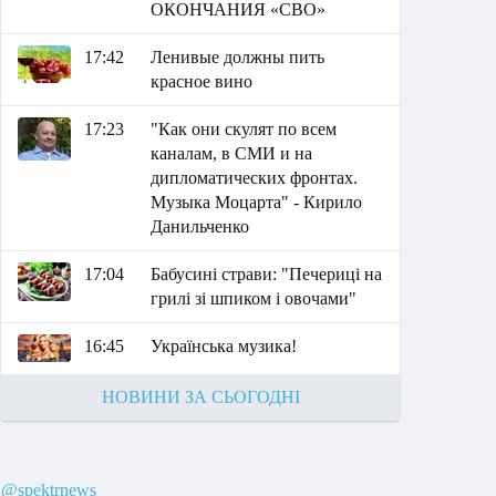
ОКОНЧАНИЯ «СВО»
17:42
Ленивые должны пить
красное вино
17:23
"Как они скулят по всем
каналам, в СМИ и на
дипломатических фронтах.
Музыка Моцарта" - Кирило
Данильченко
17:04
Бабусині страви: "Печериці на
грилі зі шпиком і овочами"
16:45
Українська музика!
НОВИНИ ЗА СЬОГОДНІ
@spektrnews