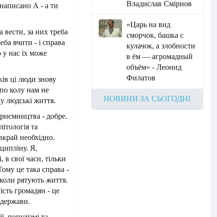
Владислав Смірнов
 написано А - а ти
«Царь на вид
 вести, за них треба
сморчок, башка с
еба вчити - і справа
кулачок, а злобности
о у нас їх може
в ём — агромадный
объём» - Леонид
Филатов
ків ці люди знову
 по колу нам не
НОВИНИ ЗА СЬОГОДНІ
му людські життя.
приємництва - добре.
літологія та
 вкрай необхідно.
ципліну. Я,
 в свої часи, тільки
 Тому це така справа -
нколи рятують життя.
ість громадян - це
 держави.
, популізмі та