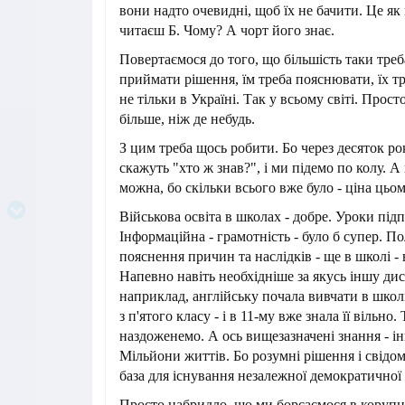
вони надто очевидні, щоб їх не бачити. Це як
читаєш Б. Чому? А чорт його знає.
Повертаємося до того, що більшість таки треба
приймати рішення, їм треба пояснювати, їх тр
не тільки в Україні. Так у всьому світі. Прост
більше, ніж де небудь.
З цим треба щось робити. Бо через десяток ро
скажуть "хто ж знав?", і ми підемо по колу. А
можна, бо скільки всього вже було - ціна цьо
Військова освіта в школах - добре. Уроки під
Інформаційна - грамотність - було б супер. По
пояснення причин та наслідків - ще в школі -
Напевно навіть необхідніше за якусь іншу дис
наприклад, англійську почала вивчати в школі,
з п'ятого класу - і в 11-му вже знала її вільно.
наздоженемо. А ось вищезазначені знання - і
Мільйони життів. Бо розумні рішення і свідом
база для існування незалежної демократичної
Просто набридло, що ми борсаємося в корупції