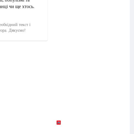
анці чи ще хтось.
еобхідний текст і
тора. Дякуємо!