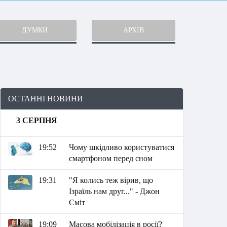
ДУМКИ
АРХІВ
ОСТАННІ НОВИНИ
3 СЕРПНЯ
19:52
Чому шкідливо користуватися
смартфоном перед сном
19:31
"Я колись теж вірив, що
Ізраїль нам друг..." - Джон
Сміт
19:09
Масова мобілізація в росії?