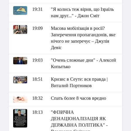
19:31
"Я колись теж вірив, що Ізраїль
нам друг..." - Джон Сміт
19:09
Масова мобілізація в росії?
Заперечення пропагандонів, яке
нічого не заперечує – Джулія
Девіс
19:03
"Очень сложные дни" - Алексей
Копытько
18:51
Кризис в Сеуте: вся правда |
Виталий Портников
18:32
Спать более 8 часов вредно
18:13
"ФІЗИЧНА
ДЕНАЦІОНАЛІЗАЦІЯ ЯК
ДЕРЖАВНА ПОЛІТИКА" -