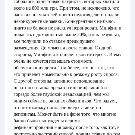
собрались одни только патриоты, которых хватило
всего на 800 млн грн. При этом, не исключено, что
часть из покупателей просто недоглядели и подали
неконкурентные заявки. Конкурентных не было,
никто из банков не рискнул нервировать Минфин и
подавать с доходностью выше 20%, и как результат,
все получили по ставкам предыдущего
размещения. До момента роста ставок. С одной
стороны, Минфин отстаивает свои интересы. И ему
очень не хочется повышать стоимость
обслуживания долга. Тем более, что не факт, что
это приведет моментально к резкому росту спроса.
С другой стороны, активное использование
печатного станка чревато гиперинфляцией и
гораздо более глубокой девальвацией, чем мы
видим сейчас на экранах обменников. Что радует,
что потихоньку поползли вверх ставки по
депозитам. Может быть на фоне того, что многие
банки были вынуждены вернуть
рефинансирования Нацбанку после того, как тот, в
достаточно жестокий способ, поднял ставки по тем