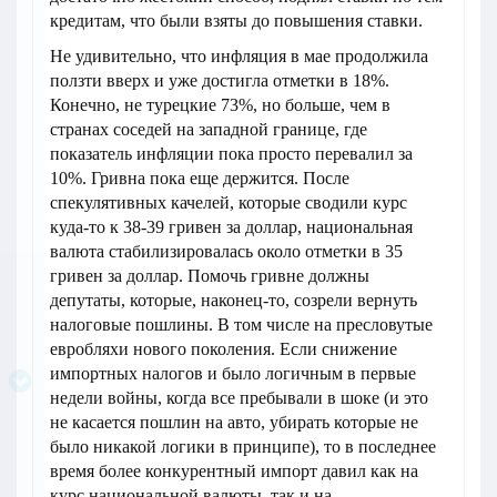
кредитам, что были взяты до повышения ставки.
Не удивительно, что инфляция в мае продолжила
ползти вверх и уже достигла отметки в 18%.
Конечно, не турецкие 73%, но больше, чем в
странах соседей на западной границе, где
показатель инфляции пока просто перевалил за
10%. Гривна пока еще держится. После
спекулятивных качелей, которые сводили курс
куда-то к 38-39 гривен за доллар, национальная
валюта стабилизировалась около отметки в 35
гривен за доллар. Помочь гривне должны
депутаты, которые, наконец-то, созрели вернуть
налоговые пошлины. В том числе на пресловутые
евробляхи нового поколения. Если снижение
импортных налогов и было логичным в первые
недели войны, когда все пребывали в шоке (и это
не касается пошлин на авто, убирать которые не
было никакой логики в принципе), то в последнее
время более конкурентный импорт давил как на
курс национальной валюты, так и на