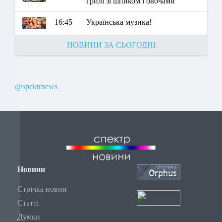
грилі зі шпиком і овочами"
16:45
Українська музика!
НОВИНИ ЗА СЬОГОДНІ
@spektrnews
Новини
Стрічка новин
Статті
Думки