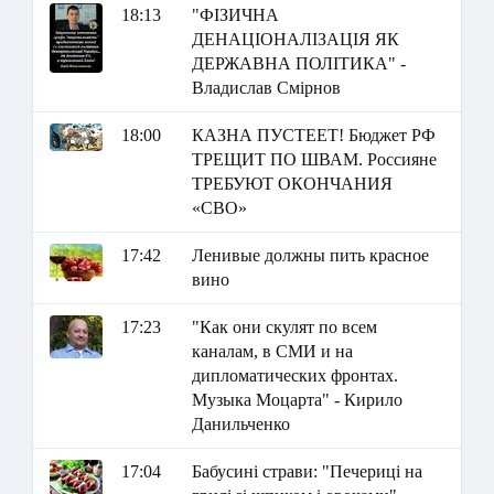
18:13
"ФІЗИЧНА
ДЕНАЦІОНАЛІЗАЦІЯ ЯК
ДЕРЖАВНА ПОЛІТИКА" -
Владислав Смірнов
18:00
КАЗНА ПУСТЕЕТ! Бюджет РФ
ТРЕЩИТ ПО ШВАМ. Россияне
ТРЕБУЮТ ОКОНЧАНИЯ
«СВО»
17:42
Ленивые должны пить красное
вино
17:23
"Как они скулят по всем
каналам, в СМИ и на
дипломатических фронтах.
Музыка Моцарта" - Кирило
Данильченко
17:04
Бабусині страви: "Печериці на