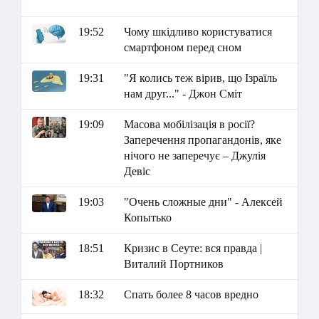
19:52
Чому шкідливо користуватися
смартфоном перед сном
19:31
"Я колись теж вірив, що Ізраїль
нам друг..." - Джон Сміт
19:09
Масова мобілізація в росії?
Заперечення пропагандонів, яке
нічого не заперечує – Джулія
Девіс
19:03
"Очень сложные дни" - Алексей
Копытько
18:51
Кризис в Сеуте: вся правда |
Виталий Портников
18:32
Спать более 8 часов вредно