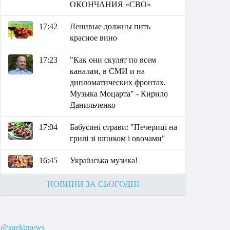
ОКОНЧАНИЯ «СВО»
17:42
Ленивые должны пить
красное вино
17:23
"Как они скулят по всем
каналам, в СМИ и на
дипломатических фронтах.
Музыка Моцарта" - Кирило
Данильченко
17:04
Бабусині страви: "Печериці на
грилі зі шпиком і овочами"
16:45
Українська музика!
НОВИНИ ЗА СЬОГОДНІ
@spektrnews