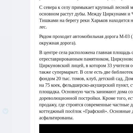
С севера к селу примыкает крупный лесной ма
основном растут дубы. Между Циркунами и 
Тишками на берегу реки Харьков находится
лес.
Рядом проходит автомобильная дорога М-03 
окружная дорога).
В центре села расположена главная площадь 
отреставрированным памятником, Циркуновск
Циркуновский лицей, в котором 33 учителя о
также супермаркет. В селе есть две библиот
фондом 20 тыс. томов, клуб, детский сад, До
на 75 коек, фельдшерско-акушерский пункт, 
площадка. Основную часть занимают дома со
дореволюционной постройки. Кроме того, ест
продажу, где строятся современные частные д
коттеджный посёлок «Графский». Основные д
асфальтированы.