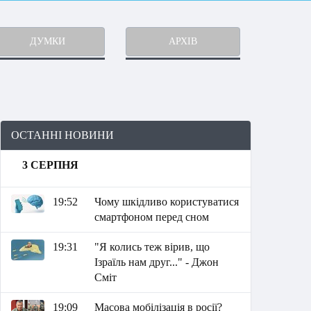
ДУМКИ
АРХІВ
ОСТАННІ НОВИНИ
3 СЕРПНЯ
19:52
Чому шкідливо користуватися
смартфоном перед сном
19:31
"Я колись теж вірив, що
Ізраїль нам друг..." - Джон
Сміт
19:09
Масова мобілізація в росії?