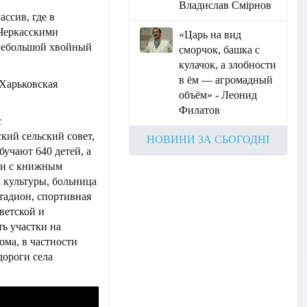
Владислав Смірнов
ссив, где в
Черкасскими
«Царь на вид
 небольшой хвойный
сморчок, башка с
кулачок, а злобности
в ём — агромадный
(Харьковская
объём» - Леонид
Филатов
с
ий сельский совет,
НОВИНИ ЗА СЬОГОДНІ
бучают 640 детей, а
еки с книжным
м культуры, больница
стадион, спортивная
ветской и
ь участки на
ома, в частности
ороги села