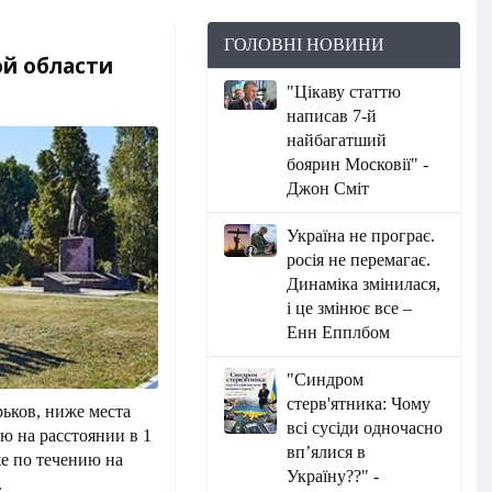
ГОЛОВНІ НОВИНИ
ой области
"Цікаву статтю
написав 7-й
найбагатший
боярин Московії" -
Джон Сміт
Україна не програє.
росія не перемагає.
Динаміка змінилася,
і це змінює все –
Енн Епплбом
"Синдром
стерв'ятника: Чому
ьков, ниже места
всі сусіди одночасно
ю на расстоянии в 1
вп’ялися в
е по течению на
Україну??" -
.