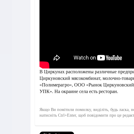
В Циркунах расположены различные предпри
Циркуновский мясокомбинат, молочно-товар
«Полимерагро», ООО «Рынок Циркуновский
УПК». На окраине села есть ресторан.
Якщо Ви помітили помилку, виділіть, будь ласка, н
натисніть Ctrl+Enter, щоб повідомити про це редак