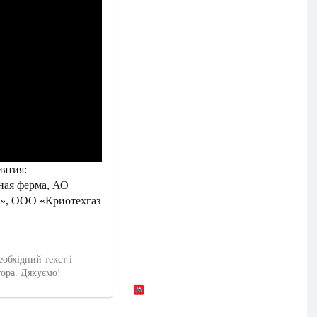
ятия:
ная ферма, АО
», ООО «Криотехгаз
еобхідний текст і
тора. Дякуємо!