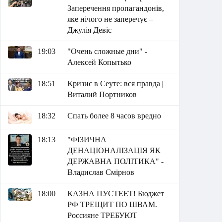
Заперечення пропагандонів,
яке нічого не заперечує –
Джулія Девіс
19:03
"Очень сложные дни" -
Алексей Копытько
18:51
Кризис в Сеуте: вся правда |
Виталий Портников
18:32
Спать более 8 часов вредно
18:13
"ФІЗИЧНА
ДЕНАЦІОНАЛІЗАЦІЯ ЯК
ДЕРЖАВНА ПОЛІТИКА" -
Владислав Смірнов
18:00
КАЗНА ПУСТЕЕТ! Бюджет
РФ ТРЕЩИТ ПО ШВАМ.
Россияне ТРЕБУЮТ