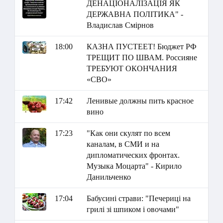
ДЕНАЦІОНАЛІЗАЦІЯ ЯК
ДЕРЖАВНА ПОЛІТИКА" -
Владислав Смірнов
18:00
КАЗНА ПУСТЕЕТ! Бюджет РФ
ТРЕЩИТ ПО ШВАМ. Россияне
ТРЕБУЮТ ОКОНЧАНИЯ
«СВО»
17:42
Ленивые должны пить красное
вино
17:23
"Как они скулят по всем
каналам, в СМИ и на
дипломатических фронтах.
Музыка Моцарта" - Кирило
Данильченко
17:04
Бабусині страви: "Печериці на
грилі зі шпиком і овочами"