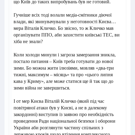
що Київ до таких випробувань був не готовий.
Гучніше всіх тоді волали медіа-смітники діючої
влади, які звинувачували у неготовності Києва…
мера Віталія Кличко. Бо звісно, то ж Кличко мав
організувати ППО, аби захистити київські ТЕС, ви
хіба не знали?
Коли холоди минули і загроза замерзання зникла,
постало питання – Київ треба готувати до нової
зими. Бо можна жити ілюзіями, мовляв «два-три
тижні, максимум – місяць» та про «цього липня
кава у Криму», але може статися ще й так що до
зими війна не завершиться.
І от мер Києва Віталій Кличко (який під час
повітряної атаки був у Києві, а не в далекому
закордонні) виступив із заявою про необхідність
проведення Ради національної безпеки і оборони
України аби розглянути частину спільних з
державою кроків щодо втілення комплексного