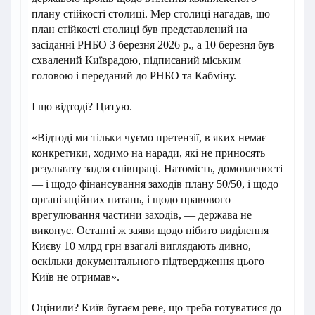
плану стійкості столиці. Мер столиці нагадав, що
план стійкості столиці був представлений на
засіданні РНБО 3 березня 2026 р., а 10 березня був
схвалений Київрадою, підписаний міським
головою і переданий до РНБО та Кабміну.
І що відтоді? Цитую.
«Відтоді ми тільки чуємо претензії, в яких немає
конкретики, ходимо на наради, які не приносять
результату задля співпраці. Натомість, домовленості
— і щодо фінансування заходів плану 50/50, і щодо
організаційних питань, і щодо правового
врегулювання частини заходів, — держава не
виконує. Останні ж заяви щодо нібито виділення
Києву 10 млрд грн взагалі виглядають дивно,
оскільки документального підтвердження цього
Київ не отримав».
Оцінили? Київ бугаєм реве, що треба готуватися до