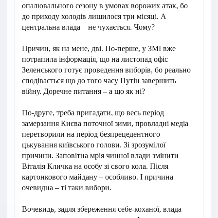
опалювального сезону в умовах ворожих атак, бо
до приходу холодів лишилося три місяці. А
центральна влада – не чухається. Чому?
Причин, як на мене, дві. По-перше, у ЗМІ вже
потрапила інформація, що на листопад офіс
Зеленського готує проведення виборів, бо реально
сподівається що до того часу Путін завершить
війну. Доречне питання – а що як ні?
По-друге, треба пригадати, що весь період
замерзання Києва поточної зими, провладні медіа
перетворили на період безпрецедентного
цькування київського голови. Зі зрозумілої
причини. Заповітна мрія чинної влади змінити
Віталія Кличка на особу зі свого кола. Після
картонкового майдану – особливо. І причина
очевидна – ті таки вибори.
Вочевидь, задля збереження себе-коханої, влада