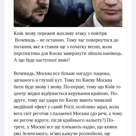
Київ знову пережив жахливу атаку з повітря.
Вочевидь – не останню. Тому час повернутися до
питання, яке я ставив ще з початку весни, коли
перспектива для Києва замерзнути зійшла нанівець.
А що буде наступної зими?
Вочевидь, Москва все більше нагадує пацюка,
загнаного в глухий кут. Тому по Києву Москва
бити буде знову і знову. По-перше, тому що Київ то
центр звідки відбувається керування країною. По-
друге, тому що удари по Києву мають чималий
медійний ефект у самій Росії, особливо зараз, коли
весь світ реготав з палаючої Москви (до речі, а чому
не регоче вдруге, після крайнього нальоту?) По-
третє, у Москві все ще плекають надію, що кияни
(які Зеленського, м’яко кажучи розлюбили, ще