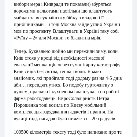
вибори мера і Київради те показали) збуряться
ворожими нальотами настільки що влаштують
майдан та всеукраїнську бійку з владою і її
прибічниками – і тоді Москва зайде углиб України
мов по проспекту. Влаштувати в Україні таку собі
«Руїну – 2» для Москви то блакитна мрія.
Тепер. Буквально щойно ми пережили зиму, коли
Київ стояв у кроці від необхідності масової
евакуації мешканців через гуманітарну катастрофу.
Київ сидів без світла, тепла і води. Я маю
знайомих, які прибігали тоді додому раз на 4-5 днів
аби… перевдягнутися. Бо подобу гуртожитку з
душем, пралкою і кухнею їм влаштувала на роботі
фірма-работодавець. ЄвроСоладірність Петра
Порошенка тоді возила по Києву мобільний
комплекс для заряджання гаджетів і прання. На
вулиці тоді, нагадаю було нижче за – 20 градусів.
100500 кілометрів тексту тоді було написано про те