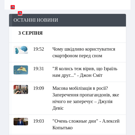
ОСТАННІ НОВИНИ
3 СЕРПНЯ
19:52
Чому шкідливо користуватися
смартфоном перед сном
19:31
"Я колись теж вірив, що Ізраїль
нам друг..." - Джон Сміт
19:09
Масова мобілізація в росії?
Заперечення пропагандонів, яке
нічого не заперечує – Джулія
Девіс
19:03
"Очень сложные дни" - Алексей
Копытько