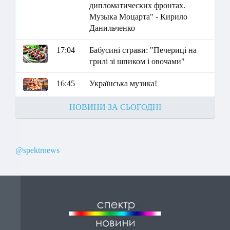
дипломатических фронтах.
Музыка Моцарта" - Кирило
Данильченко
17:04
Бабусині страви: "Печериці на
грилі зі шпиком і овочами"
16:45
Українська музика!
НОВИНИ ЗА СЬОГОДНІ
@spektrnews