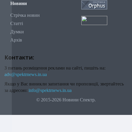
Новини
Стрічка новин
Статті
Думки
Архів
Контакти:
З питань розміщення реклами на сайті, пишіть на:
adv@spektrnews.in.ua
Якщо у Вас виникли запитання чи пропозиції, звертайтесь
за адресою:
info@spektrnews.in.ua
© 2015-2026 Новини Спектр.