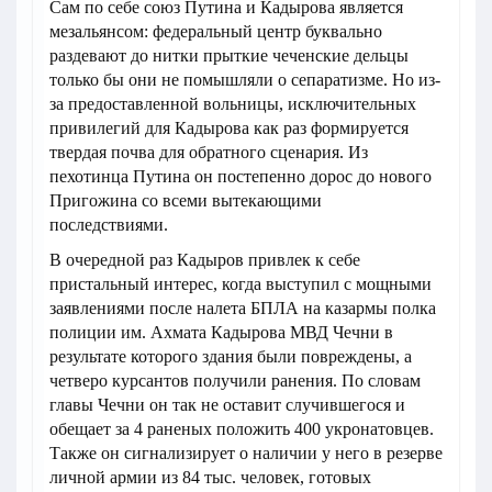
Сам по себе союз Путина и Кадырова является
мезальянсом: федеральный центр буквально
раздевают до нитки прыткие чеченские дельцы
только бы они не помышляли о сепаратизме. Но из-
за предоставленной вольницы, исключительных
привилегий для Кадырова как раз формируется
твердая почва для обратного сценария. Из
пехотинца Путина он постепенно дорос до нового
Пригожина со всеми вытекающими
последствиями.
В очередной раз Кадыров привлек к себе
пристальный интерес, когда выступил с мощными
заявлениями после налета БПЛА на казармы полка
полиции им. Ахмата Кадырова МВД Чечни в
результате которого здания были повреждены, а
четверо курсантов получили ранения. По словам
главы Чечни он так не оставит случившегося и
обещает за 4 раненых положить 400 укронатовцев.
Также он сигнализирует о наличии у него в резерве
личной армии из 84 тыс. человек, готовых