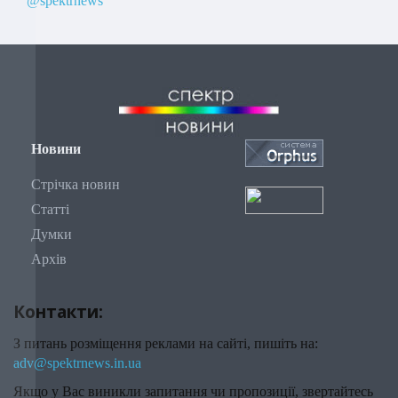
@spektrnews
Новини
Стрічка новин
Статті
Думки
Архів
Контакти:
З питань розміщення реклами на сайті, пишіть на:
adv@spektrnews.in.ua
Якщо у Вас виникли запитання чи пропозиції, звертайтесь