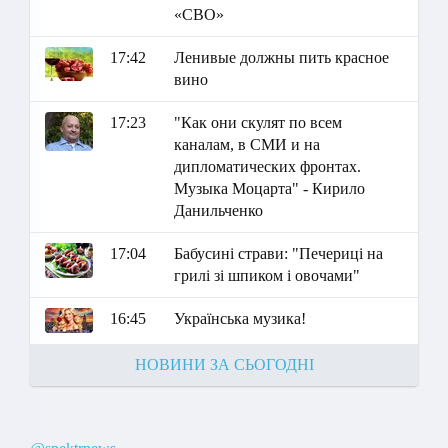
«СВО»
17:42
Ленивые должны пить красное
вино
17:23
"Как они скулят по всем
каналам, в СМИ и на
дипломатических фронтах.
Музыка Моцарта" - Кирило
Данильченко
17:04
Бабусині страви: "Печериці на
грилі зі шпиком і овочами"
16:45
Українська музика!
НОВИНИ ЗА СЬОГОДНІ