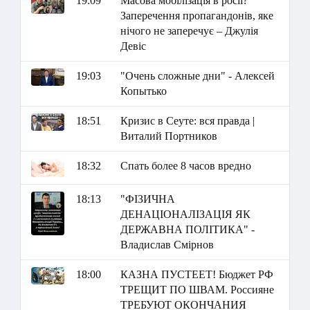
19:09
Масова мобілізація в росії?
Заперечення пропагандонів, яке
нічого не заперечує – Джулія
Девіс
19:03
"Очень сложные дни" - Алексей
Копытько
18:51
Кризис в Сеуте: вся правда |
Виталий Портников
18:32
Спать более 8 часов вредно
18:13
"ФІЗИЧНА
ДЕНАЦІОНАЛІЗАЦІЯ ЯК
ДЕРЖАВНА ПОЛІТИКА" -
Владислав Смірнов
18:00
КАЗНА ПУСТЕЕТ! Бюджет РФ
ТРЕЩИТ ПО ШВАМ. Россияне
ТРЕБУЮТ ОКОНЧАНИЯ