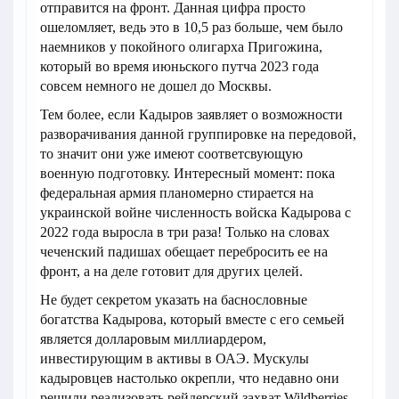
отправится на фронт. Данная цифра просто
ошеломляет, ведь это в 10,5 раз больше, чем было
наемников у покойного олигарха Пригожина,
который во время июньского путча 2023 года
совсем немного не дошел до Москвы.
Тем более, если Кадыров заявляет о возможности
разворачивания данной группировке на передовой,
то значит они уже имеют соответсвующую
военную подготовку. Интересный момент: пока
федеральная армия планомерно стирается на
украинской войне численность войска Кадырова с
2022 года выросла в три раза! Только на словах
чеченский падишах обещает перебросить ее на
фронт, а на деле готовит для других целей.
Не будет секретом указать на баснословные
богатства Кадырова, который вместе с его семьей
является долларовым миллиардером,
инвестирующим в активы в ОАЭ. Мускулы
кадыровцев настолько окрепли, что недавно они
решили реализовать рейдерский захват Wildberries,