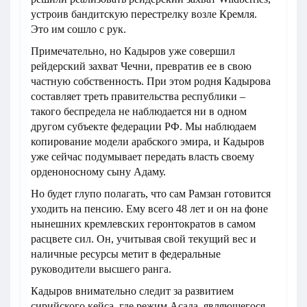
устроив бандитскую перестрелку возле Кремля.
Это им сошло с рук.
Примечательно, но Кадыров уже совершил
рейдерский захват Чечни, превратив ее в свою
частную собственность. При этом родня Кадырова
составляет треть правительства республики –
такого беспредела не наблюдается ни в одном
другом субъекте федерации РФ. Мы наблюдаем
копирование модели арабского эмира, и Кадыров
уже сейчас подумывает передать власть своему
орденоносному сыну Адаму.
Но будет глупо полагать, что сам Рамзан готовится
уходить на пенсию. Ему всего 48 лет и он на фоне
нынешних кремлевских геронтократов в самом
расцвете сил. Он, учитывая свой текущий вес и
наличные ресурсы метит в федеральные
руководители высшего ранга.
Кадыров внимательно следит за развитием
сирийского кейса, где режим Асада, являющегося