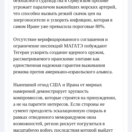
безопасного судоходства в Ормузском проливе
угрожает параличом важнейших морских артерий,
что способно вызвать резкий скачок цен на
энергоносители и ускорить инфляцию, которая в
самом Иране уже превысила пороговые 80%.
Отсутствие верифицированного соглашения и
ограничение инспекций МАГАТЭ побуждают
Тегеран ускорить создание ядерного оружия,
рассматриваемого иранскими элитами как
единственная надежная гарантия выживания
режима против американо-израильского альянса.
Нынешний отход США и Ирана от мирных
намерений демонстрирует хрупкость
компромиссов, которые строятся на принуждении,
а не на паритете интересов. Если стороны не
сумеют преодолеть эскалационную спираль в
рамках отведенного меморандумом окна
возможностей, регион рискует погрузиться в
масштабную войну, последствия которой выйдут