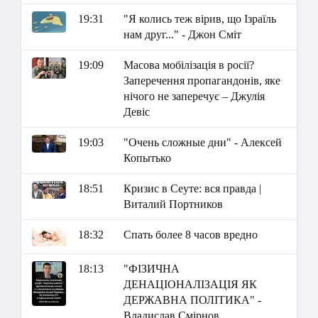
19:31
"Я колись теж вірив, що Ізраїль
нам друг..." - Джон Сміт
19:09
Масова мобілізація в росії?
Заперечення пропагандонів, яке
нічого не заперечує – Джулія
Девіс
19:03
"Очень сложные дни" - Алексей
Копытько
18:51
Кризис в Сеуте: вся правда |
Виталий Портников
18:32
Спать более 8 часов вредно
18:13
"ФІЗИЧНА
ДЕНАЦІОНАЛІЗАЦІЯ ЯК
ДЕРЖАВНА ПОЛІТИКА" -
Владислав Смірнов