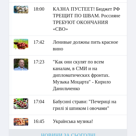
18:00
КАЗНА ПУСТЕЕТ! Бюджет РФ
ТРЕЩИТ ПО ШВАМ. Россияне
ТРЕБУЮТ ОКОНЧАНИЯ
«СВО»
17:42
Ленивые должны пить красное
вино
17:23
"Как они скулят по всем
каналам, в СМИ и на
дипломатических фронтах.
Музыка Моцарта" - Кирило
Данильченко
17:04
Бабусині страви: "Печериці на
грилі зі шпиком і овочами"
16:45
Українська музика!
НОВИНИ ЗА СЬОГОДНІ