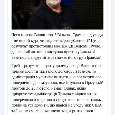
Чого прагне Вашингтон? Відмова Трампа від угоди
- це новий курс чи свідчення розгубленості? Це
результат протистояння між Дж. Ді Венсом і Рубіо,
де перший активно виступав проти кубинської
авантюри, а другий зараз ламає його гру з Іраном?
Треба зрозуміти існуючу дилему: якщо Вашингтон
прагне досягти тривалого договору з Іраном, то
адміністрація муситиме визнати, що реалістичного
повернення до статус-кво, яке існувало в Ормузькій
протоці до 28 лютого, немає. Однак, якщо
пріоритетом адміністрації Трампа є відновлення
попереднього морського статус-кво, то вона також
повинна усвідомити, що шанси на угоду між США
та Іраном суттєво зменшуються, а ризик нової