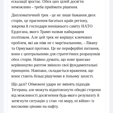
ескалації зростає. Обох цих цілей досягти
неможливо - треба приймати рішення.
Дипломатичний трек - це не лише бажання двох
сторін, це прагнення багатьох країн регіону,
зокрема й господаря нинішнього саміту НАТО
Ердогана, якого Трамп назвав найкращим
політиком. Але цей трек не вирішує ключових
проблем, які аж ніяк не є маргінальними, - Лівану
та Ормузької протоки. Це не периферійні питання,
вони є центральними для стратегічних розрахунків
обох сторін. Наївно думати, що нове іранське
керівництво раптом змінило свої фундаментальні
принципи. Навпаки, складається враження, що
вони стають більш рішучими в їхньому захисті.
Що далі? Обмежені удари не змінять підходів
Тегерана, але можуть відштовхнути обидві сторони
від можливості досягнення будь-якого результату й
затягнути ситуацію у стан «ні миру, ні війни» із
високими цінами на нафту.