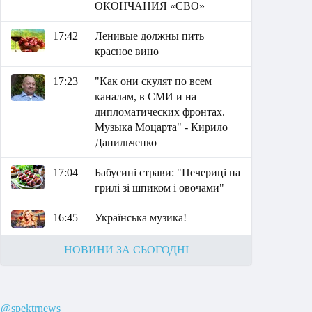
ОКОНЧАНИЯ «СВО»
17:42
Ленивые должны пить
красное вино
17:23
"Как они скулят по всем
каналам, в СМИ и на
дипломатических фронтах.
Музыка Моцарта" - Кирило
Данильченко
17:04
Бабусині страви: "Печериці на
грилі зі шпиком і овочами"
16:45
Українська музика!
НОВИНИ ЗА СЬОГОДНІ
@spektrnews