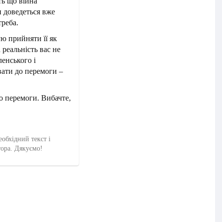
ть що війна
и доведеться вже
треба.
ую прийняти її як
 реальність вас не
енського і
ати до перемоги –
о перемоги. Вибачте,
еобхідний текст і
тора. Дякуємо!