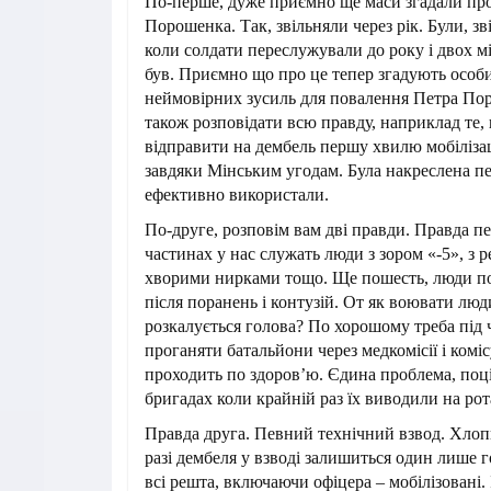
По-перше, дуже приємно ще маси згадали про
Порошенка. Так, звільняли через рік. Були, з
коли солдати переслужували до року і двох мі
був. Приємно що про це тепер згадують особи
неймовірних зусиль для повалення Петра По
також розповідати всю правду, наприклад те,
відправити на дембель першу хвилю мобілізаці
завдяки Мінським угодам. Була накреслена п
ефективно використали.
По-друге, розповім вам дві правди. Правда п
частинах у нас служать люди з зором «-5», з 
хворими нирками тощо. Ще пошесть, люди по
після поранень і контузій. От як воювати люди
розкалується голова? По хорошому треба під 
проганяти батальйони через медкомісії і коміс
проходить по здоров’ю. Єдина проблема, поц
бригадах коли крайній раз їх виводили на ро
Правда друга. Певний технічний взвод. Хлоп
разі дембеля у взводі залишиться один лише 
всі решта, включаючи офіцера – мобілізовані.