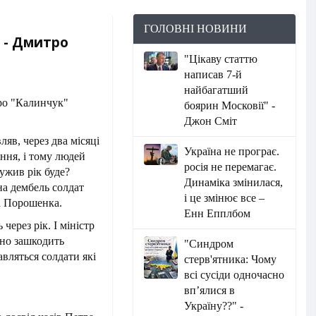
ГОЛОВНІ НОВИНИ
- Дмитро
"Цікаву статтю
написав 7-й
найбагатший
боярин Московії" -
Джон Сміт
ляв, через два місяці
Україна не програє.
ння, і тому людей
росія не перемагає.
лужив рік буде?
Динаміка змінилася,
на дембель солдат
і це змінює все –
а Порошенка.
Енн Епплбом
через рік. І міністр
ьно зашкодить
"Синдром
авляться солдати які
стерв'ятника: Чому
всі сусіди одночасно
вп’ялися в
Україну??" -