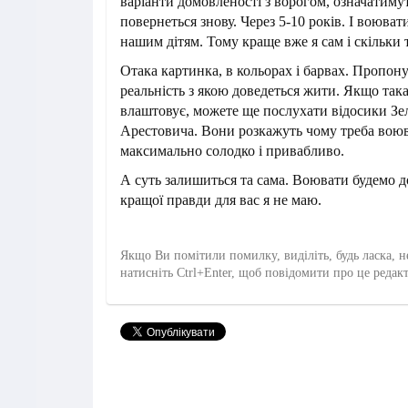
варіанти домовленості з ворогом, означатиму
повернеться знову. Через 5-10 років. І воюват
нашим дітям. Тому краще вже я сам і скільки 
Отака картинка, в кольорах і барвах. Пропон
реальність з якою доведеться жити. Якщо така
влаштовує, можете ще послухати відосики Зел
Арестовича. Вони розкажуть чому треба воюв
максимально солодко і привабливо.
А суть залишиться та сама. Воювати будемо д
кращої правди для вас я не маю.
Якщо Ви помітили помилку, виділіть, будь ласка, н
натисніть Ctrl+Enter, щоб повідомити про це редак