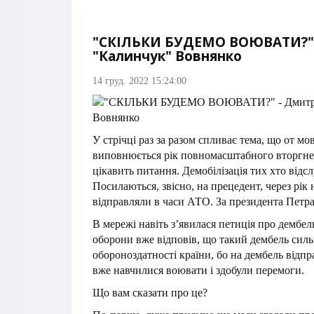
"СКІЛЬКИ БУДЕМО ВОЮВАТИ?" 
"Калинчук" Вовнянко
14 груд. 2022 15:24:00
У стрічці раз за разом спливає тема, що от мов
виповнюється рік повномасштабного вторгне
цікавить питання. Демобілізація тих хто відс
Посилаються, звісно, на прецедент, через рік 
відправляли в часи АТО. За президента Петр
В мережі навіть з’явилася петиція про дембель 
оборони вже відповів, що такий дембель сил
обороноздатності країни, бо на дембель відпр
вже навчилися воювати і здобули перемоги.
Що вам сказати про це?