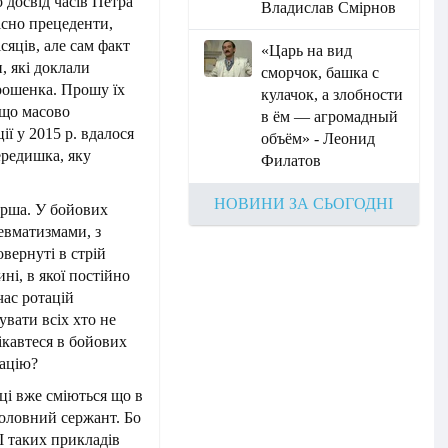
 досвід часів Петра
Владислав Смірнов
вісно прецеденти,
сяців, але сам факт
«Царь на вид
, які доклали
сморчок, башка с
рошенка. Прошу їх
кулачок, а злобности
 що масово
в ём — агромадный
ї у 2015 р. вдалося
объём» - Леонид
ередишка, яку
Филатов
НОВИНИ ЗА СЬОГОДНІ
ерша. У бойових
ревматизмами, з
вернуті в стрій
ні, в якої постійно
час ротацій
увати всіх хто не
ікавтеся в бойових
тацію?
ці вже сміються що в
головний сержант. Бо
 І таких прикладів