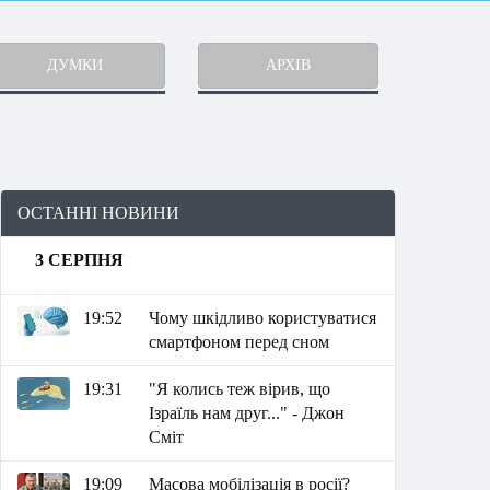
ДУМКИ
АРХІВ
ОСТАННІ НОВИНИ
3 СЕРПНЯ
19:52
Чому шкідливо користуватися
смартфоном перед сном
19:31
"Я колись теж вірив, що
Ізраїль нам друг..." - Джон
Сміт
19:09
Масова мобілізація в росії?