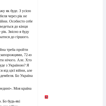
жу як буде. З усією
еля через рік не
війни. Особисто себе
едеться до кінця
 рік. Звісно я буду
атися до гіршого.
ійна треба пройти
и запорожцями, 72-ю
ти нічого. Але. Хто
уде з Україною? Я
 від цієї війни, але
 дембеля. Бо Україна
редині». Моя країна
 Бо будь-які