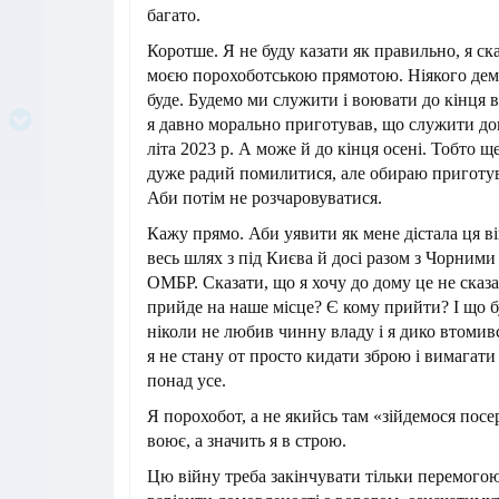
багато.
Коротше. Я не буду казати як правильно, я ска
моєю порохоботською прямотою. Ніякого демб
буде. Будемо ми служити і воювати до кінця 
я давно морально приготував, що служити дов
літа 2023 р. А може й до кінця осені. Тобто ще
дуже радий помилитися, але обираю приготув
Аби потім не розчаровуватися.
Кажу прямо. Аби уявити як мене дістала ця в
весь шлях з під Києва й досі разом з Чорним
ОМБР. Сказати, що я хочу до дому це не сказа
прийде на наше місце? Є кому прийти? І що б
ніколи не любив чинну владу і я дико втомився
я не стану от просто кидати зброю і вимагати
понад усе.
Я порохобот, а не якийсь там «зійдемося посе
воює, а значить я в строю.
Цю війну треба закінчувати тільки перемогою.