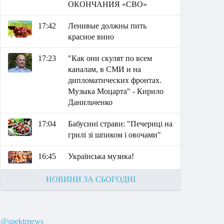
ОКОНЧАНИЯ «СВО»
17:42
Ленивые должны пить
красное вино
17:23
"Как они скулят по всем
каналам, в СМИ и на
дипломатических фронтах.
Музыка Моцарта" - Кирило
Данильченко
17:04
Бабусині страви: "Печериці на
грилі зі шпиком і овочами"
16:45
Українська музика!
НОВИНИ ЗА СЬОГОДНІ
@spektrnews