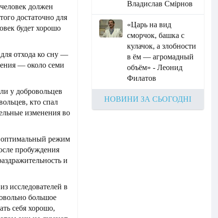
Владислав Смірнов
 человек должен
Этого достаточно для
«Царь на вид
овек будет хорошо
сморчок, башка с
кулачок, а злобности
для отхода ко сну —
в ём — агромадный
дения — около семи
объём» - Леонид
Филатов
ли у добровольцев
НОВИНИ ЗА СЬОГОДНІ
вольцев, кто спал
тельные изменения во
т оптимальный режим
после пробуждения
раздражительность и
из исследователей в
довольно большое
ать себя хорошо,