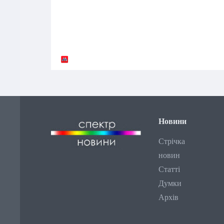
Новини
Стрічка
новин
Статті
Думки
Архів