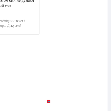
 этом они не думают
ий сон.
еобхідний текст і
тора. Дякуємо!