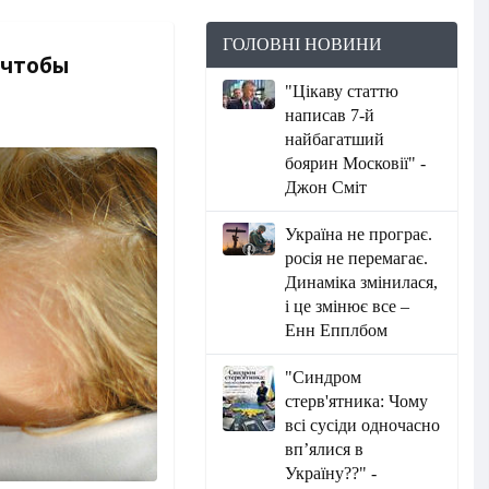
ГОЛОВНІ НОВИНИ
 чтобы
"Цікаву статтю
написав 7-й
найбагатший
боярин Московії" -
Джон Сміт
Україна не програє.
росія не перемагає.
Динаміка змінилася,
і це змінює все –
Енн Епплбом
"Синдром
стерв'ятника: Чому
всі сусіди одночасно
вп’ялися в
Україну??" -