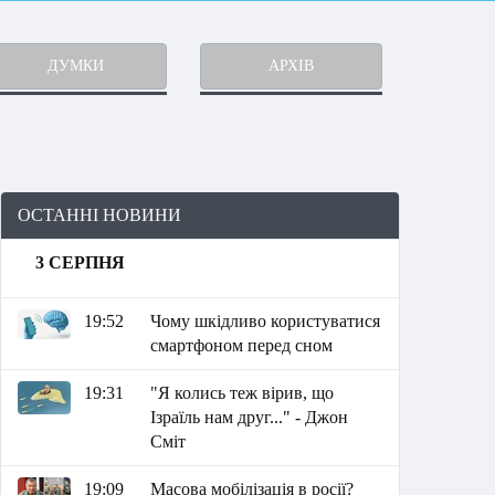
ДУМКИ
АРХІВ
ОСТАННІ НОВИНИ
3 СЕРПНЯ
19:52
Чому шкідливо користуватися
смартфоном перед сном
19:31
"Я колись теж вірив, що
Ізраїль нам друг..." - Джон
Сміт
19:09
Масова мобілізація в росії?