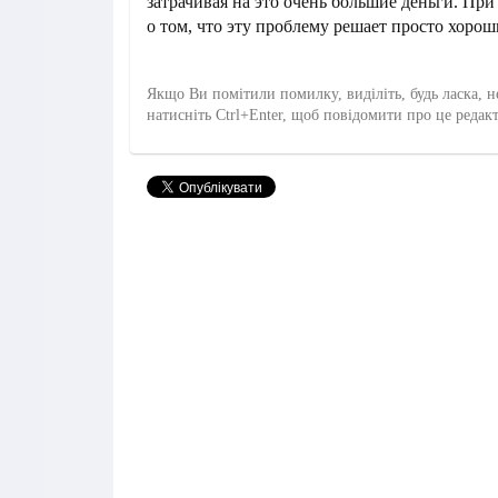
затрачивая на это очень большие деньги. При
о том, что эту проблему решает просто хорош
Якщо Ви помітили помилку, виділіть, будь ласка, н
натисніть Ctrl+Enter, щоб повідомити про це редак