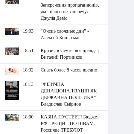
Заперечення пропагандонів,
яке нічого не заперечує –
Джулія Девіс
19:03
"Очень сложные дни" -
Алексей Копытько
18:51
Кризис в Сеуте: вся правда |
Виталий Портников
18:32
Спать более 8 часов вредно
18:13
"ФІЗИЧНА
ДЕНАЦІОНАЛІЗАЦІЯ ЯК
ДЕРЖАВНА ПОЛІТИКА" -
Владислав Смірнов
18:00
КАЗНА ПУСТЕЕТ! Бюджет
РФ ТРЕЩИТ ПО ШВАМ.
Россияне ТРЕБУЮТ