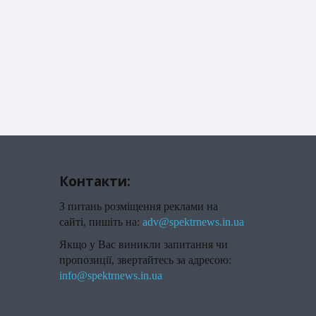
Контакти:
З питань розміщення реклами на
сайті, пишіть на:
adv@spektrnews.in.ua
Якщо у Вас виникли запитання чи
пропозиції, звертайтесь за адресою:
info@spektrnews.in.ua