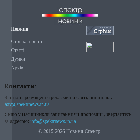
Новини
Стрічка новин
Статті
Думки
Архів
Контакти:
З питань розміщення реклами на сайті, пишіть на:
adv@spektrnews.in.ua
Якщо у Вас виникли запитання чи пропозиції, звертайтесь
за адресою:
info@spektrnews.in.ua
© 2015-2026 Новини Спектр.