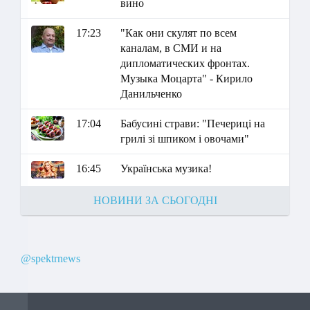
вино
17:23
"Как они скулят по всем
каналам, в СМИ и на
дипломатических фронтах.
Музыка Моцарта" - Кирило
Данильченко
17:04
Бабусині страви: "Печериці на
грилі зі шпиком і овочами"
16:45
Українська музика!
НОВИНИ ЗА СЬОГОДНІ
@spektrnews