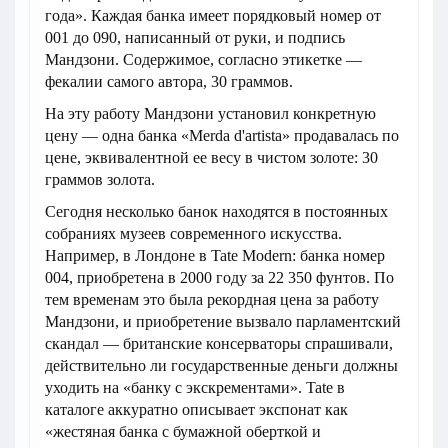
года». Каждая банка имеет порядковый номер от
001 до 090, написанный от руки, и подпись
Мандзони. Содержимое, согласно этикетке —
фекалии самого автора, 30 граммов.
На эту работу Мандзони установил конкретную
цену — одна банка «Merda d'artista» продавалась по
цене, эквивалентной ее весу в чистом золоте: 30
граммов золота.
Сегодня несколько банок находятся в постоянных
собраниях музеев современного искусства.
Например, в Лондоне в Tate Modern: банка номер
004, приобретена в 2000 году за 22 350 фунтов. По
тем временам это была рекордная цена за работу
Мандзони, и приобретение вызвало парламентский
скандал — британские консерваторы спрашивали,
действительно ли государственные деньги должны
уходить на «банку с экскрементами». Tate в
каталоге аккуратно описывает экспонат как
«жестяная банка с бумажной оберткой и