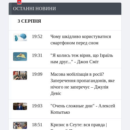
ОСТАННІ НОВИНИ
3 СЕРПНЯ
19:52
Чому шкідливо користуватися
смартфоном перед сном
19:31
"Я колись теж вірив, що Ізраїль
нам друг..." - Джон Сміт
19:09
Масова мобілізація в росії?
Заперечення пропагандонів, яке
нічого не заперечує – Джулія
Девіс
19:03
"Очень сложные дни" - Алексей
Копытько
18:51
Кризис в Сеуте: вся правда |