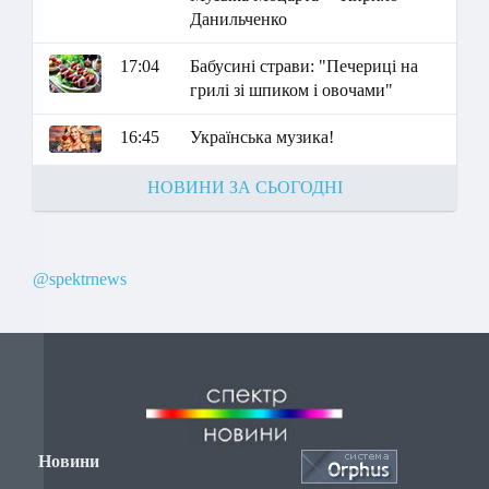
Данильченко
17:04
Бабусині страви: "Печериці на
грилі зі шпиком і овочами"
16:45
Українська музика!
НОВИНИ ЗА СЬОГОДНІ
@spektrnews
Новини