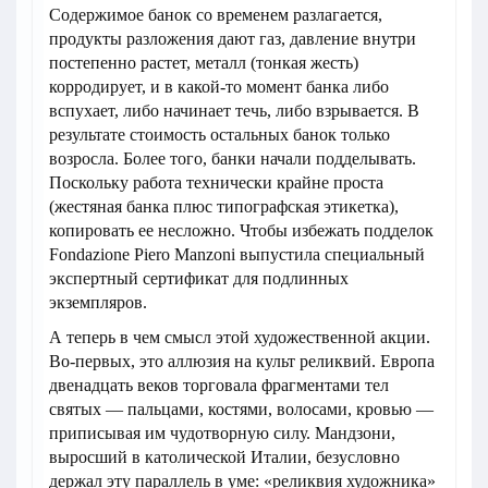
Содержимое банок со временем разлагается,
продукты разложения дают газ, давление внутри
постепенно растет, металл (тонкая жесть)
корродирует, и в какой-то момент банка либо
вспухает, либо начинает течь, либо взрывается. В
результате стоимость остальных банок только
возросла. Более того, банки начали подделывать.
Поскольку работа технически крайне проста
(жестяная банка плюс типографская этикетка),
копировать ее несложно. Чтобы избежать подделок
Fondazione Piero Manzoni выпустила специальный
экспертный сертификат для подлинных
экземпляров.
А теперь в чем смысл этой художественной акции.
Во-первых, это аллюзия на культ реликвий. Европа
двенадцать веков торговала фрагментами тел
святых — пальцами, костями, волосами, кровью —
приписывая им чудотворную силу. Мандзони,
выросший в католической Италии, безусловно
держал эту параллель в уме: «реликвия художника»