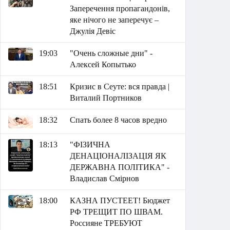
Заперечення пропагандонів,
яке нічого не заперечує –
Джулія Девіс
19:03
"Очень сложные дни" -
Алексей Копытько
18:51
Кризис в Сеуте: вся правда |
Виталий Портников
18:32
Спать более 8 часов вредно
18:13
"ФІЗИЧНА
ДЕНАЦІОНАЛІЗАЦІЯ ЯК
ДЕРЖАВНА ПОЛІТИКА" -
Владислав Смірнов
18:00
КАЗНА ПУСТЕЕТ! Бюджет
РФ ТРЕЩИТ ПО ШВАМ.
Россияне ТРЕБУЮТ