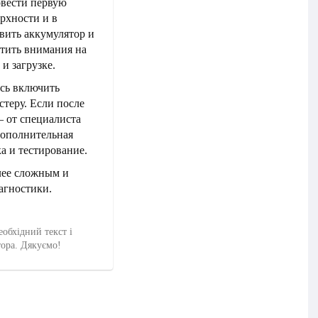
овести первую
ерхности и в
овить аккумулятор и
тить внимания на
и загрузке.
ось включить
стеру. Если после
– от специалиста
дополнительная
а и тестирование.
лее сложным и
агностики.
еобхідний текст і
тора. Дякуємо!