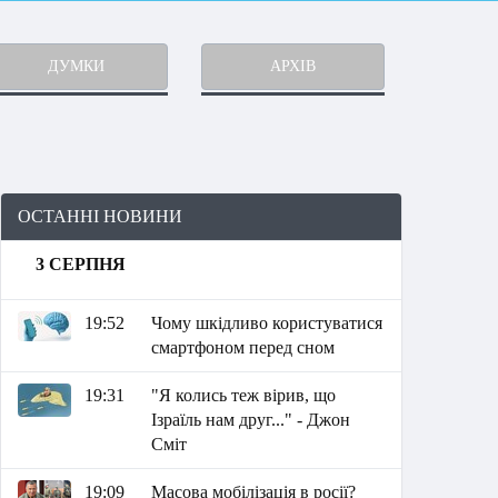
ДУМКИ
АРХІВ
ОСТАННІ НОВИНИ
3 СЕРПНЯ
19:52
Чому шкідливо користуватися
смартфоном перед сном
19:31
"Я колись теж вірив, що
Ізраїль нам друг..." - Джон
Сміт
19:09
Масова мобілізація в росії?