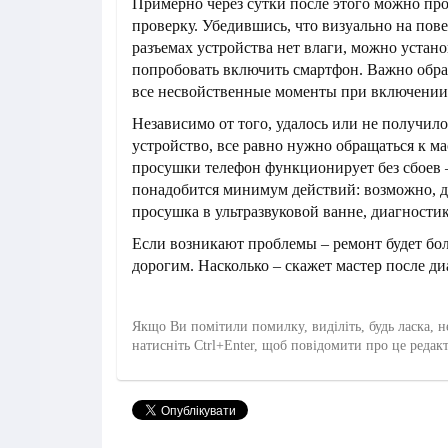
Примерно через сутки после этого можно пр
проверку. Убедившись, что визуально на пов
разъемах устройства нет влаги, можно устан
попробовать включить смартфон. Важно обра
все несвойственные моменты при включении 
Независимо от того, удалось или не получил
устройство, все равно нужно обращаться к ма
просушки телефон функционирует без сбоев 
понадобится минимум действий: возможно, 
просушка в ультразвуковой ванне, диагностик
Если возникают проблемы – ремонт будет бо
дорогим. Насколько – скажет мастер после ди
Якщо Ви помітили помилку, виділіть, будь ласка, н
натисніть Ctrl+Enter, щоб повідомити про це редак