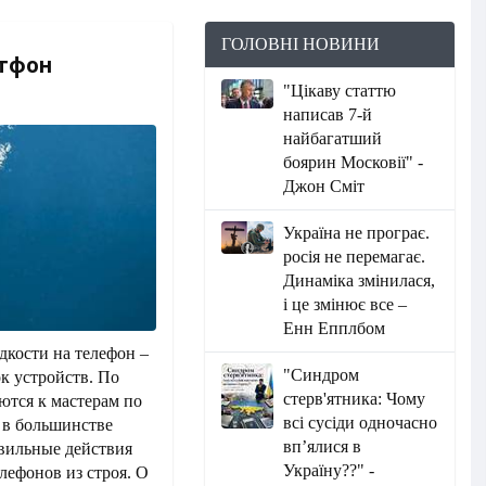
ГОЛОВНІ НОВИНИ
ртфон
"Цікаву статтю
написав 7-й
найбагатший
боярин Московії" -
Джон Сміт
Україна не програє.
росія не перемагає.
Динаміка змінилася,
і це змінює все –
Енн Епплбом
дкости на телефон –
"Синдром
к устройств.
По
стерв'ятника: Чому
ются к мастерам по
всі сусіди одночасно
 в большинстве
вп’ялися в
авильные действия
Україну??" -
лефонов из строя. О