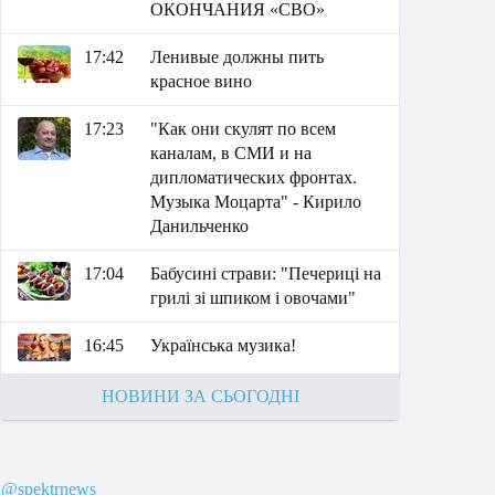
ОКОНЧАНИЯ «СВО»
17:42
Ленивые должны пить
красное вино
17:23
"Как они скулят по всем
каналам, в СМИ и на
дипломатических фронтах.
Музыка Моцарта" - Кирило
Данильченко
17:04
Бабусині страви: "Печериці на
грилі зі шпиком і овочами"
16:45
Українська музика!
НОВИНИ ЗА СЬОГОДНІ
@spektrnews