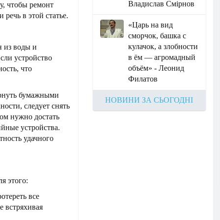
Владислав Смірнов
ду, чтобы ремонт
 речь в этой статье.
«Царь на вид
сморчок, башка с
кулачок, а злобности
н из воды и
в ём — агромадный
Если устройство
объём» - Леонид
ность, что
Филатов
ернуть бумажными
НОВИНИ ЗА СЬОГОДНІ
ности, следует снять
ом нужно достать
ийные устройства.
тность удачного
я этого:
отереть все
е встряхивая