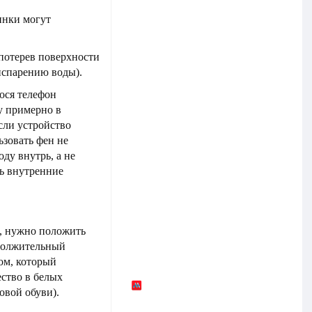
инки могут
 потерев поверхности
испарению воды).
ося телефон
у примерно в
сли устройство
ьзовать фен не
оду внутрь, а не
ть внутренние
, нужно положить
одолжительный
сом, который
ество в белых
овой обуви).