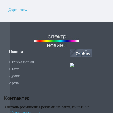
@spektrnews
Новини
Стрічка новин
Статті
Думки
Архів
Контакти:
З питань розміщення реклами на сайті, пишіть на:
adv@spektrnews.in.ua