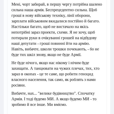
Мені, чорт забирай, в першу чергу потрібна шалено
сильна наша армія. Беспрецедентно сильна. Щоб
гроші в нову військову техніку, лінії оборони,
зарплати військовим вкидалися постійно й багато.
Настільки багато, щоб не вистачало на якісь
непотрібні зараз проекти, схеми. Я не хочу, щоб
потирали руки в очікуванні грошей на відбудову
наші депутати - гроші повинні йти на армію.
Навіть, вибачте, школи трошки почекають, - бо не
буде тих шкіл знову, якщо не буде Армії.
Не буде нічого, якщо нас нікому і нічим буде
захищати. А танцювати на чужих плечах, тих, хто
зараз в окопах - це те саме, що робити геноцид
власного населення, так само, як роблять з нами
росіяни.
Вибачте, нах... "велике будівництво". Спочатку
Армія. І тоді будемо МИ. А якщо будемо МИ - то
зробимо й все інше. Ми вміємо.