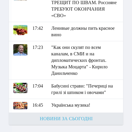
ТРЕЩИТ ПО ШВАМ. Россияне
ТРЕБУЮТ ОКОНЧАНИЯ
«СВО»
17:42
Ленивые должны пить красное
вино
17:23
"Как они скулят по всем
каналам, в СМИ и на
дипломатических фронтах.
Музыка Моцарта" - Кирило
Данильченко
17:04
Бабусині страви: "Печериці на
грилі зі шпиком і овочами"
16:45
Українська музика!
НОВИНИ ЗА СЬОГОДНІ