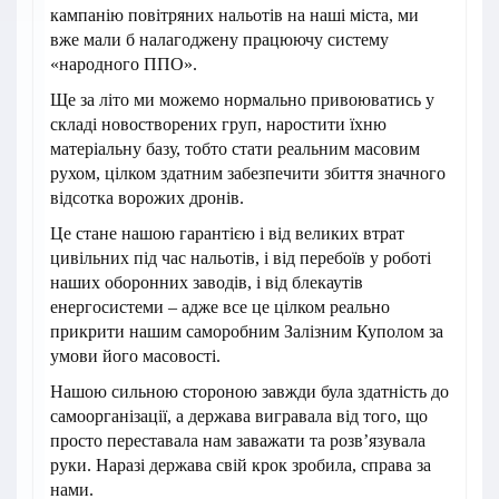
кампанію повітряних нальотів на наші міста, ми
вже мали б налагоджену працюючу систему
«народного ППО».
Ще за літо ми можемо нормально привоюватись у
складі новостворених груп, наростити їхню
матеріальну базу, тобто стати реальним масовим
рухом, цілком здатним забезпечити збиття значного
відсотка ворожих дронів.
Це стане нашою гарантією і від великих втрат
цивільних під час нальотів, і від перебоїв у роботі
наших оборонних заводів, і від блекаутів
енергосистеми – адже все це цілком реально
прикрити нашим саморобним Залізним Куполом за
умови його масовості.
Нашою сильною стороною завжди була здатність до
самоорганізації, а держава вигравала від того, що
просто переставала нам заважати та розв’язувала
руки. Наразі держава свій крок зробила, справа за
нами.