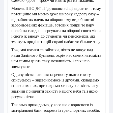
схемою «доба – троє» чи навіть раз на тиждень.
Модель ППО ДФТГ дозволяє всі ці варіанти, і тому
потенційно ми маємо дуже широку кадрову базу –
від зайнятих вдень на оборонному виробництві
заброньованих фахівців, готових попри те пару
ночей на тиждень чергувати на обороні свого міста
і свого ж заводу, до студентів чи пенсіонерів, які
зможуть приділити цій справі набагато більше часу.
Тож, мої котики та зайчики, ніхто не викує над
нами Залізного Кумпола, окрім нас самих натомість
нам самим дають таку можливість, і гріх нею
знехтувати
Одразу після читання та репосту цього тексту
списуємось – зідзвонюємось із друзями, складаємо
списки охочих, прикидаємо хто яку кількість часу
здатний приділити захисту нашого неба та з якою
регулярністю.
Так само прикидаємо, у кого що є корисного із
матеріальної бази, зокрема із транспортних засобів,