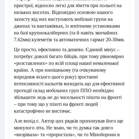
пристрої, відносно легкі для збиття при польоті на
низьких висотах. Відповідно основою нашого
захисту від них виступають мобільні групи на
джипах та вантажівках, із зенітними установками
на базі крупнокаліберних (та й навіть звичайних
7.62мм) кулеметів та автоматичних гармат 20-30мм.
Це просто, ефективно та дешево. Єдиний мінус –
потребує доволі багато бійців, при тому рівномірно
«розставлених» по всій площі нашої немаленької
країни. А при нинішньому (та очікуваному
впродовж всього цього року) зростанні
інтенсивності нальотів виходить що для ефективної
протидії склад мобільних груп ППО необхідно
збільшити ледь не до чисельності піхоти на фронті
– при тому що у піхоті на фронті людей
катастрофічно не вистачає.
Але вихід є. Автор цих рядків пропонував його ще
минулого літа. Не знаю, чи то думка так довго
«визрівала» та «проростала», чи то Міноборони в