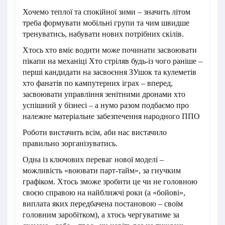
Хочемо теплої та спокійної зими – значить літом
треба формувати мобільні групи та чим швидше
тренуватись, набувати нових потрібних скілів.
Хтось хто вміє водити може починати засвоювати
пікапи на механіці Хто стріляв будь-із чого раніше –
перші кандидати на засвоєння ЗУшок та кулеметів
хто фанатів по кампутерних іграх – вперед,
засвоювати управління зенітними дронами хто
успішний у бізнесі – а нумо разом подбаємо про
належне матеріальне забезпечення народного ППО
Роботи вистачить всім, аби нас вистачило
правильно зорганізуватись.
Одна із ключових переваг нової моделі –
можливість «воювати парт-тайм», за гнучким
графіком. Хтось зможе зробити це чи не головною
своєю справою на найближчі роки (а «бойові»,
виплата яких передбачена постановою – своїм
головним заробітком), а хтось чергуватиме за