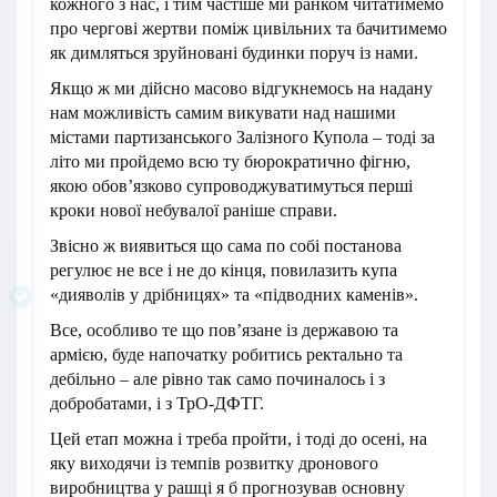
кожного з нас, і тим частіше ми ранком читатимемо
про чергові жертви поміж цивільних та бачитимемо
як димляться зруйновані будинки поруч із нами.
Якщо ж ми дійсно масово відгукнемось на надану
нам можливість самим викувати над нашими
містами партизанського Залізного Купола – тоді за
літо ми пройдемо всю ту бюрократично фігню,
якою обов’язково супроводжуватимуться перші
кроки нової небувалої раніше справи.
Звісно ж виявиться що сама по собі постанова
регулює не все і не до кінця, повилазить купа
«дияволів у дрібницях» та «підводних каменів».
Все, особливо те що пов’язане із державою та
армією, буде напочатку робитись ректально та
дебільно – але рівно так само починалось і з
добробатами, і з ТрО-ДФТГ.
Цей етап можна і треба пройти, і тоді до осені, на
яку виходячи із темпів розвитку дронового
виробництва у рашці я б прогнозував основну