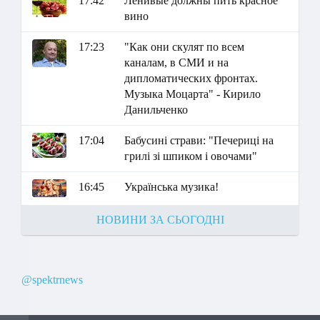
17:42
Ленивые должны пить красное
вино
17:23
"Как они скулят по всем
каналам, в СМИ и на
дипломатических фронтах.
Музыка Моцарта" - Кирило
Данильченко
17:04
Бабусині страви: "Печериці на
грилі зі шпиком і овочами"
16:45
Українська музика!
НОВИНИ ЗА СЬОГОДНІ
@spektrnews