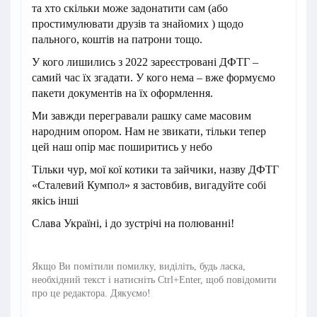
та хто скільки може задонатити сам (або
простимулювати друзів та знайомих ) щодо
пального, коштів на патрони тощо.
У кого лишились з 2022 зареєстровані ДФТГ –
самий час їх згадати. У кого нема – вже формуємо
пакети документів на їх оформлення.
Ми завжди перегравали рашку саме масовим
народним опором. Нам не звикати, тільки тепер
цей наш опір має поширитись у небо
Тільки чур, мої кої котики та зайчики, назву ДФТГ
«Сталевий Кумпол» я застовбив, вигадуйте собі
якісь інші
Слава Україні, і до зустрічі на полюванні!
Якщо Ви помітили помилку, виділіть, будь ласка,
необхідний текст і натисніть Ctrl+Enter, щоб повідомити
про це редактора. Дякуємо!