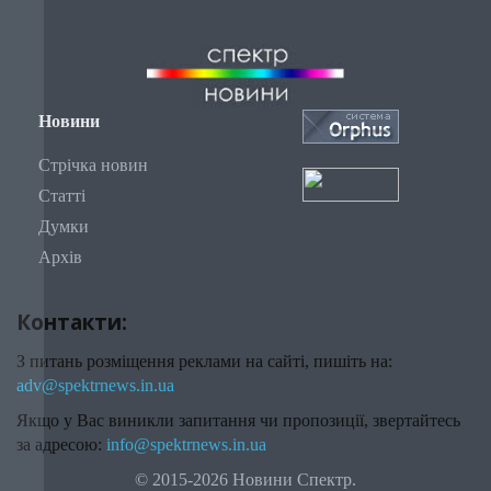
Новини
Стрічка новин
Статті
Думки
Архів
Контакти:
З питань розміщення реклами на сайті, пишіть на:
adv@spektrnews.in.ua
Якщо у Вас виникли запитання чи пропозиції, звертайтесь
за адресою:
info@spektrnews.in.ua
© 2015-2026 Новини Спектр.