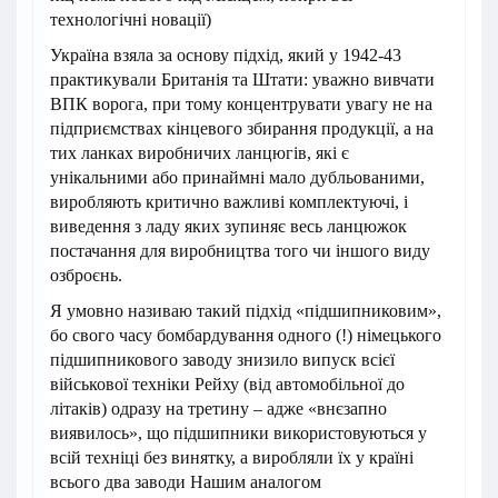
технологічні новації)
Україна взяла за основу підхід, який у 1942-43
практикували Британія та Штати: уважно вивчати
ВПК ворога, при тому концентрувати увагу не на
підприємствах кінцевого збирання продукції, а на
тих ланках виробничих ланцюгів, які є
унікальними або принаймні мало дубльованими,
виробляють критично важливі комплектуючі, і
виведення з ладу яких зупиняє весь ланцюжок
постачання для виробництва того чи іншого виду
озброєнь.
Я умовно називаю такий підхід «підшипниковим»,
бо свого часу бомбардування одного (!) німецького
підшипникового заводу знизило випуск всієї
військової техніки Рейху (від автомобільної до
літаків) одразу на третину – адже «внєзапно
виявилось», що підшипники використовуються у
всій техніці без винятку, а виробляли їх у країні
всього два заводи Нашим аналогом