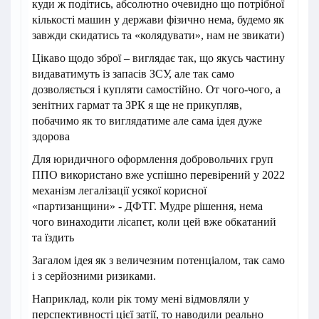
куди ж подітись, абсолютно очевидно що потрібної
кількості машин у держави фізично нема, будемо як
завжди скидатись та «колядувати», нам не звикати)
Цікаво щодо зброї – виглядає так, що якусь частину
видаватимуть із запасів ЗСУ, але так само
дозволяється і купляти самостійно. От чого-чого, а
зенітних гармат та ЗРК я ще не прикупляв,
побачимо як то виглядатиме але сама ідея дуже
здорова
Для юридичного оформлення добровольчих груп
ППО використано вже успішно перевірений у 2022
механізм легалізації усякої корисної
«партизанщини» - ДФТГ. Мудре рішення, нема
чого винаходити лісапєт, коли цей вже обкатаний
та їздить
Загалом ідея як з величезним потенціалом, так само
і з серйозними ризиками.
Наприклад, коли рік тому мені відмовляли у
перспективності цієї затії, то наводили реально