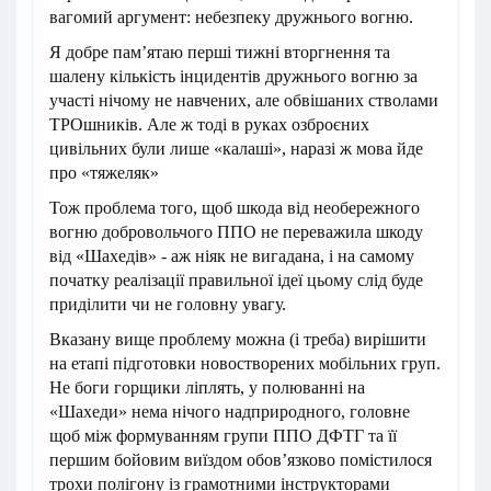
вагомий аргумент: небезпеку дружнього вогню.
Я добре пам’ятаю перші тижні вторгнення та
шалену кількість інцидентів дружнього вогню за
участі нічому не навчених, але обвішаних стволами
ТРОшників. Але ж тоді в руках озброєних
цивільних були лише «калаші», наразі ж мова йде
про «тяжеляк»
Тож проблема того, щоб шкода від необережного
вогню добровольчого ППО не переважила шкоду
від «Шахедів» - аж ніяк не вигадана, і на самому
початку реалізації правильної ідеї цьому слід буде
приділити чи не головну увагу.
Вказану вище проблему можна (і треба) вирішити
на етапі підготовки новостворених мобільних груп.
Не боги горщики ліплять, у полюванні на
«Шахеди» нема нічого надприродного, головне
щоб між формуванням групи ППО ДФТГ та її
першим бойовим виїздом обов’язково помістилося
трохи полігону із грамотними інструкторами