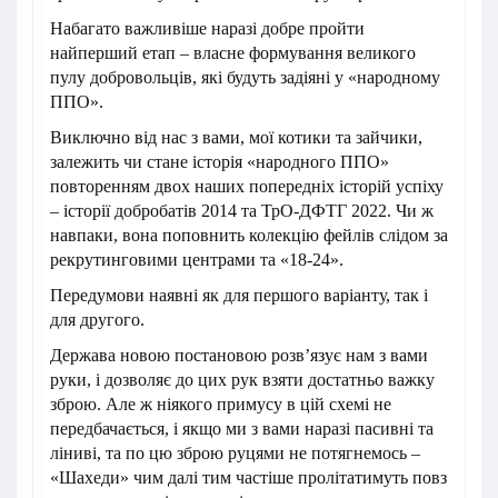
Набагато важливіше наразі добре пройти
найперший етап – власне формування великого
пулу добровольців, які будуть задіяні у «народному
ППО».
Виключно від нас з вами, мої котики та зайчики,
залежить чи стане історія «народного ППО»
повторенням двох наших попередніх історій успіху
– історії добробатів 2014 та ТрО-ДФТГ 2022. Чи ж
навпаки, вона поповнить колекцію фейлів слідом за
рекрутинговими центрами та «18-24».
Передумови наявні як для першого варіанту, так і
для другого.
Держава новою постановою розв’язує нам з вами
руки, і дозволяє до цих рук взяти достатньо важку
зброю. Але ж ніякого примусу в цій схемі не
передбачається, і якщо ми з вами наразі пасивні та
ліниві, та по цю зброю руцями не потягнемось –
«Шахеди» чим далі тим частіше пролітатимуть повз