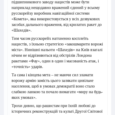
підшипникового заводу нацистів може бути
наприклад нещодавно вражений єдиний у всьому
русскорейху виробник навігаційної системи
«Комета», яка використовується у всіх дозвукових
засобах дальнього враження, від крилатих ракет до
«Шахедів».
Тим часом русскорейх натхненно косплеїть
нацистів, з їхньою стратегією «закошмарити ворожі
міста». Нинішні нальоти «Шахедів» на Київ взагалі
нічим не відрізняються від обстрілів Лондона
ракетами «Фау», один в один і масованість атак, і
«точність» ударів.
Та сама і кінцева мета – не маючи сил зламати
ворожу армію замість цього залякати цивільне
населення, щоб в умовах демократії воно стало
слабкою ланкою та почало вимагати «миру на будь-
яких умовах».
Трохи дивно, що рашистам при їхній любові до
історичних реконструкцій та культі Другої Світової