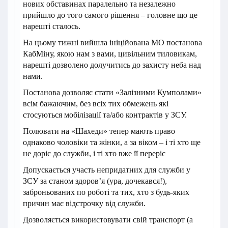
нових обставинах паралельно та незалежно
прийшло до того самого рішення – головне що це
нарешті сталось.
На цьому тижні вийшла ініційована МО постанова
КабМіну, якою нам з вами, цивільним тиловикам,
нарешті дозволено долучитись до захисту неба над
нами.
Постанова дозволяє стати «Залізними Кумполами»
всім бажаючим, без всіх тих обмежень які
стосуються мобілізації та/або контрактів у ЗСУ.
Полювати на «Шахеди» тепер мають право
однаково чоловіки та жінки, а за віком – і ті хто ще
не доріс до служби, і ті хто вже її переріс
Допускається участь непридатних для служби у
ЗСУ за станом здоров’я (ура, дочекався!),
заброньованих по роботі та тих, хто з будь-яких
причин має відстрочку від служби.
Дозволяється використовувати свій транспорт (а