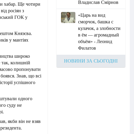
Владислав Смірнов
ти хабар. Ще чотири
від росіян з
«Царь на вид
авський ГОК у
сморчок, башка с
кулачок, а злобности
рештом Князєва.
в ём — агромадный
иків у мантіях
объём» - Леонид
Филатов
рництва широко
НОВИНИ ЗА СЬОГОДНІ
 так, колишній
 масово пропонувати
 боявся. Знав, що всі
історії успішного
ештували одного
ого суду не
і.
ав, якби він не взяв
 президента.