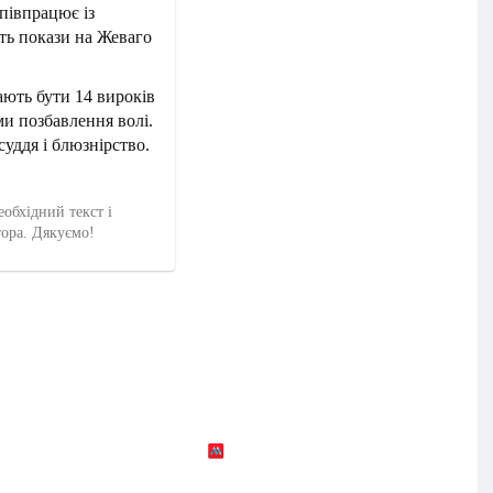
співпрацює із
сть покази на Жеваго
ють бути 14 вироків
и позбавлення волі.
суддя і блюзнірство.
еобхідний текст і
тора. Дякуємо!