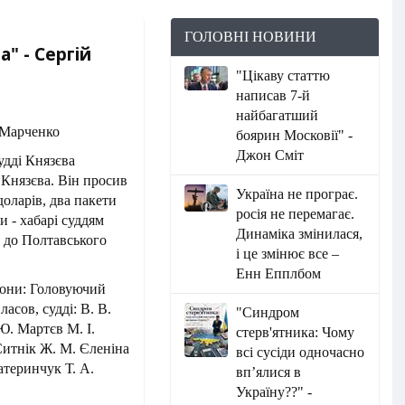
ГОЛОВНІ НОВИНИ
а" - Сергій
"Цікаву статтю
написав 7-й
найбагатший
боярин Московії" -
Джон Сміт
удді Князєва
Князєва. Він просив
Україна не програє.
доларів, два пакети
росія не перемагає.
и - хабарі суддям
Динаміка змінилася,
о до Полтавського
і це змінює все –
Енн Епплбом
вони: Головуючий
асов, судді: В. В.
"Синдром
Ю. Мартєв М. І.
стерв'ятника: Чому
Ситнік Ж. М. Єленіна
всі сусіди одночасно
Катеринчук Т. А.
вп’ялися в
Україну??" -