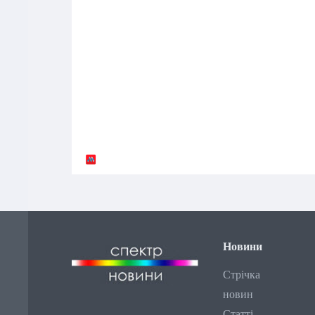
Новини
Стрічка
новин
Статті