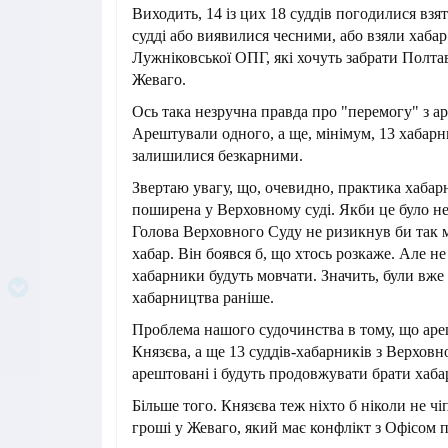
Виходить, 14 із цих 18 суддів погодилися взя
судді або виявилися чесними, або взяли хабар 
Лужніковської ОПГ, які хочуть забрати Полт
Жеваго.
Ось така незручна правда про "перемогу" з а
Арештували одного, а ще, мінімум, 13 хабарн
залишилися безкарними.
Звертаю увагу, що, очевидно, практика хаба
поширена у Верховному суді. Якби це було не
Голова Верховного Суду не ризикнув би так
хабар. Він боявся б, що хтось розкаже. Але не
хабарники будуть мовчати. Значить, були вже 
хабарництва раніше.
Проблема нашого судочинства в тому, що ар
Князєва, а ще 13 суддів-хабарників з Верховн
арештовані і будуть продовжувати брати хабар
Більше того. Князєва теж ніхто б ніколи не чіп
гроші у Жеваго, який має конфлікт з Офісом