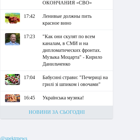
ОКОНЧАНИЯ «СВО»
17:42
Ленивые должны пить
красное вино
17:23
"Как они скулят по всем
каналам, в СМИ и на
дипломатических фронтах.
Музыка Моцарта" - Кирило
Данильченко
17:04
Бабусині страви: "Печериці на
грилі зі шпиком і овочами"
16:45
Українська музика!
НОВИНИ ЗА СЬОГОДНІ
@spektrnews