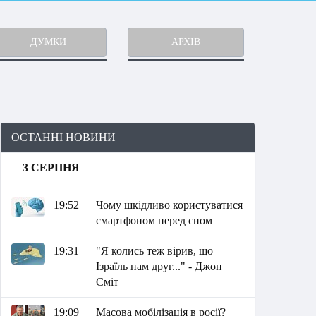
ДУМКИ
АРХІВ
ОСТАННІ НОВИНИ
3 СЕРПНЯ
19:52
Чому шкідливо користуватися
смартфоном перед сном
19:31
"Я колись теж вірив, що
Ізраїль нам друг..." - Джон
Сміт
19:09
Масова мобілізація в росії?