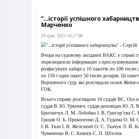
"...історії успішного хабарництв
Марченко
19 трав. 2023 10:27:00
Вчора на судовому засіданні ВАКС у справі с
оприлюднили інформацію з прослуховування 
розфасувати хабарі у 10 пакетів по 100 тисяч 
по 150 і один пакет 50 тисяч доларів. Ці пакет
Верховного суду, які розглядали позов Жеваг
ГОК.
Всього справу розглядали 18 суддів ВС. Ось 
суддя В. Ю. Уркевич, суддя-доповідач Ю. Л. Вл
Британчук Л. М. Лобойко І. В. Григор`єва С. 
Гриців О. Б. Прокопенко Д. А. Гудима О. М. 
І. В. Ткач І. В. Желєзний О. С. Ткачук Л. Й. 
Чумаченко В. С. Князєв С. П. Штелик