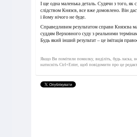
І ще одна маленька деталь. Судячи з того, як 
слідством Князєв, все вже домовлено. Він да
і йому нічого не буде.
Справедливим результатом справи Князєва ма
суддям Верховного суду з реальними термінам
Будь який інший результат – це імітація право
Якщо Ви помітили помилку, виділіть, будь ласка, н
натисніть Ctrl+Enter, щоб повідомити про це редак