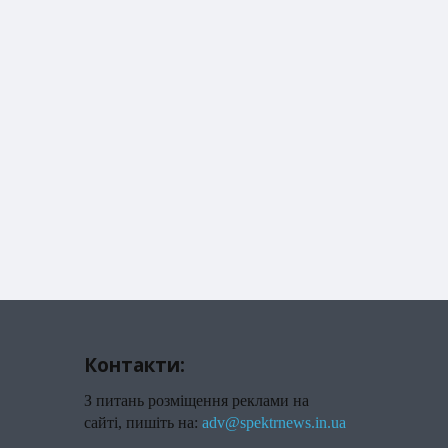
Контакти:
З питань розміщення реклами на
сайті, пишіть на:
adv@spektrnews.in.ua