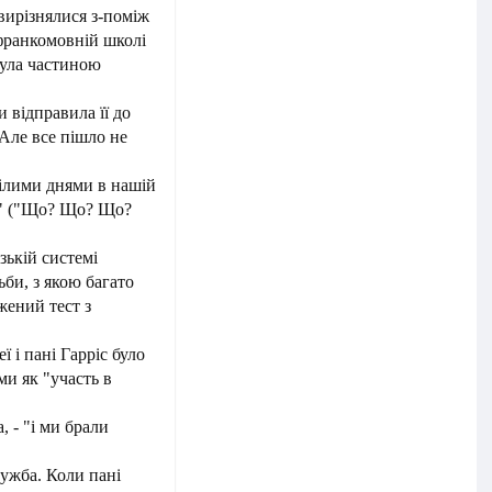
 вирізнялися з-поміж
 франкомовній школі
була частиною
и відправила її до
Але все пішло не
цілими днями в нашій
i?" ("Що? Що? Що?
зькій системі
ьби, з якою багато
жений тест з
ї і пані Гарріс було
ми як "участь в
, - "і ми брали
ужба. Коли пані