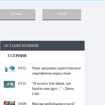
ДУМКИ
АРХІВ
ОСТАННІ НОВИНИ
3 СЕРПНЯ
19:52
Чому шкідливо користуватися
смартфоном перед сном
19:31
"Я колись теж вірив, що
Ізраїль нам друг..." - Джон
Сміт
19:09
Масова мобілізація в росії?