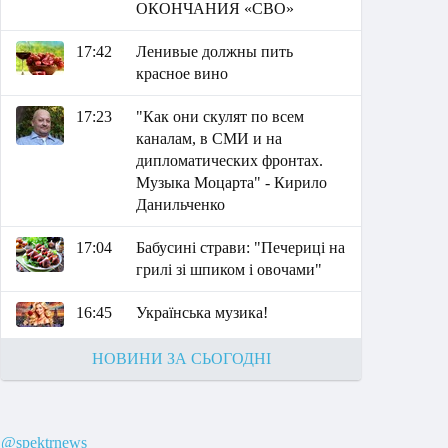
ОКОНЧАНИЯ «СВО»
17:42
Ленивые должны пить
красное вино
17:23
"Как они скулят по всем
каналам, в СМИ и на
дипломатических фронтах.
Музыка Моцарта" - Кирило
Данильченко
17:04
Бабусині страви: "Печериці на
грилі зі шпиком і овочами"
16:45
Українська музика!
НОВИНИ ЗА СЬОГОДНІ
@spektrnews