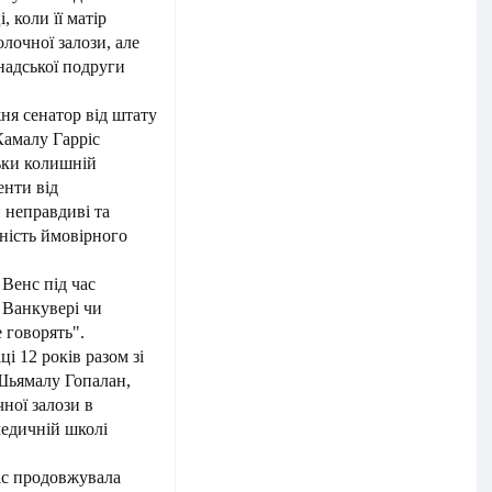
, коли її матір
лочної залози, але
анадської подруги
ня сенатор від штату
Камалу Гарріс
ьки колишній
енти від
 неправдиві та
ність ймовірного
 Венс під час
 Ванкувері чи
е говорять".
ці 12 років разом зі
 Шьямалу Гопалан,
ної залози в
медичній школі
іс продовжувала