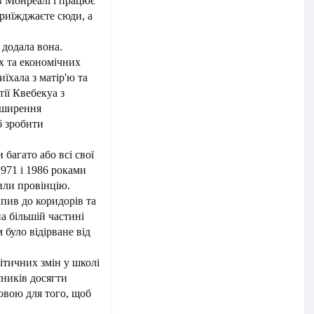
 в Монреалі і працює
приїжджаєте сюди, а
 додала вона.
х та економічних
иїхала з матір'ю та
ії Квебекуа з
зширення
б зробити
 багато або всі свої
1971 і 1986 роками
или провінцію.
апив до коридорів та
на більшій частині
 було відірване від
тичних змін у школі
сників досягти
овою для того, щоб