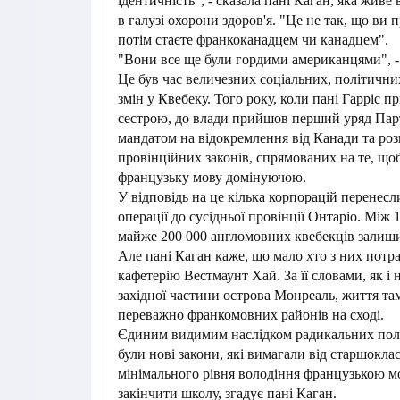
ідентичність", - сказала пані Каган, яка живе
в галузі охорони здоров'я. "Це не так, що ви 
потім стаєте франкоканадцем чи канадцем".
"Вони все ще були гордими американцями", -
Це був час величезних соціальних, політични
змін у Квебеку. Того року, коли пані Гарріс пр
сестрою, до влади прийшов перший уряд Парт
мандатом на відокремлення від Канади та ро
провінційних законів, спрямованих на те, що
французьку мову домінуючою.
У відповідь на це кілька корпорацій перенесли
операції до сусідньої провінції Онтаріо. Між 
майже 200 000 англомовних квебекців залиш
Але пані Каган каже, що мало хто з них потр
кафетерію Вестмаунт Хай. За її словами, як і 
західної частини острова Монреаль, життя там
переважно франкомовних районів на сході.
Єдиним видимим наслідком радикальних полі
були нові закони, які вимагали від старшокла
мінімального рівня володіння французькою м
закінчити школу, згадує пані Каган.