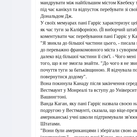
мандрувати між найбільшим містом Квебеку 
під час канікул та відпусток перебувати зі сво
Дональдом Дж.
У своїх мемуарах пані Гарріс характеризує це
як час туги за Каліфорнією. (Її виборчий шта
коментувати час перебування пані Гарріс у Ка
"Я звикла до більшої частини цього, - писала 
до переважно франкомовного міста з суворим
далеко від більшої частини її сім'ї. - Чого мені
того, що я не змогла знайти. "До чого я не зви
почуття туги за батьківщиною. Я відчувала п
повернутися додому".
Вона покинула Канаду після закінчення сере
Вестмаунт у Монреалі та вступу до Університ
Вашингтоні.
Ванда Каган, яку пані Гарріс назвала своєю
подругою у Вестмаунті, сказала, що віце-през
американські учні школи підтримували зв'яз
Штатами.
"Вони були американцями і зберігали свою а