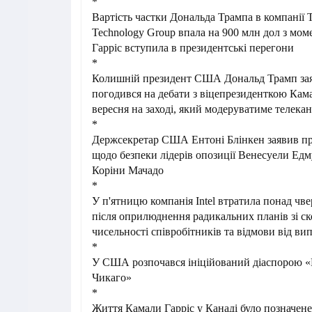
*
Вартість частки Дональда Трампа в компанії 
Technology Group впала на 900 млн дол з мом
Гарріс вступила в президентські перегони
*
Колишній президент США Дональд Трамп зая
погодився на дебати з віцепрезиденткою Кам
вересня на заході, який модеруватиме телека
*
Держсекретар США Ентоні Блінкен заявив пр
щодо безпеки лідерів опозиції Венесуели Едм
Коріни Мачадо
*
У п'ятницю компанія Intel втратила понад чвер
після оприлюднення радикальних планів зі с
чисельності співробітників та відмови від ви
*
У США розпочався ініційований діаспорою «
Чикаго»
*
Життя Камали Гарріс у Канаді було позначен