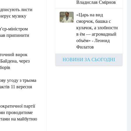
Владислав Смірнов
підписують листи
«Царь на вид
нерує музику
сморчок, башка с
кулачок, а злобности
’єр-міністром
в ём — агромадный
ував припинити
объём» - Леонид
Филатов
аточний вирок
НОВИНИ ЗА СЬОГОДНІ
Байдена, через
борів
ву угоду з трьома
актів 11 вересня
кратичної партії
ими проводитиме
нтами на майбутню