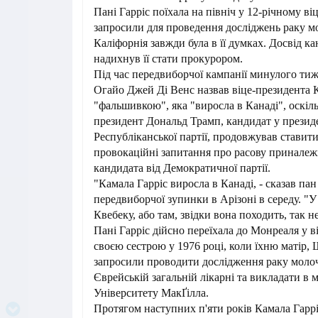
Пані Гарріс поїхала на північ у 12-річному віці
запросили для проведення досліджень раку мо
Каліфорнія завжди була в її думках. Досвід к
надихнув її стати прокурором.
Під час передвиборчої кампанії минулого тиж
Огайо Джей Ді Венс назвав віце-президента 
"фальшивкою", яка "виросла в Канаді", оскіл
президент Дональд Трамп, кандидат у презид
Республіканської партії, продовжував ставити
провокаційні запитання про расову приналеж
кандидата від Демократичної партії.
"Камала Гарріс виросла в Канаді, - сказав пан
передвиборчої зупинки в Арізоні в середу. "У
Квебеку, або там, звідки вона походить, так н
Пані Гарріс дійсно переїхала до Монреаля у ві
своєю сестрою у 1976 році, коли їхню матір,
запросили проводити дослідження раку молоч
Єврейській загальній лікарні та викладати в 
Університету МакҐілла.
Протягом наступних п'яти років Камала Гарр