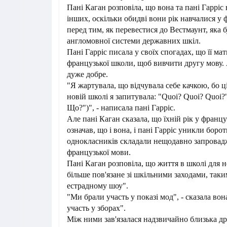
Пані Каган розповіла, що вона та пані Гарріс
інших, оскільки обидві вони рік навчалися у
перед тим, як перевестися до Вестмаунт, яка 
англомовної системи державних шкіл.
Пані Гарріс писала у своїх спогадах, що її мат
французької школи, щоб вивчити другу мову. 
дуже добре.
"Я жартувала, що відчувала себе качкою, бо 
новій школі я запитувала: "Quoi? Quoi? Quo
Що?")", - написала пані Гарріс.
Але пані Каган сказала, що їхній рік у францу
означав, що і вона, і пані Гарріс уникли борот
однокласників складали нещодавно запровад
французької мови.
Пані Каган розповіла, що життя в школі для не
більше пов'язане зі шкільними заходами, таки
естрадному шоу".
"Ми брали участь у показі мод", - сказала вона
участь у зборах".
Між ними зав'язалася надзвичайно близька др