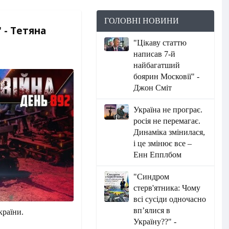
ГОЛОВНІ НОВИНИ
 - Тетяна
"Цікаву статтю
написав 7-й
найбагатший
боярин Московії" -
Джон Сміт
Україна не програє.
росія не перемагає.
Динаміка змінилася,
і це змінює все –
Енн Епплбом
"Синдром
стерв'ятника: Чому
всі сусіди одночасно
вп’ялися в
країни.
Україну??" -