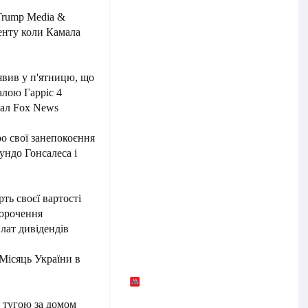
Trump Media &
енту коли Камала
вив у п'ятницю, що
алою Гарріс 4
нал Fox News
о свої занепокоєння
ундо Гонсалеса і
ть своєї вартості
корочення
плат дивідендів
Місяць України в
е тугою за домом