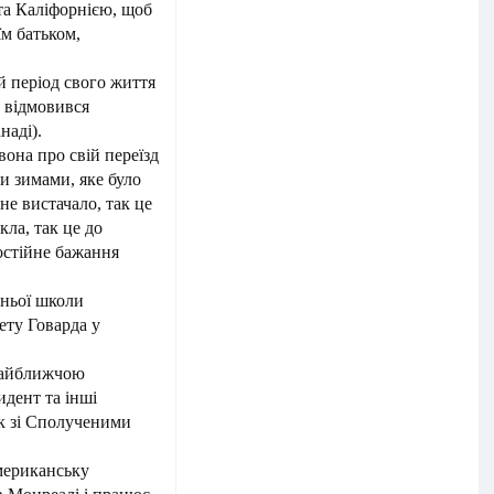
та Каліфорнією, щоб
їм батьком,
й період свого життя
б відмовився
наді).
вона про свій переїзд
и зимами, яке було
 не вистачало, так це
кла, так це до
остійне бажання
дньої школи
ету Говарда у
 найближчою
идент та інші
ок зі Сполученими
мериканську