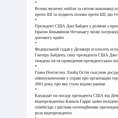
*
Великі музичні лейбли та світові виконавці 
проти ШІ та подають позови проти ШІ, що ге
*
Президент США Джо Байден у розмові з прем
Ізраїлю Біньяміном Нетаньягу знову погрож
допомогу країні
*
Федеральний суддя у Делавері оголосить ост
Гантеру Байдену, сину президента США Джо 
тиждень після проведення президентських ви
*
Глава Пентагону Ллойд Остін скасував досудо
обвинуваченими у справі про організацію тер
2001 року, про яку стало відомо раніше
*
Кандидат на посаду президента США від Демо
віцепрезидентка Камала Гарріс цими вихідн
співбесіди з шістьма потенційними претенде
роль віцепрезидента