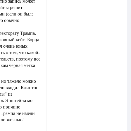
тно запись может
тайны решит
ми (если он был;
то обычно
лекторату Трампа,
ловный кейс. Борца
ал очень юных
ь о том, что какой-
ельств, поэтому все
кам черная метка
, но тяжело можно
рую входил Клинтон
пы" из
ок Эпштейна мог
по причине
 Трампа не имели
или жизнью".