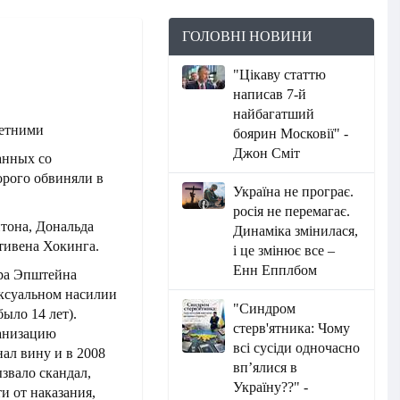
ГОЛОВНІ НОВИНИ
"Цікаву статтю
написав 7-й
найбагатший
боярин Московії" -
Джон Сміт
анных со
рого обвиняли в
Україна не програє.
росія не перемагає.
тона, Дональда
Динаміка змінилася,
тивена Хокинга.
і це змінює все –
Енн Епплбом
ера Эпштейна
сексуальном насилии
"Синдром
ыло 14 лет).
стерв'ятника: Чому
ганизацию
всі сусіди одночасно
нал вину и в 2008
вп’ялися в
звало скандал,
Україну??" -
 от наказания,