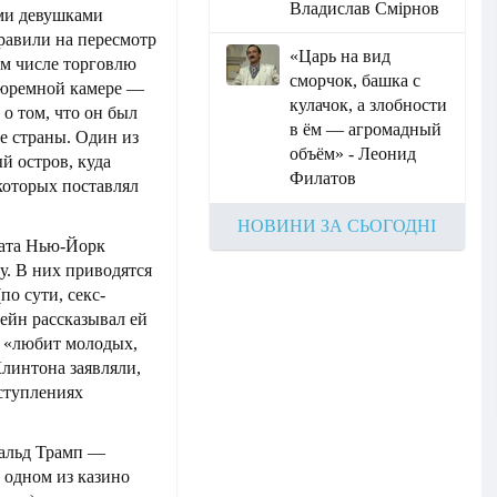
Владислав Смірнов
ми девушками
правили на пересмотр
«Царь на вид
м числе торговлю
сморчок, башка с
 тюремной камере —
кулачок, а злобности
о том, что он был
в ём — агромадный
те страны. Один из
объём» - Леонид
й остров, куда
Филатов
 которых поставлял
НОВИНИ ЗА СЬОГОДНІ
тата Нью-Йорк
у. В них приводятся
о сути, секс-
ейн рассказывал ей
н «любит молодых,
Клинтона заявляли,
ступлениях
нальд Трамп —
 одном из казино