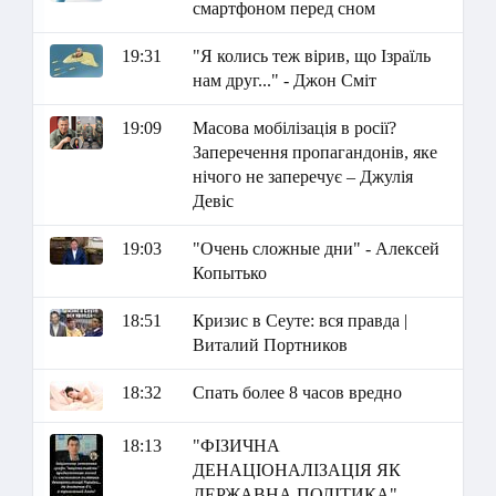
смартфоном перед сном
19:31
"Я колись теж вірив, що Ізраїль
нам друг..." - Джон Сміт
19:09
Масова мобілізація в росії?
Заперечення пропагандонів, яке
нічого не заперечує – Джулія
Девіс
19:03
"Очень сложные дни" - Алексей
Копытько
18:51
Кризис в Сеуте: вся правда |
Виталий Портников
18:32
Спать более 8 часов вредно
18:13
"ФІЗИЧНА
ДЕНАЦІОНАЛІЗАЦІЯ ЯК
ДЕРЖАВНА ПОЛІТИКА" -