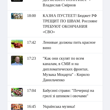
Владислав Смірнов
18:00
КАЗНА ПУСТЕЕТ! Бюджет РФ
ТРЕЩИТ ПО ШВАМ. Россияне
ТРЕБУЮТ ОКОНЧАНИЯ
«СВО»
17:42
Ленивые должны пить красное
вино
17:23
"Как они скулят по всем
каналам, в СМИ и на
дипломатических фронтах.
Музыка Моцарта" - Кирило
Данильченко
17:04
Бабусині страви: "Печериці на
грилі зі шпиком і овочами"
16:45
Українська музика!