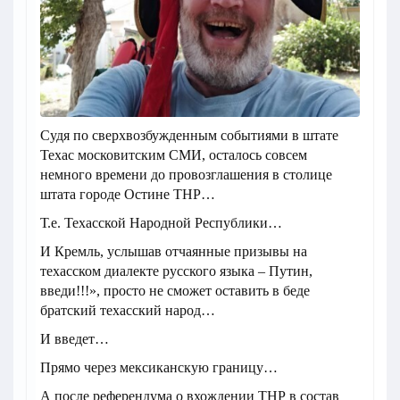
Судя по сверхвозбужденным событиями в штате
Техас московитским СМИ, осталось совсем
немного времени до провозглашения в столице
штата городе Остине ТНР…
Т.е. Техасской Народной Республики…
И Кремль, услышав отчаянные призывы на
техасском диалекте русского языка – Путин,
введи!!!», просто не сможет оставить в беде
братский техасский народ…
И введет…
Прямо через мексиканскую границу…
А после референдума о вхождении ТНР в состав