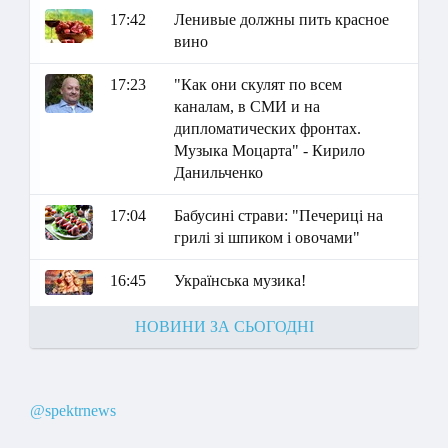
17:42
Ленивые должны пить красное
вино
17:23
"Как они скулят по всем
каналам, в СМИ и на
дипломатических фронтах.
Музыка Моцарта" - Кирило
Данильченко
17:04
Бабусині страви: "Печериці на
грилі зі шпиком і овочами"
16:45
Українська музика!
НОВИНИ ЗА СЬОГОДНІ
@spektrnews