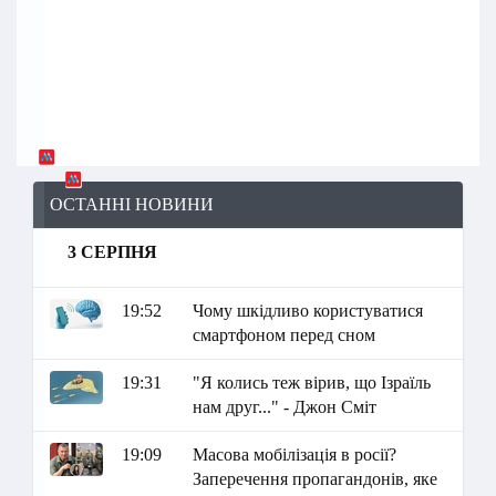
ОСТАННІ НОВИНИ
3 СЕРПНЯ
19:52
Чому шкідливо користуватися
смартфоном перед сном
19:31
"Я колись теж вірив, що Ізраїль
нам друг..." - Джон Сміт
19:09
Масова мобілізація в росії?
Заперечення пропагандонів, яке