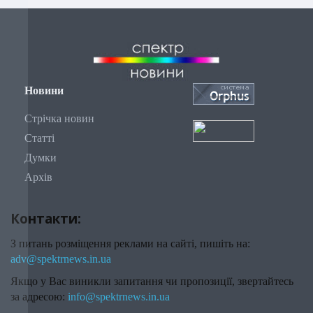
Новини
Стрічка новин
Статті
Думки
Архів
Контакти:
З питань розміщення реклами на сайті, пишіть на:
adv@spektrnews.in.ua
Якщо у Вас виникли запитання чи пропозиції, звертайтесь
за адресою:
info@spektrnews.in.ua