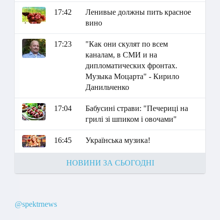
17:42
Ленивые должны пить красное
вино
17:23
"Как они скулят по всем
каналам, в СМИ и на
дипломатических фронтах.
Музыка Моцарта" - Кирило
Данильченко
17:04
Бабусині страви: "Печериці на
грилі зі шпиком і овочами"
16:45
Українська музика!
НОВИНИ ЗА СЬОГОДНІ
@spektrnews