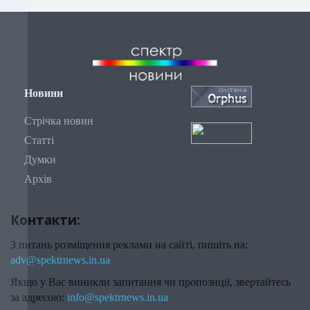
Новини
Стрічка новин
Статті
Думки
Архів
Контакти:
З питань розміщення реклами на сайті, пишіть на:
adv@spektrnews.in.ua
Якщо у Вас виникли запитання чи пропозиції, звертайтесь
за адресою:
info@spektrnews.in.ua