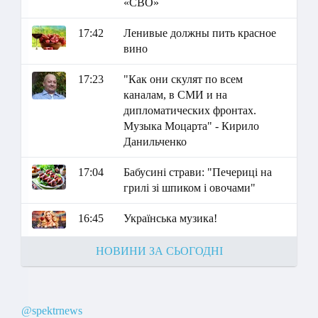
«СВО»
17:42
Ленивые должны пить красное
вино
17:23
"Как они скулят по всем
каналам, в СМИ и на
дипломатических фронтах.
Музыка Моцарта" - Кирило
Данильченко
17:04
Бабусині страви: "Печериці на
грилі зі шпиком і овочами"
16:45
Українська музика!
НОВИНИ ЗА СЬОГОДНІ
@spektrnews