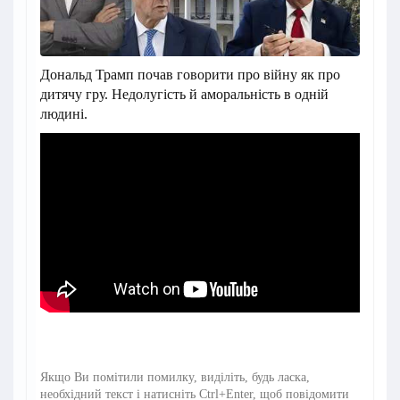
Дональд Трамп почав говорити про війну як про
дитячу гру. Недолугість й аморальність в одній
людині.
Якщо Ви помітили помилку, виділіть, будь ласка,
необхідний текст і натисніть Ctrl+Enter, щоб повідомити