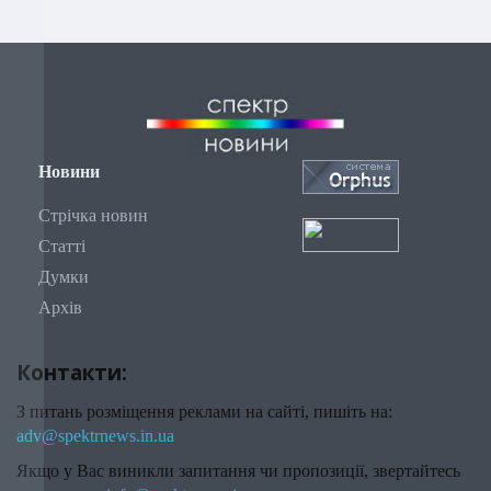
Новини
Стрічка новин
Статті
Думки
Архів
Контакти:
З питань розміщення реклами на сайті, пишіть на:
adv@spektrnews.in.ua
Якщо у Вас виникли запитання чи пропозиції, звертайтесь